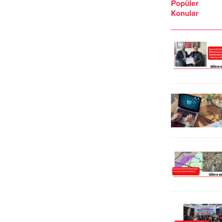
Popüler
kahvehane toplantılarını da
Tekirdağ temsilciliği, Çerkezköy
Konular
sürdüren Yüce gittiği her yerde
Atatürk Kültür Merkezi’nde
adeta başkan olmuş gibi
düzenlenen etkinlikle adaylarını
karşılanıyor.Cumhuriyet Halk
tanıttı. Tekirdağ Milletvekili
Partisi’nin Süleymanpaşa Belediye
listesinde 1. sırada Bilge Seçkin
Başkan A. Adayı Mehmet Sabri
Çetinkaya, 2. sıradan Mehmet
Yüce gittiği her yerde adeta
Aytekin, 3. ıradan Emre Sevilmiş, 4.
başkan adayı...
sıradan İsmail Öztok, 5....