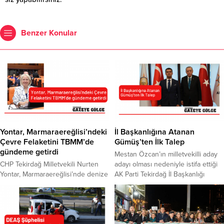
Benzer Konular
Yontar, Marmaraereğlisi’ndeki
İl Başkanlığına Atanan
Çevre Felaketini TBMM’de
Gümüş’ten İlk Talep
gündeme getirdi
Mestan Özcan’ın milletvekilli aday
CHP Tekirdağ Milletvekili Nurten
adayı olması nedeniyle istifa ettiği
Yontar, Marmaraereğlisi’nde denize
AK Parti Tekirdağ İl Başkanlığı
sızan 12 bin litre mazotu TBMM’de
koltuğuna, Ali Gümüş geldi.
gündeme getirdi. Yonar, konuya
“Sorumluluğumun büyüklüğünün
ilişkin şunları kaydetti: Tekirdağ’ın
farkındayım. Millete hizmet yolunda
Marmaraereğlisi ilçesinde 1 Haziran
Tekirdağ için açılan bu temiz sayfayı