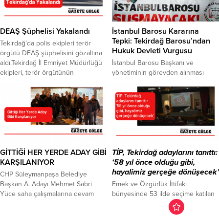
günü yakıt yükleme sırasında bir
siz değerli dava arkadaşlarım ile
tankerden denize 12 bin litre mazot
birlikte doldurarak bayrak yarışında
sızmıştır. Sahil Güvenlik Komutanlığı
hep daha ileriyi hedefleyeceğiz”
ve Tekirdağ Liman Başkanlığı
diyen Gümüş, kutlama için çiçek
DEAŞ Şüphelisi Yakalandı
İstanbul Barosu Kararına
ekipleri tarafından çevre felaketine
gönderilmesi yerine AFAD’a...
Tepki: Tekirdağ Barosu’ndan
Tekirdağ’da polis ekipleri terör
neden olan...
Hukuk Devleti Vurgusu
örgütü DEAŞ şüphelisini gözaltına
aldı.Tekirdağ İl Emniyet Müdürlüğü
İstanbul Barosu Başkanı ve
ekipleri, terör örgütünün
yönetiminin görevden alınması
faaliyetlerinin önlenmesi yönelik
kararına avukatlar tepki gösterdi.
çalışmalarına devam ediyor. Polis
Tekirdağ Barosu, yargı
ekipleri, DEAŞ terör örgütü
bağımsızlığına zarar veren kararın
içerisinde faaliyette bulunduğu
geri alınması çağrısında bulundu.
tespit edilen Z.E.E’nin Çorlu’da
İstanbul Barosu Başkanı İbrahim
yaşadığını tespit etti. Örgüt
Kaboğlu ve yönetim kurulunun
üyesinin evinde yapılan aramada 6
görevden alınmasına yönelik
adet cep telefonu, bir tabanca ile
mahkeme kararına tepkiler sürüyor.
GİTTİĞİ HER YERDE ADAY GİBİ
TİP, Tekirdağ adaylarını tanıttı:
örgüte ait...
Kararı protesto eden avukatlar,
KARŞILANIYOR
‘58 yıl önce olduğu gibi,
Taksim’de yürüyüş düzenledi.
hayalimiz gerçeğe dönüşecek’
CHP Süleymanpaşa Belediye
Eyleme destek veren Tekirdağ
Başkan A. Adayı Mehmet Sabri
Emek ve Özgürlük İttifakı
Baro...
Yüce saha çalışmalarına devam
bünyesinde 53 ilde seçime katılan
ediyor. Özel ziyaretlerin yanı sıra
Türkiye İşçi Partisi (TİP), Tekirdağ’da
gün bitiminde belirli noktalardaki
da seçim çalışmalarına başladı. TİP