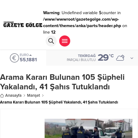
Warning
: Undefined variable $counter in
/www/wwwroot/gazetegolge.com/wp-
content/themes/anka/parts/header.php
on
line
12
29
EURO
°C
TEKIRDAĞ
55,1881
PARÇALI BULUTLU
Arama Kararı Bulunan 105 Şüpheli
Yakalandı, 41 Şahıs Tutuklandı
Anasayfa
Manşet
Arama Kararı Bulunan 105 Şüpheli Yakalandı, 41 Şahıs Tutuklandı