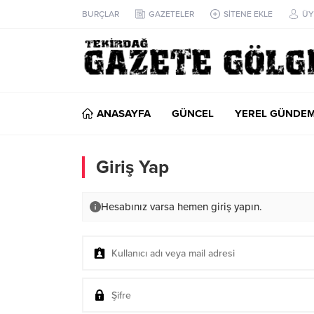
BURÇLAR
GAZETELER
SİTENE EKLE
ÜY
ANASAYFA
GÜNCEL
YEREL GÜNDE
Giriş Yap
Hesabınız varsa hemen giriş yapın.