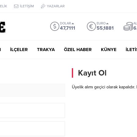
ELİK
İLETİŞİM
YAZARLAR
DOLAR
EURO
AL
47,7111
55,1881
6
M
İLÇELER
TRAKYA
ÖZEL HABER
KÜNYE
İLET
Kayıt Ol
Üyelik alımı geçici olarak kapalıdır