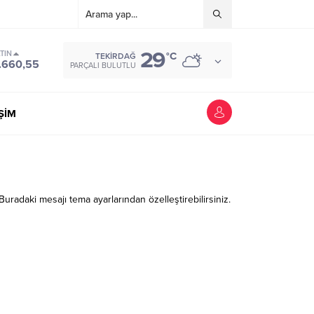
29
TIN
°C
TEKIRDAĞ
.660,55
PARÇALI BULUTLU
İŞİM
. Buradaki mesajı tema ayarlarından özelleştirebilirsiniz.