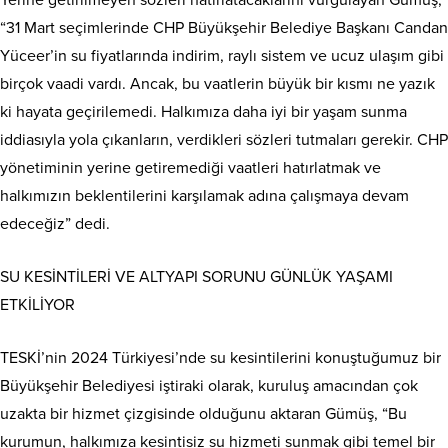
Yerine getirilmeyen sözleri hatırlatacaklarını vurgulayan Gümüş,
“31 Mart seçimlerinde CHP Büyükşehir Belediye Başkanı Candan
Yüceer’in su fiyatlarında indirim, raylı sistem ve ucuz ulaşım gibi
birçok vaadi vardı. Ancak, bu vaatlerin büyük bir kısmı ne yazık
ki hayata geçirilemedi. Halkımıza daha iyi bir yaşam sunma
iddiasıyla yola çıkanların, verdikleri sözleri tutmaları gerekir. CHP
yönetiminin yerine getiremediği vaatleri hatırlatmak ve
halkımızın beklentilerini karşılamak adına çalışmaya devam
edeceğiz” dedi.
SU KESİNTİLERİ VE ALTYAPI SORUNU GÜNLÜK YAŞAMI
ETKİLİYOR
TESKİ’nin 2024 Türkiyesi’nde su kesintilerini konuştuğumuz bir
Büyükşehir Belediyesi iştiraki olarak, kuruluş amacından çok
uzakta bir hizmet çizgisinde olduğunu aktaran Gümüş, “Bu
kurumun, halkımıza kesintisiz su hizmeti sunmak gibi temel bir