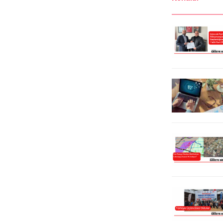
etkenlerini de öngörerek 10 yıl
edilmesine ilişkin uygulama iptal
içerisinde su krizi yaşanacağını,
edildi. Haber: Serap Cömertoğlu
iktidar ve yerel yönetimlerin
İşcan Bölgede, İmar Kanunun 18.
önceliğinin bu alanda olması
Maddesi kapsamında, yol, yeşil
gerektiğini vurguladı.En çok vergi
alan, sosyal...
veren 10 il...