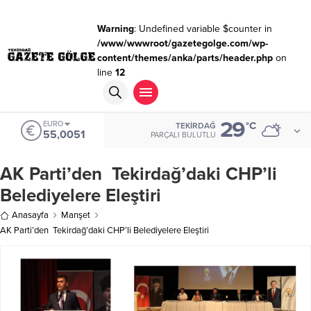
Warning
: Undefined variable $counter in
/www/wwwroot/gazetegolge.com/wp-
content/themes/anka/parts/header.php
on
line
12
29
EURO
°C
TEKIRDAĞ
55,0051
PARÇALI BULUTLU
AK Parti’den Tekirdağ’daki CHP’li
Belediyelere Eleştiri
Anasayfa
Manşet
AK Parti’den Tekirdağ’daki CHP’li Belediyelere Eleştiri