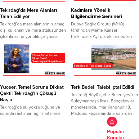
yönündeki iddialara ilişkin, Deva
hükmetti. Çevre zaferi kazanıldığını
Partisi Süleymanpaşa İlçe Başkanı
söyleyen TMMOB Tekirdağ
Tekirdağ’da Mera Alanları
Kadınlara Yönelik
Ozan Varan, festival ihalesinin nasıl
Koordinasyon Kurulu...
Talan Ediliyor
Bilgilendirme Semineri
yapıldığını sordu. Şarkıcı EDİS ile 7...
Tekirdağ’da mera alanlarının amaç
Dünya Sağlık Örgütü (WHO)
dışı kullanımı ve mera statüsünden
tarafından Meme Kanseri
çıkarılmasına yönelik çalışmalar,
Farkındalık Ayı olarak ilan edilen
bölge halkı tarafından tepkiyle
Ekim ayında, farkındalık oluşmasına
karşılanıyor. STK temsilcileri ve
ilişkin etkinlikler devam ediyor.
uzmanlar, hayvancılığı olumsuz
Süleymanpaşa Belediyesi Sosyal
etkileyen uygulamaların, çiftçiyi
Yardım İşleri Müdürlüğü ve
küstürdüğüne dikkat çekiyor.
Tekirdağ Halk Sağlığı Merkezi
Haber: Serap Cömertoğlu İşcan
işbirliği ile Meme Kanserine yönelik
2014 ve 2022 yılları arasında bin
bilgilendirme semineri
500 hektar meranın amaç dışı
gerçekleştirildi. Süleymanpaşa
Yüceer, Temel Soruna Dikkat
Terk Bedeli Talebi İptal Edildi
kullanıma çıkarıldığı Tekirdağ’da
Belediyesi Aydoğdu Mahallesi
Çekti! Tekirdağ’ın Çöküşü
Tekirdağ Büyükşehir Belediyesi’nin
çiftçilik ve hayvancılıkla uğraşan...
Kadın ve Gençlik Merkezinde
Başlar
Süleymanpaşa İlçesi Bahçelievler
düzenlenen seminerde, Tekirdağ...
Tekirdağ’da su yoksulluğuna ve
mahallesinde, İmar Kanunun 18.
sularda rastlanan ağır metallere
Maddesi kapsamında arsalardan
dikkat çeken CHP Tekirdağ
belediyeye bırakılması gereken
Belediye Başkan Adayı Candan
terklerin eksik olduğu gerekçesiyle
Popüler
Yüceer, küresel ısınma ve kuraklık
konut sahiplerinden 200 ile 500
Konular
ile beraber, göç, sanayi, tarım
bin TL arasında terk bedeli talep