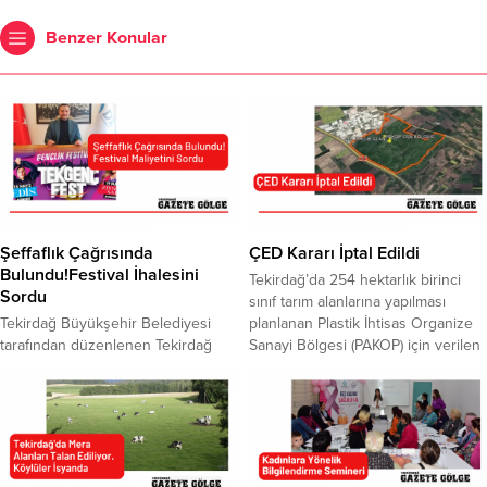
Benzer Konular
Şeffaflık Çağrısında
ÇED Kararı İptal Edildi
Bulundu!Festival İhalesini
Tekirdağ’da 254 hektarlık birinci
Sordu
sınıf tarım alanlarına yapılması
Tekirdağ Büyükşehir Belediyesi
planlanan Plastik İhtisas Organize
tarafından düzenlenen Tekirdağ
Sanayi Bölgesi (PAKOP) için verilen
Gençlik Festivali’nin yankıları
ÇED Olumlu kararı, mahkeme
devam ediyor. 18-19 Mayıs
tarafından iptal edildi. Tekirdağ 2.
tarihlerinde düzenlenen ve Edis ile
İdare Mahkemesi, tarım alanlarına
Ziynet Sali’nin sahne aldığı Tekirdağ
zarar verecek doğal dengenin
Gençlik Festivalinde toplam
bozulmasına neden olacak
harcamanın 11 milyon TL olduğu
projenin, hukuka aykırı olduğuna