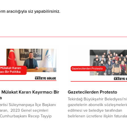
 aracılığıyla siz yapabilirsiniz.
 Mülakat Kararı Kayırmacı Bir
Gazetecilerden Protesto
ka
Tekirdağ Büyükşehir Belediyesi’ni
rtisi Süleymanpaşa İlçe Başkanı
gazetelerin abonelik sözleşmelerin
aran, 2023 Genel seçimleri
edilmesi ve belediye tarafından
 Cumhurbaşkanı Recep Tayyip
belirlenen ücretlere ilişkin faturala
’ın mülakatın kaldırılacağına
taraflı kesildiğine yönelik tebligat