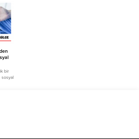
Tekirdağ
r
er,
ynı
sek
nden
osyal
k bir
e sosyal
ık
an
en
i. Ayak
e ağrı,
nın