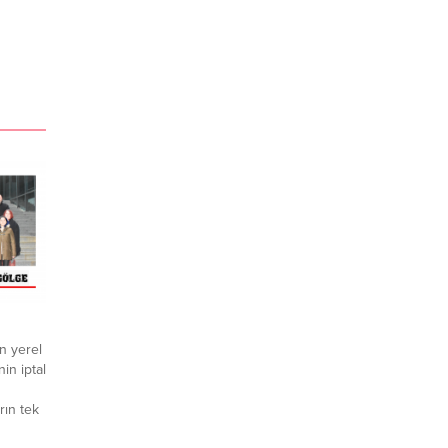
n yerel
in iptal
rın tek