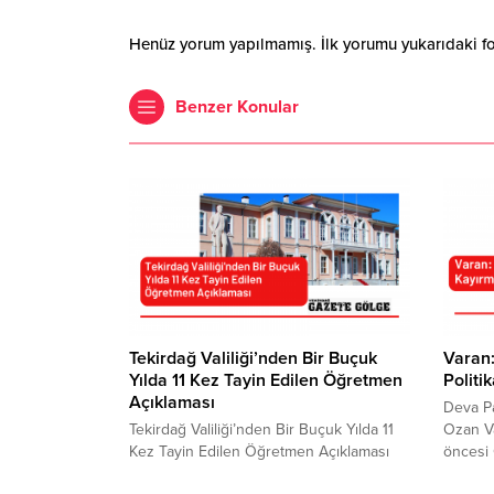
Henüz yorum yapılmamış. İlk yorumu yukarıdaki form
Benzer Konular
Tekirdağ Valiliği’nden Bir Buçuk
Varan:
Yılda 11 Kez Tayin Edilen Öğretmen
Politi
Açıklaması
Deva Pa
Tekirdağ Valiliği’nden Bir Buçuk Yılda 11
Ozan V
Kez Tayin Edilen Öğretmen Açıklaması
öncesi
Üç dönem kuralı kapsamında milletvekili
Erdoğan