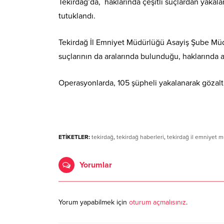
Tekirdağ’da, haklarında çeşitli suçlardan yakala
tutuklandı.
Tekirdağ İl Emniyet Müdürlüğü Asayiş Şube Müdür
suçlarının da aralarında bulunduğu, haklarında 
Operasyonlarda, 105 şüpheli yakalanarak gözaltın
ETİKETLER:
tekirdağ
,
tekirdağ haberleri
,
tekirdağ il emniyet 
Yorumlar
Yorum yapabilmek için
oturum açmalısınız
.