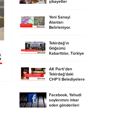
şikayetler
de katlandı
Yeni Sanayi
Alanları
Belirleniyor.
Tekirdağ’a İhanet
Mi Ediliyor?
Tekirdağ’ın
Göğsünü
Kabarttılar, Türkiye
Üçüncüsü Oldular
AK Parti’den
Tekirdağ’daki
CHP’li Belediyelere
Eleştiri
Facebook, Yahudi
soykırımını inkar
eden gönderileri
yasaklıyor