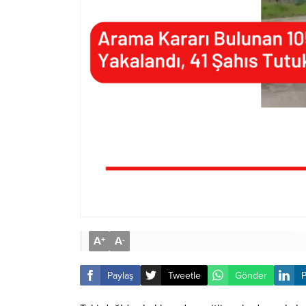
A
A
+
-
Paylaş
Tweetle
Gönder
P