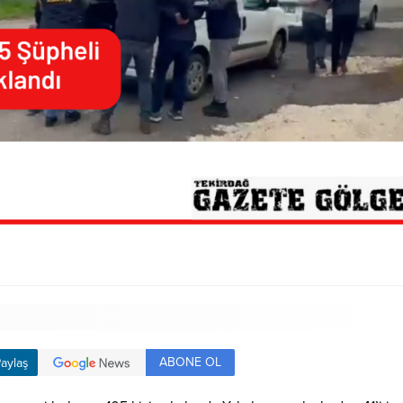
ABONE OL
aylaş