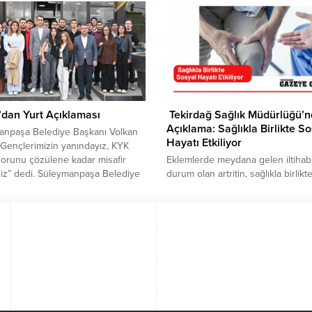
 söz vermesine rağmen Sözleşmeli
gönderilmesi tepkiyle karşılandı. 
n İstihdamı yönetmeliğinde,
Büyükşehir Belediye Başkanı Kadi
ın resmileşmesine yönelik
Albayrak’ı protesto eden gazetecil
ide bulundu. İstihdamda mülakatın,
Meclis Toplantısında eylem yaptı.
kına girmek olduğunu belirten
Tekirdağ Büyükşehir Belediyesi, a
“Bu karardan ivedilikle
statüde olan bazı gazetelere yük
sini ve adil bir gelecek için
tutarda fatura kesilmesi ve...
ılığa son verilmesini...
’dan Yurt Açıklaması
Tekirdağ Sağlık Müdürlüğü’
Açıklama: Sağlıkla Birlikte S
anpaşa Belediye Başkanı Volkan
Hayatı Etkiliyor
 “Gençlerimizin yanındayız, KYK
orunu çözülene kadar misafir
Eklemlerde meydana gelen iltihabi
iz” dedi. Süleymanpaşa Belediye
durum olan artritin, sağlıkla birlikt
 Volkan Nallar, Ahmet Erensoy
hayatı da etkiliyor. Tekirdağ İl Sağl
k Merkezi’nde düzenlenen bir
Müdürlüğünden yapılan
ye katılarak gençlerle bir araya
açıklamada, artritin, vücut tarafınd
Süleymanpaşa Belediye Meclis
üretilen, eklemlerde meydana gel
Mustafa Erdem Erdener’in
iltihabik bir durum olduğu belirtild
törlüğünde gerçekleşen
bileği, diz, el bileği vb. eklemlerin
de, Nallar gençlere yönelik
iltihaplanması ile birlikte eklemlerd
alarından bahsetti. Süleymanpaşa
şişlik, kızarıklık ve hareket kısıtlığı
si’nin tasarruf...
gelişebildiği aktarılan...