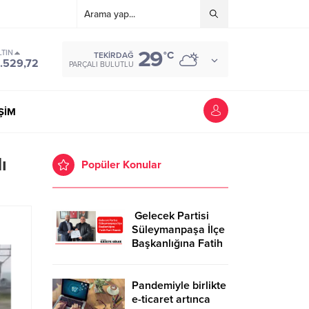
29
LTIN
°C
TEKIRDAĞ
.529,72
PARÇALI BULUTLU
İŞİM
ı
Popüler Konular
Gelecek Partisi
Süleymanpaşa İlçe
Başkanlığına Fatih
Kurt Atandı
Pandemiyle birlikte
e-ticaret artınca