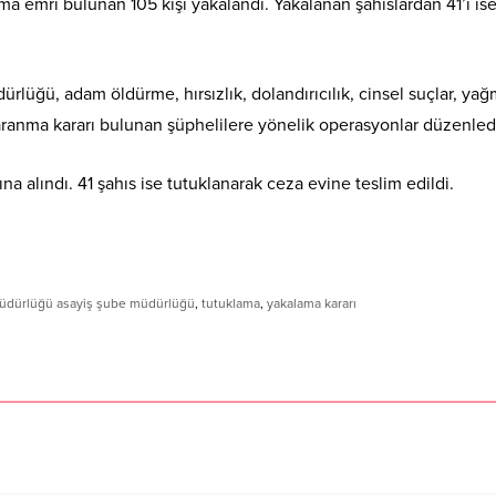
ma emri bulunan 105 kişi yakalandı. Yakalanan şahıslardan 41’i is
lüğü, adam öldürme, hırsızlık, dolandırıcılık, cinsel suçlar, ya
aranma kararı bulunan şüphelilere yönelik operasyonlar düzenled
a alındı. 41 şahıs ise tutuklanarak ceza evine teslim edildi.
müdürlüğü asayiş şube müdürlüğü
,
tutuklama
,
yakalama kararı