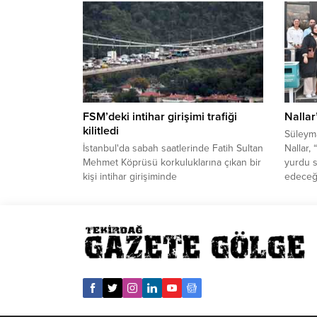
adayı olarak listelerde yer almayan Meclis
ilişkin
Başkanı Mustafa Şentop’un, aday
Öğretme
gösterilmemesine ilişkin lokma dağıtan
mülakat
öğretmen Gazi Aydoğan’ın, bir buçuk yıl
eleştir
içinde 11 kez farklı şehire sürüldüğüne
kul hak
yönelik Tekirdağ Valliği açıklama
Varan, 
yaptı.Vallik tarafından yapılan açıklamada...
dönülme
kayırmac
FSM’deki intihar girişimi trafiği
Nallar
kilitledi
Süleym
İstanbul'da sabah saatlerinde Fatih Sultan
Nallar,
Mehmet Köprüsü korkuluklarına çıkan bir
yurdu s
kişi intihar girişiminde
edeceğ
bulundu.Korkuluklardaki adamı gören
Başkanı
köprüdeki sürücüler durumu polis
Gençli
ekiplerine bildirdi. İhbar üzerine Köprü
söyleşi
Koruma Şube Müdürlüğüne bağlı
geldi. 
Müzakere Timi olay yerine sevk edildi.
Üyesi 
Sabah saat 07.00'de korkuluklara
modera
çıkan kişi yaklaşık 3 saatlik çalışmanın
söyleşi
ardından saat 10.00 sıralarında ikna...
planlam
Belediye