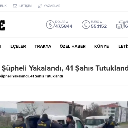
ELİK
İLETİŞİM
YAZARLAR
DOLAR
EURO
A
47,5844
55,1152
6
M
İLÇELER
TRAKYA
ÖZEL HABER
KÜNYE
İLET
Şüpheli Yakalandı, 41 Şahıs Tutukland
üpheli Yakalandı, 41 Şahıs Tutuklandı