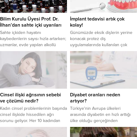
kan pıhtıları keşfettiklerini
açıkladı.Sebebi henüz tam olarak
anlaşılmasa da hastalarda hem...
Bilim Kurulu Üyesi Prof. Dr.
İmplant tedavisi artık çok
İlhan’dan sahte içki uyarıları
kolay!
Sahte içkiden hayatını
Günümüzde eksik dişlerin yerine
kaybedenlerin sayısı hızla artarken;
konacak protez diş
uzmanlar, evde yapılan alkollü
uygulamalarında kullanılan çok
içkilerin de sahte içki kadar tehlikeli
değişik materyal ve çeşitli
olduğu uyarısında bulunuyor. Sağlık
yöntemler var. Dental implantların
Bakanlığı Toplum Bilimleri Kurulu
doğal diş yapısına en uygun
Üyesi ve Gazi Üniversitesi (GÜ) Tıp
alternatif olduğunu
Fakültesi Halk Sağlığı Anabilim Dalı
vurgulayan Ağız, Diş ve Çene
Başkanı Prof. Dr. Mustafa Necmi
Cerrahisi Uzmanı Yrd. Doç. Dr.
İlhan, evde yapılan alkollü içkiler
Ayşe Yılmaz, implant uygulamasının
için uyarılarda bulundu; sahte...
genellikle muayenehane
Cinsel ilişki ağrısının sebebi
Diyabet oranları neden
koşullarında ve lokal anestezi
ve çözümü nedir?
artıyor?
altında yapılabilir olmasının da
Kadın cinsel problemlerinin başında
Türkiye'nin Avrupa ülkeleri
önemli bir...
cinsel ilişkide hissedilen ağrı
arasında diyabetin en hızlı arttığı
sorunu geliyor. Her 10 kadından
ülke olduğu gerçeğinden
birisinin problemi olan cinsel ilişki
bahseden Obezite ve Metabolik
ağrısı veya tıbbi ismi ile ‘disparoni’
Cerrahi Uzmanı Prof. Dr. Alper