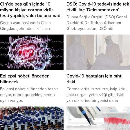
hastalıklarının görülme sıklığında
Çin’de beş gün içinde 10
DSÖ: Covid-19 tedavisinde tek
artış bekleniyor.
milyon kişiye corona virüs
etkili ilaç ‘Deksametazon’
testi yapıldı, vaka bulunamadı
Dünya Sağlık Örgütü (DSÖ) Genel
Geçen ayın başlarında Çin'in
Direktörü Dr. Tedros Adhanom
Qingdao şehrinde, iki liman
Ghebreyesus'un, DSÖ'nün
işçisinin corona virüs testinin
İsviçre'nin Cenevre kentinde
pozitif çıktığı duyuruldu. Geçtiğimiz
bulunan merkezinde, video
hafta şehirdeki corona virüs
konferans yöntemiyle DSÖ
vakaları 13'e ulaştı.Yedi corona virüs
pandemi uzmanlarıyla toplantı
hastası, üç sağlık çalışanı, bir liman
düzenledi.
işçisi ve onlarla yakın temasta
bulunan iki kişiden oluşan 13 kişi
belediye ekipleri tarafından gözlem
Epilepsi nöbeti önceden
Covid-19 hastaları için pıhtı
altında tutuldu. Bunun...
bilinecek
riski
Epilepsi nöbetini önceden tespit
Corona virüsün zatürre, kalp krizi,
ediyor, nöbet gerçekleşmeden
çoklu organ yetmezliği gibi riskli
uyarı veriyor.
yan etkilerine bir yenisi daha
eklendi. Başkent Üniversite
Hastanesi Kalp ve Damar Cerrahisi
Anabilim dalı öğretim üyesi Prof. Dr.
Tankut Akay, hastanede uzun süre
yatan covid-19 hastalarında gizemli