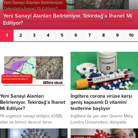
eni Sanayi Alanları Belirleniyor. Tekirdağ’a İhanet Mi
İ
diliyor?
v
2
1
3
4
5
6
7
8
9
10
Yeni Sanayi Alanları
İngiltere corona virüse karşı
Belirleniyor. Tekirdağ’a İhanet
geniş kapsamlı D vitamini
Mi Ediliyor?
testlerine başlıyor
14 organize sanayi bölgesi (OSB)
İngiltere’de yer alan Quenn Mary
olan ve birinci derece tarım
Londra Üniversitesi, dünyada
topraklarına sahip Tekirdağ’da yeni
gerçekleştirilen en geniş kapsamlı
sanayi alanlarının belirlenmesi ve
D vitamini testlerinden birine