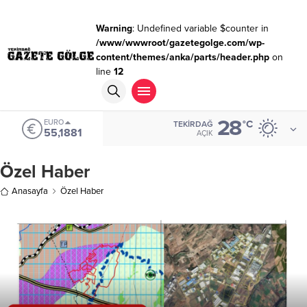
Warning
: Undefined variable $counter in
/www/wwwroot/gazetegolge.com/wp-
content/themes/anka/parts/header.php
on
line
12
28
EURO
°C
TEKIRDAĞ
55,1881
AÇIK
Özel Haber
Anasayfa
Özel Haber