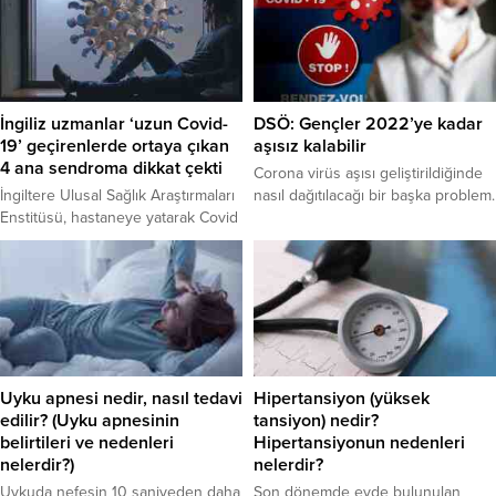
organize sanayi bölgelerinin
başlayacağını açıkladı.
kurulması planlanıyor. Trakya
“CORONAVIT” adlı çalışmanın altı
bölgesinin Türkiye’de ve dünyada
ay boyunca süreceği ve Covid-19
tarımsal verimliliği en yüksek
ve diğer akut solunum yolu
alanlardan bir tanesi olduğuna
enfeksiyonlarının riskini azaltıp
dikkat çeken uzmanlar ve STK
azalmayacağını görmek için çeşitli
İngiliz uzmanlar ‘uzun Covid-
DSÖ: Gençler 2022’ye kadar
temsilcileri, tarım alanında stratejik
yaş ve etnik gruplardan 5 bin
19’ geçirenlerde ortaya çıkan
aşısız kalabilir
önem taşıyan bölgenin, tarım
kişinin üzerinde
4 ana sendroma dikkat çekti
Corona virüs aşısı geliştirildiğinde
dışına...
gerçekleştirilecceği açıklandı.
İngiltere Ulusal Sağlık Araştırmaları
nasıl dağıtılacağı bir başka problem.
Enstitüsü, hastaneye yatarak Covid
tedavisi uygulanan kişilerde uzun
süren veya kalıcı hasarlar ortaya
çıktığını tespit etti. Uzmanların 4
başlıkta topladığı sendromlardan
yoğun bakım sonrası sendromu
(PICS); hastane yatan ve yoğun
bakıma alınan corona virüs
hastalarında, daha sonra ortaya
Uyku apnesi nedir, nasıl tedavi
Hipertansiyon (yüksek
çıkan rahatsızlıkları içeriyor. Bu
edilir? (Uyku apnesinin
tansiyon) nedir?
kişiler, çok uzun...
belirtileri ve nedenleri
Hipertansiyonun nedenleri
nelerdir?)
nelerdir?
Uykuda nefesin 10 saniyeden daha
Son dönemde evde bulunulan