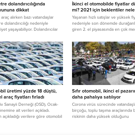
tre dolandırıcılığında
İkinci el otomobilde fiyatlar 
oyununa dikkat
mi? 2021 için beklentiler nele
l araç alırken bazı vatandaşlar
Yaşanan hızlı satışlar ve yüksek fiy
re dolandırıcılığı nedeniyle
nedeniyle son dönemde durağanl
yet yaşayabiliyor. Dolandırıcılar
giren 2. el piyasasında en çok me
 otomobilin kilometre cinsinden kat
edilen sorulardan biri fiyatların n
mesafeyi düşürerek aracı
düşeceği.
n fazla fiyatlara satabiliyorlar.
il üretimi yüzde 18 düştü,
Sıfır otomobil, ikinci el pazar
el araç fiyatları fırladı
daha pahalıya satılıyor
v Sanayii Derneği (OSD), Ocak-
Corona virüs sürecinde vatandaşl
nemine ait verileri açıkladı.
birçoğu, toplu taşıma araçlarında 
 açıkladığı verilere göre otomobil
riskinin daha yüksek olduğunu
 geçen yılın ilk 9 ayına göre yüzde
düşünerek araç sahibi olmaya kar
ında azaldı. Pandemi dolayısıyla
verdi.
n yavaşlaması, sıfır araçların ve