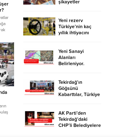
şikayetler
düşer
de katlandı
r?
atlar
Yeni rezerv
ığa
Türkiye’nin kaç
rak
yıllık ihtiyacını
e zaman
karşılayacak?
Yeni Sanayi
Alanları
Belirleniyor.
Tekirdağ’a İhanet
Mi Ediliyor?
Tekirdağ’ın
Göğsünü
ında
Kabarttılar, Türkiye
Üçüncüsü Oldular
arın
bulaş
AK Parti’den
Tekirdağ’daki
ar
CHP’li Belediyelere
Eleştiri