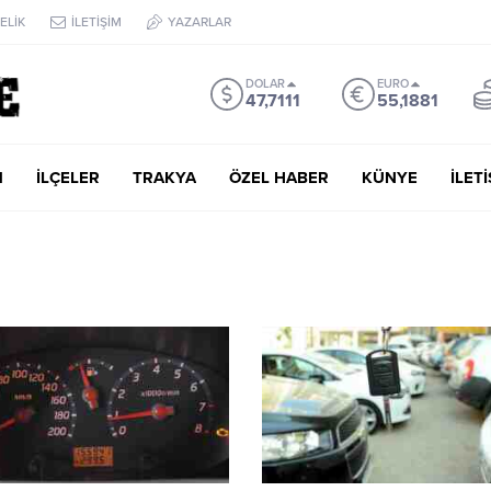
ELİK
İLETİŞİM
YAZARLAR
DOLAR
EURO
47,7111
55,1881
M
İLÇELER
TRAKYA
ÖZEL HABER
KÜNYE
İLET