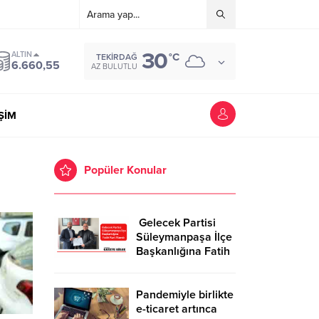
30
ALTIN
°C
TEKIRDAĞ
6.660,55
AZ BULUTLU
İŞİM
Popüler Konular
Gelecek Partisi
Süleymanpaşa İlçe
Başkanlığına Fatih
Kurt Atandı
Pandemiyle birlikte
e-ticaret artınca