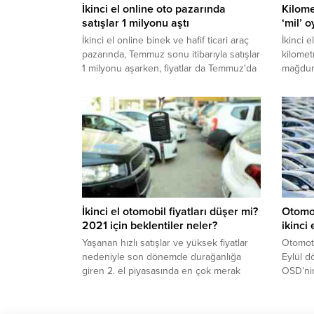
İkinci el online oto pazarında
Kilome
satışlar 1 milyonu aştı
‘mil’ 
İkinci el online binek ve hafif ticari araç
İkinci e
pazarında, Temmuz sonu itibarıyla satışlar
kilomet
1 milyonu aşarken, fiyatlar da Temmuz'da
mağduri
bir önceki aya kıyasla yüzde 7,5 ve
satılan
geçen yılın aralık ayına göre de yüzde
ettiği 
32,2 arttı.
ederinde
İkinci el otomobil fiyatları düşer mi?
Otomob
2021 için beklentiler neler?
ikinci 
Yaşanan hızlı satışlar ve yüksek fiyatlar
Otomoti
nedeniyle son dönemde durağanlığa
Eylül dö
giren 2. el piyasasında en çok merak
OSD’nin
edilen sorulardan biri fiyatların ne zaman
üretimi
düşeceği.
18 oran
üretimi