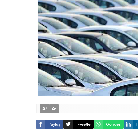
A
A
+
-
Paylaş
Tweetle
Gönder
P