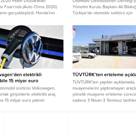
2020 Pekin Uluslararası
Otomotiv Distribütörleri Derneği 
v Fuarı’nda (Auto China 2020)
Yönetim Kurulu Başkanı Ali Bilaloğ
larını gerçekleştirdi. Honda’nın
Türkiye’de otomotiv sektörü için
öne çıkan en önemli yeniliği ise
bakanlıklar üstü bir bakışla tüm
 SUV e:concept” oldu.
paydaşların avantajını gözeten bir
makamın olması gerektiğini belirte
“Benim kafamdaki yapı şu; bir dev
makamı sadece otomotivden sor
olsun” dedi.
agen’den elektrikli
TÜVTÜRK’ten erteleme açıkl
ile 15 miyar euro
TÜVTÜRK'ten yapılan açıklamada,
tomobil üreticisi Volkswagen,
muayenelerini yaptıramayan araçl
rtak girişimlerle elektrikli araç
yönelik muayene erteleme süreci
ne 15 milyar euro yatırım
sadece 3 Nisan-3 Temmuz tarihler
ını duyurdu.
arasındaki araçları kapsadığı belirti