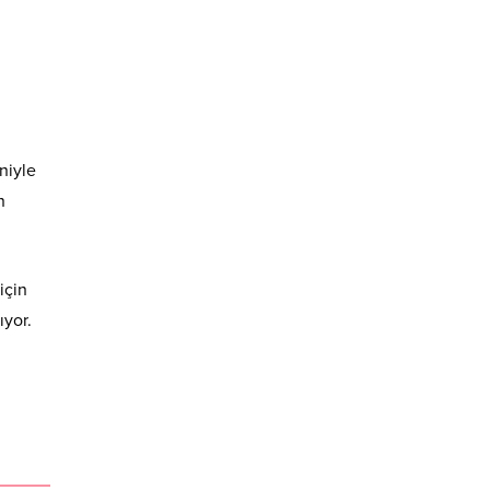
niyle
n
için
ıyor.