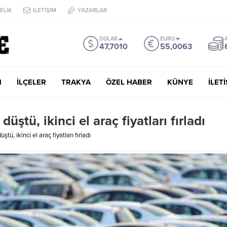
ELİK
İLETİŞİM
YAZARLAR
DOLAR
EURO
47,7010
55,0063
M
İLÇELER
TRAKYA
ÖZEL HABER
KÜNYE
İLET
ştü, ikinci el araç fiyatları fırladı
tü, ikinci el araç fiyatları fırladı