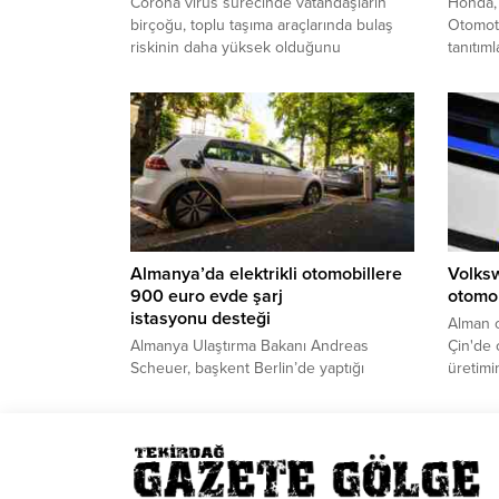
Corona virüs sürecinde vatandaşların
Honda, 
birçoğu, toplu taşıma araçlarında bulaş
Otomoti
riskinin daha yüksek olduğunu
tanıtım
düşünerek araç sahibi olmaya karar
fuarda 
verdi.
“Honda
Almanya’da elektrikli otomobillere
Volksw
900 euro evde şarj
otomob
istasyonu desteği
Alman o
Almanya Ulaştırma Bakanı Andreas
Çin'de o
Scheuer, başkent Berlin’de yaptığı
üretimi
açıklamada, federal hükümetin ev ve
yapacağ
apartmanların özel park alanlarında
elektrikli otomobiller için akıllı bir şarj
istasyonu kurmasını teşvik edeceğini
belirtti.