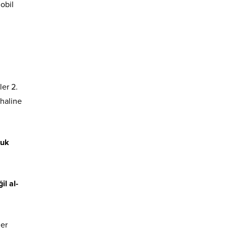
obil
ler 2.
 haline
ruk
il al-
ğer