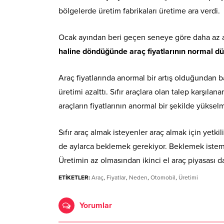
bölgelerde üretim fabrikaları üretime ara verdi.
Ocak ayından beri geçen seneye göre daha az a
haline döndüğünde araç fiyatlarının normal dü
Araç fiyatlarında anormal bir artış olduğundan
üretimi azalttı. Sıfır araçlara olan talep karşıla
araçların fiyatlarının anormal bir şekilde yükse
Sıfır araç almak isteyenler araç almak için yetkili
de aylarca beklemek gerekiyor. Beklemek istemey
Üretimin az olmasından ikinci el araç piyasası d
ETİKETLER:
Araç
,
Fiyatlar
,
Neden
,
Otomobil
,
Üretimi
Yorumlar