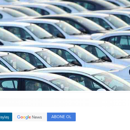
ABONE OL
aylaş