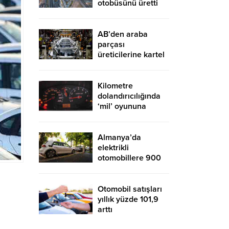
otobüsünü üretti
AB’den araba
parçası
üreticilerine kartel
cezası
Kilometre
dolandırıcılığında
‘mil’ oyununa
dikkat
Almanya’da
elektrikli
otomobillere 900
euro evde şarj
istasyonu desteği
Otomobil satışları
yıllık yüzde 101,9
arttı