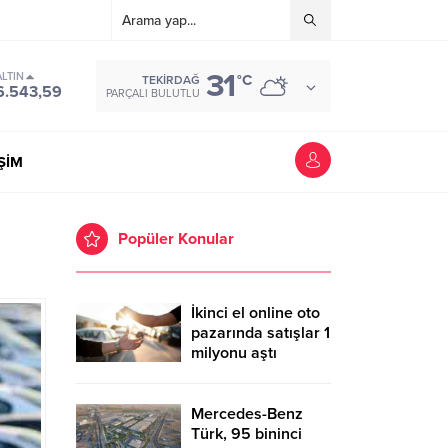
31
ALTIN
°C
TEKIRDAĞ
6.543,59
PARÇALI BULUTLU
İŞİM
Popüler Konular
İkinci el online oto
pazarında satışlar 1
milyonu aştı
Mercedes-Benz
Türk, 95 bininci