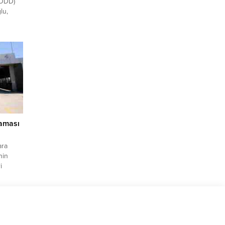
(ODD)
lu,
rek,
let
umlu
aması
ara
nin
i
ldi.