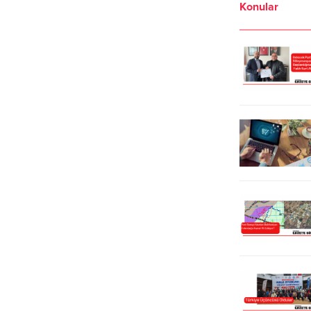
Konular
Konuyla ilgili açıklamada bulunan
çalışıldığını açıkladı. İçişleri Bakanı
AK Parti Milletvekili Mustafa Yel,
Ali Yerlikaya başkanlığında,
doktorların atamalarının 27 Aralık
“Türkiye’nin Huzuru” Asayiş
2022 Salı günü yapılacağı ve
Toplantısı Tekirdağ’da
bilahare görevlerine
gerçekleştirildi. Toplantıya İçişleri
başlayacaklarını bildirdi. Yel,
Bakanı Yerlikaya’nın yanı sıra
açıklamasında “İlimize...
Jandarma Genel Komutanı Org. Ali
Çardakçı, Emniyet Genel Müdürü
Mahmut Demirtaş, Sahil Güvenlik
Komutanı Oramiral Ahmet Kendir,...