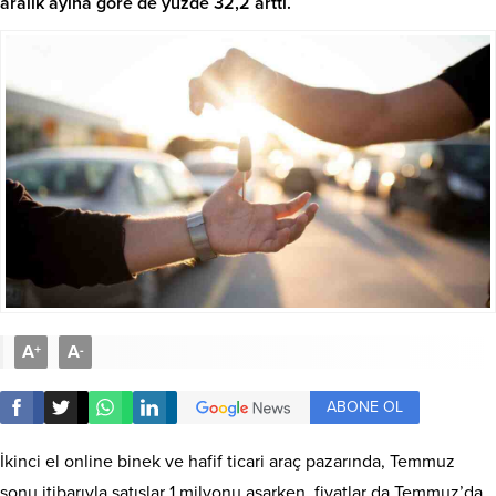
aralık ayına göre de yüzde 32,2 arttı.
A
A
+
-
ABONE OL
İkinci el online binek ve hafif ticari araç pazarında, Temmuz
sonu itibarıyla satışlar 1 milyonu aşarken, fiyatlar da Temmuz’da