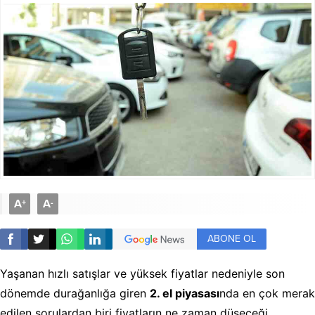
A
A
+
-
ABONE OL
Yaşanan hızlı satışlar ve yüksek fiyatlar nedeniyle son
dönemde durağanlığa giren
2. el piyasası
nda en çok merak
edilen sorulardan biri fiyatların ne zaman düşeceği.