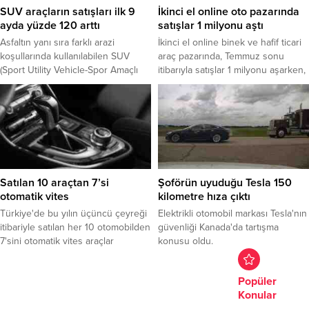
sahiplerinin 15 yaşında olduğu
SUV araçların satışları ilk 9
İkinci el online oto pazarında
zaman yaşandığını ifade
ayda yüzde 120 arttı
satışlar 1 milyonu aştı
etti. 1999’da yaşanan olay sırasında
Asfaltın yanı sıra farklı arazi
İkinci el online binek ve hafif ticari
Milton’ın da...
koşullarında kullanılabilen SUV
araç pazarında, Temmuz sonu
(Sport Utility Vehicle-Spor Amaçlı
itibarıyla satışlar 1 milyonu aşarken,
Taşıt) otomobiller, sürüş koşulları
fiyatlar da Temmuz'da bir önceki
bakımında zengin bir yelpaze
aya kıyasla yüzde 7,5 ve geçen yılın
sunuyor.
aralık ayına göre de yüzde 32,2
arttı.
Satılan 10 araçtan 7’si
Şoförün uyuduğu Tesla 150
otomatik vites
kilometre hıza çıktı
Türkiye'de bu yılın üçüncü çeyreği
Elektrikli otomobil markası Tesla'nın
itibariyle satılan her 10 otomobilden
güvenliği Kanada'da tartışma
7'sini otomatik vites araçlar
konusu oldu.
oluşturdu.
Popüler
Konular