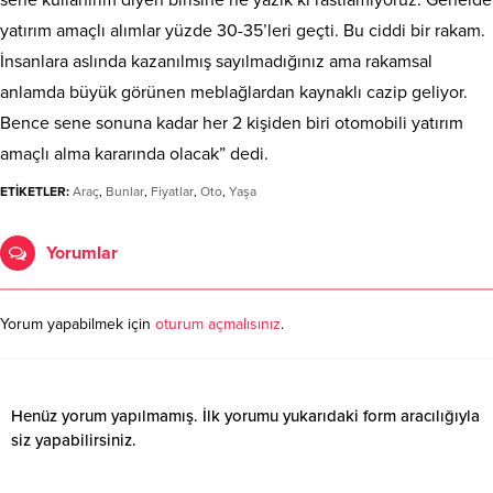
sene kullanırım diyen birisine ne yazık ki rastlamıyoruz. Genelde
yatırım amaçlı alımlar yüzde 30-35’leri geçti. Bu ciddi bir rakam.
İnsanlara aslında kazanılmış sayılmadığınız ama rakamsal
anlamda büyük görünen meblağlardan kaynaklı cazip geliyor.
Bence sene sonuna kadar her 2 kişiden biri otomobili yatırım
amaçlı alma kararında olacak” dedi.
ETİKETLER:
Araç
,
Bunlar
,
Fiyatlar
,
Oto
,
Yaşa
Yorumlar
Yorum yapabilmek için
oturum açmalısınız
.
Henüz yorum yapılmamış. İlk yorumu yukarıdaki form aracılığıyla
siz yapabilirsiniz.