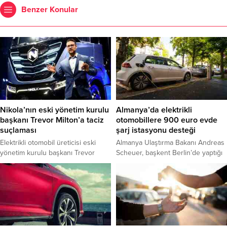
Benzer Konular
Nikola’nın eski yönetim kurulu
Almanya’da elektrikli
başkanı Trevor Milton’a taciz
otomobillere 900 euro evde
suçlaması
şarj istasyonu desteği
Elektrikli otomobil üreticisi eski
Almanya Ulaştırma Bakanı Andreas
yönetim kurulu başkanı Trevor
Scheuer, başkent Berlin’de yaptığı
Milton iki kadın tarafından tacizle
açıklamada, federal hükümetin ev
suçlandı. Kadınlardan birinin
ve apartmanların özel park
Milton’ın kuzeni Aubrey Smith
alanlarında elektrikli otomobiller için
olduğu ifade edilirken diğerinin adı
akıllı bir şarj istasyonu kurmasını
açıklanmadı.İki kadını temsil eden
teşvik edeceğini belirtti.
Utahlı avukat Craig Johnson,
olayların 1999 ve 2004’te iddia