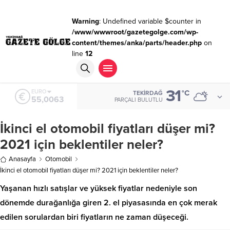
Warning
: Undefined variable $counter in
/www/wwwroot/gazetegolge.com/wp-
content/themes/anka/parts/header.php
on
line
12
31
ALTIN
°C
TEKIRDAĞ
6.543,59
PARÇALI BULUTLU
İkinci el otomobil fiyatları düşer mi?
2021 için beklentiler neler?
Anasayfa
Otomobil
İkinci el otomobil fiyatları düşer mi? 2021 için beklentiler neler?
Yaşanan hızlı satışlar ve yüksek fiyatlar nedeniyle son
dönemde durağanlığa giren 2. el piyasasında en çok merak
edilen sorulardan biri fiyatların ne zaman düşeceği.