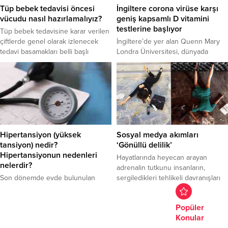
genellikle muayenehane
Tüp bebek tedavisi öncesi
İngiltere corona virüse karşı
koşullarında ve lokal anestezi
vücudu nasıl hazırlamalıyız?
geniş kapsamlı D vitamini
altında yapılabilir olmasının da
testlerine başlıyor
Tüp bebek tedavisine karar verilen
önemli bir...
çiftlerde genel olarak izlenecek
İngiltere’de yer alan Quenn Mary
tedavi basamakları belli başlı
Londra Üniversitesi, dünyada
protokollere göre belirlenir.
gerçekleştirilen en geniş kapsamlı
Hastaya göre gerekli
D vitamini testlerinden birine
modifikasyonlar yapılabilse de tüm
başlayacağını açıkladı.
tedavilerde amaç kadından yeterli
“CORONAVIT” adlı çalışmanın altı
sayıda olgun yumurta elde edip
ay boyunca süreceği ve Covid-19
bunların laboratuvar ortamında
ve diğer akut solunum yolu
döllenmesini sağlamak ve oluşan
enfeksiyonlarının riskini azaltıp
embriyonun anne rahmine
azalmayacağını görmek için çeşitli
Hipertansiyon (yüksek
Sosyal medya akımları
transferiyle gebelik elde
yaş ve etnik gruplardan 5 bin
tansiyon) nedir?
‘Gönüllü delilik’
edilmesidir. Kadın Hastalıkları ve
kişinin üzerinde
Hipertansiyonun nedenleri
Hayatlarında heyecan arayan
Doğum...
gerçekleştirilecceği açıklandı.
nelerdir?
adrenalin tutkunu insanların,
Son dönemde evde bulunulan
sergiledikleri tehlikeli davranışları
sürenin de artmasıyla
sosyal medyada paylaşmaları
hareketsizliğe neden olan corona
'Gönüllü delilik' olarak da ifade
Popüler
virüsün, dolaylı yoldan yüksek
ediliyor.
Konular
tansiyona neden olabiliyor.