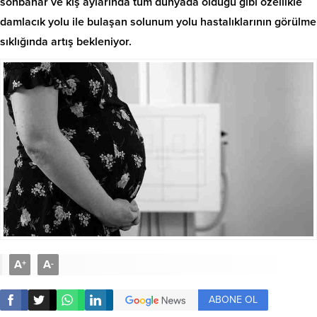
sonbahar ve kış aylarında tüm dünyada olduğu gibi özellikle
damlacık yolu ile bulaşan solunum yolu hastalıklarının görülme
sıklığında artış bekleniyor.
A
A
+
-
ABONE OL