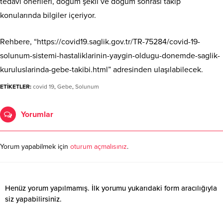
tedavi önerileri, doğum şekli ve doğum sonrası takip
konularında bilgiler içeriyor.
Rehbere, “https://covid19.saglik.gov.tr/TR-75284/covid-19-
solunum-sistemi-hastaliklarinin-yaygin-oldugu-donemde-saglik-
kuruluslarinda-gebe-takibi.html” adresinden ulaşılabilecek.
ETİKETLER:
covid 19
,
Gebe
,
Solunum
Yorumlar
Yorum yapabilmek için
oturum açmalısınız
.
Henüz yorum yapılmamış. İlk yorumu yukarıdaki form aracılığıyla
siz yapabilirsiniz.