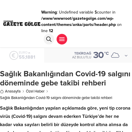
Warning
: Undefined variable $counter in
/www/wwwroot/gazetegolge.com/wp-
content/themes/anka/parts/header.php
on
line
12
30
ALTIN
°C
TEKIRDAĞ
6.660,55
AZ BULUTLU
Sağlık Bakanlığından Covid-19 salgını
döneminde gebe takibi rehberi
Anasayfa
Özel Haber
Sağlık Bakanlığından Covid-19 salgını döneminde gebe takibi rehberi
Sağlık Bakanlığından yapılan açıklamada göre, yeni tip corona
virüs (Covid-19) salgını devam ederken Türkiye’de her ne
kadar vaka sayıları belirli bir düzeyde kontrol altına alınsa da