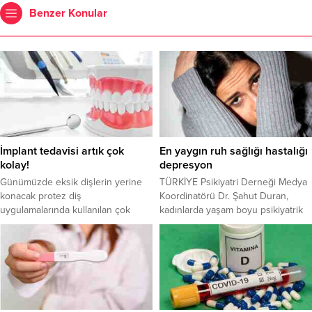
Benzer Konular
İmplant tedavisi artık çok
En yaygın ruh sağlığı hastalığı
kolay!
depresyon
Günümüzde eksik dişlerin yerine
TÜRKİYE Psikiyatri Derneği Medya
konacak protez diş
Koordinatörü Dr. Şahut Duran,
uygulamalarında kullanılan çok
kadınlarda yaşam boyu psikiyatrik
değişik materyal ve çeşitli
hastalık riskinin erkeklere göre 2
yöntemler var. Dental implantların
kat fazla olduğunu belirterek, en
doğal diş yapısına en uygun
yaygın ruh sağlığı hastalığının
alternatif olduğunu
depresyon olduğunu kaydetti.
vurgulayan Ağız, Diş ve Çene
Cerrahisi Uzmanı Yrd. Doç. Dr.
Ayşe Yılmaz, implant uygulamasının