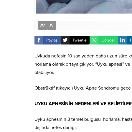
A
A
+
-
Paylaş
Tweetle
Gönder
P
Uykuda nefesin 10 saniyeden daha uzun süre kes
horlama olarak ortaya çıkıyor. “Uyku apnesi” ve
olabiliyor.
Obstrüktif (tıkayıcı) Uyku Apne Sendromu gece b
UYKU APNESİNİN NEDENLERİ VE BELİRTİLER
Uyku apnesinin 3 temel bulgusu horlama, hastan
dışında nefes darlığı,