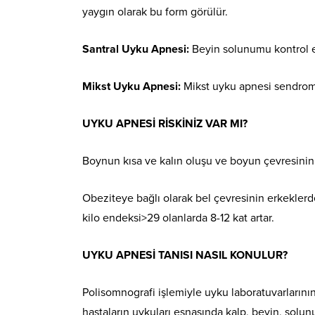
yaygın olarak bu form görülür.
Santral Uyku Apnesi:
Beyin solunumu kontrol e
Mikst Uyku Apnesi:
Mikst uyku apnesi sendromu,
UYKU APNESİ RİSKİNİZ VAR MI?
Boynun kısa ve kalın oluşu ve boyun çevresinin
Obeziteye bağlı olarak bel çevresinin erkeklerd
kilo endeksi>29 olanlarda 8-12 kat artar.
UYKU APNESİ TANISI NASIL KONULUR?
Polisomnografi işlemiyle uyku laboratuvarların
hastaların uykuları esnasında kalp, beyin, solun