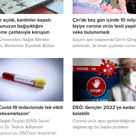
 açıldı, kantinler kapalı:
Çin’de beş gün içinde 10 mil
nuzun bağışıklığını
kişiye corona virüs testi yapıl
nme çantasıyla koruyun
vaka bulunamadı
Üniversitesi Sağlık Bilimleri
Geçen ayın başlarında Çin'in Qin
si, Beslenme Diyetetik Bölüm
şehrinde, iki liman işçisinin coron
 Prof. Dr. Funda Elmacıoğlu
testinin pozitif çıktığı duyuruldu.
ın açılmasıyla çocukların bağışıklık
Geçtiğimiz hafta şehirdeki corona
nin korunması adına yapılması
vakaları 13'e ulaştı.Yedi corona vir
leri anlattı.Prof. Dr. Funda
hastası, üç sağlık çalışanı, bir liman
ğlu, “Çocuklar evlerden aylarca
ve onlarla yakın temasta bulunan i
çıkamadı. Evde kaldıkları süre
kişiden oluşan 13 kişi belediye eki
nde yeterli ve dengeli beslenme
tarafından gözlem altında tutuldu.
rına uyarak beslendi. Çocuklar
Bunun...
kulla gidiyorsa okula gitmeden
ovid-19 tedavisinde tek etkili
DSÖ: Gençler 2022’ye kadar 
Deksametazon’
kalabilir
Sağlık Örgütü (DSÖ) Genel
Corona virüs aşısı geliştirildiğinde
örü Dr. Tedros Adhanom
dağıtılacağı bir başka problem.
yesus'un, DSÖ'nün İsviçre'nin