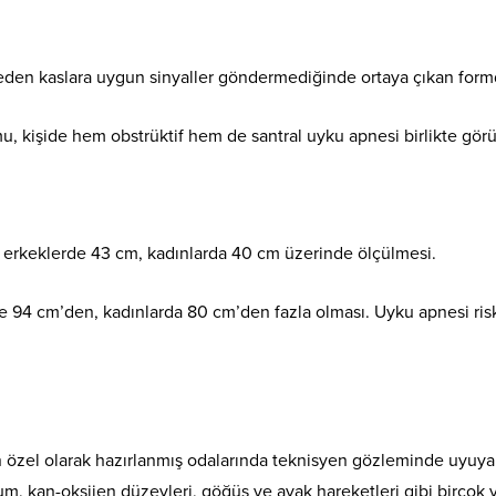
den kaslara uygun sinyaller göndermediğinde ortaya çıkan form
 kişide hem obstrüktif hem de santral uyku apnesi birlikte görü
 erkeklerde 43 cm, kadınlarda 40 cm üzerinde ölçülmesi.
e 94 cm’den, kadınlarda 80 cm’den fazla olması. Uyku apnesi risk
ın özel olarak hazırlanmış odalarında teknisyen gözleminde uyuy
um, kan-oksijen düzeyleri, göğüs ve ayak hareketleri gibi birçok v