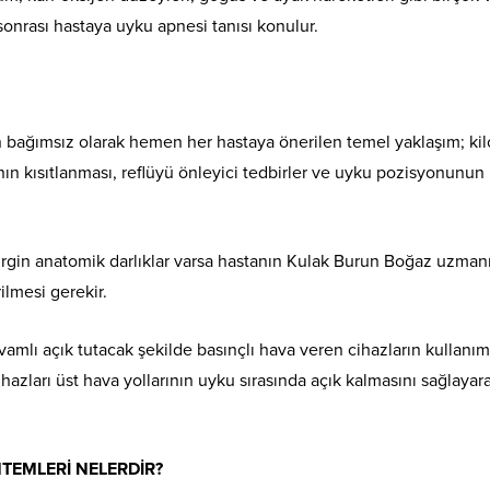
sonrası hastaya uyku apnesi tanısı konulur.
n bağımsız olarak hemen her hastaya önerilen temel yaklaşım; kil
ının kısıtlanması, reflüyü önleyici tedbirler ve uyku pozisyonunun
rgin anatomik darlıklar varsa hastanın Kulak Burun Boğaz uzman
ilmesi gerekir.
mlı açık tutacak şekilde basınçlı hava veren cihazların kullanım
hazları üst hava yollarının uyku sırasında açık kalmasını sağlayar
NTEMLERİ NELERDİR?