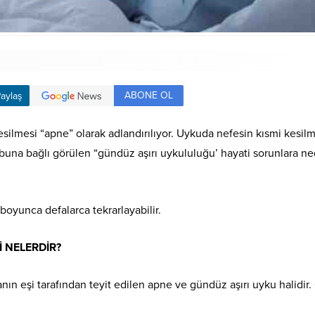
ABONE OL
aylaş
ilmesi “apne” olarak adlandırılıyor. Uykuda nefesin kısmi kesilm
 buna bağlı görülen “gündüz aşırı uykululuğu’ hayati sorunlara n
oyunca defalarca tekrarlayabilir.
İ NELERDİR?
ın eşi tarafından teyit edilen apne ve gündüz aşırı uyku halidir