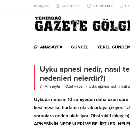
BURÇLAR
GAZETELER
SİTENE EKLE
ÜY
ANASAYFA
GÜNCEL
YEREL GÜNDE
Uyku apnesi nedir, nasıl te
nedenleri nelerdir?)
Anasayfa
Özel Haber
Uyku apnesi nedir, nasıl te
Uykuda nefesin 10 saniyeden daha uzun süre ke
kesilmesi ise horlama olarak ortaya çıkıyor. “
sorunlara neden olabiliyor. Obstrüktif (tıkay
APNESİNİN NEDENLERİ VE BELİRTİLERİ NELERD