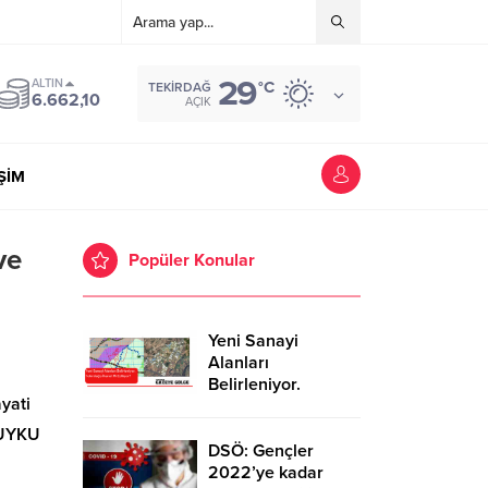
29
ALTIN
°C
TEKIRDAĞ
6.662,10
AÇIK
İŞİM
ve
Popüler Konular
Yeni Sanayi
Alanları
Belirleniyor.
yati
Tekirdağ’a İhanet
Mi Ediliyor?
r.UYKU
DSÖ: Gençler
2022’ye kadar