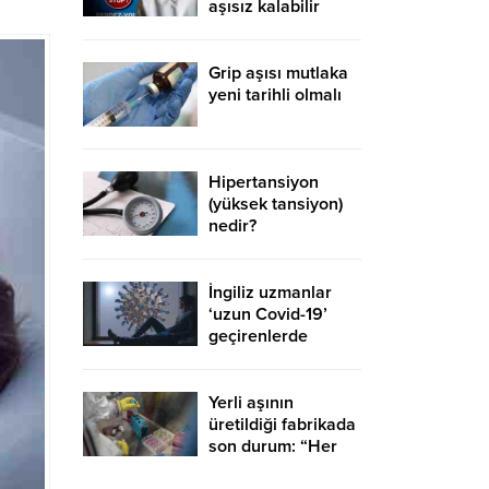
aşısız kalabilir
Grip aşısı mutlaka
yeni tarihli olmalı
Hipertansiyon
(yüksek tansiyon)
nedir?
Hipertansiyonun
nedenleri nelerdir?
İngiliz uzmanlar
‘uzun Covid-19’
geçirenlerde
ortaya çıkan 4 ana
sendroma dikkat
çekti
Yerli aşının
üretildiği fabrikada
son durum: “Her
şey yolunda