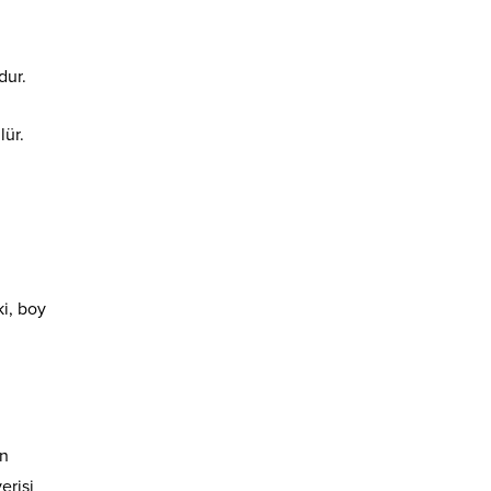
dur.
lür.
i, boy
an
erisi