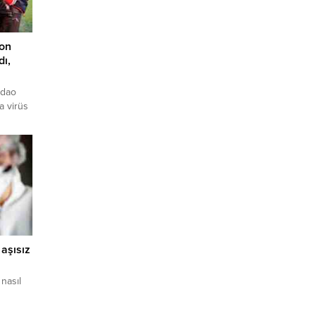
yon
dı,
gdao
a virüs
 virüs
üs
 işçisi
ki
pleri
aşısız
 nasıl