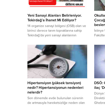
Yeni Sanayi Alanları Belirleniyor.
Okullar
Tekirdağ’a İhanet Mi Ediliyor?
Çocuğu
besle
14 organize sanayi bölgesi (OSB) olan ve
birinci derece tarım topraklarına sahip
İstinye 
Tekirdağ’da yeni sanayi alanlarının
Fakülte
belirlenmesi ve organize sanayi
Başkanı
bölgelerinin kurulması planlanıyor. Trakya
okullar
bölgesinin Türkiye’de ve dünyada
sistemi
tarımsal verimliliği en yüksek alanlardan
gereken
bir tanesi olduğuna dikkat çeken
Elmacıo
uzmanlar ve STK temsilcileri, tarım
dışarı 
alanında stratejik önem taşıyan bölgenin,
içerisi
tarım dışına...
kuralla
sabah o
önce...
Hipertansiyon (yüksek tansiyon)
DSÖ: C
nedir? Hipertansiyonun nedenleri
ilaç ‘
nelerdir?
Dünya 
Son dönemde evde bulunulan sürenin
Direkt
de artmasıyla hareketsizliğe neden olan
Ghebre