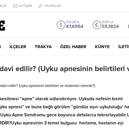
ELİK
İLETİŞİM
YAZARLAR
DOLAR
EURO
47,6954
55,1824
M
İLÇELER
TRAKYA
ÖZEL HABER
KÜNYE
İLET
davi edilir? (Uyku apnesinin belirtileri 
davi edilir? (Uyku apnesinin belirtileri ve nedenleri nelerdir?)
silmesi “apne” olarak adlandırılıyor. Uykuda nefesin kısmi
Uyku apnesi” ve buna bağlı görülen “gündüz aşırı uykululuğu’ ha
ıcı) Uyku Apne Sendromu gece boyunca defalarca tekrarlayabili
İR?Uyku apnesinin 3 temel bulgusu horlama, hastanın eşi