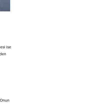
giderse Mayıs’ta
hazır”
esi ise
eden
. Onun