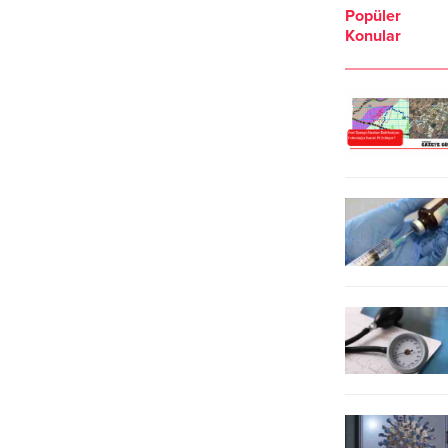
Popüler
yattığını, genellikle de sağ tarafa
konferans yöntemiyle DSÖ
Konular
yatarak uyuduğunu belirten Prof.
pandemi uzmanlarıyla toplantı
Dr. Yılmaz, "En çok uyuyanlar
düzenledi.
İtalyanlar, İspanyollar ve Yunanlılar.
Türkler ise ortalama 7 saat 30
dakika uyuyor"...