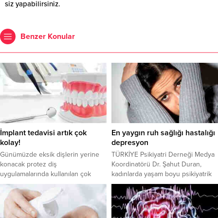
siz yapabilirsiniz.
Benzer Konular
İmplant tedavisi artık çok
En yaygın ruh sağlığı hastalığı
kolay!
depresyon
Günümüzde eksik dişlerin yerine
TÜRKİYE Psikiyatri Derneği Medya
konacak protez diş
Koordinatörü Dr. Şahut Duran,
uygulamalarında kullanılan çok
kadınlarda yaşam boyu psikiyatrik
değişik materyal ve çeşitli
hastalık riskinin erkeklere göre 2
yöntemler var. Dental implantların
kat fazla olduğunu belirterek, en
doğal diş yapısına en uygun
yaygın ruh sağlığı hastalığının
alternatif olduğunu
depresyon olduğunu kaydetti.