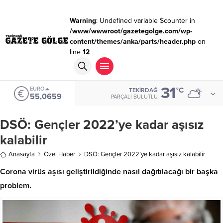
Warning
: Undefined variable $counter in
/www/wwwroot/gazetegolge.com/wp-
content/themes/anka/parts/header.php
on
line
12
31
EURO
°C
TEKIRDAĞ
55,0659
PARÇALI BULUTLU
DSÖ: Gençler 2022’ye kadar aşısız
kalabilir
Anasayfa
Özel Haber
DSÖ: Gençler 2022’ye kadar aşısız kalabilir
Corona virüs aşısı geliştirildiğinde nasıl dağıtılacağı bir başka
problem.