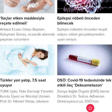
vurgulayan Ağız, Diş ve Çene
Cerrahisi Uzmanı Yrd. Doç. Dr.
Ayşe Yılmaz, implant uygulamasının
genellikle muayenehane
‘İlaçlar etken maddesiyle
Epilepsi nöbeti önceden
koşullarında ve lokal anestezi
reçete edilmeli’
bilinecek
altında yapılabilir olmasının da
Ankara Eczacı Odası Başkanı
Epilepsi nöbetini önceden tespit
önemli bir...
Süleyman Güneş, eczacılık alanında
ediyor, nöbet gerçekleşmeden
yaşanan sorunların
uyarı veriyor.
engellenebilmesi için ilaçların,
markası ile değil etken maddesiyle
reçete edilmesi, eczacılık
fakültelerinin kontenjanlarının
azaltılması ve zayıflatma gibi etkisi
olduğu belirtilen ürünlerin Sağlık
Bakanlığından izin alınarak satışa
arz edilmesi gerektiğini söyledi.
Türkler yan yatıp, 7,5 saat
DSÖ: Covid-19 tedavisinde tek
uyuyor
etkili ilaç ‘Deksametazon’
TÜRK Uyku Tıbbı Derneği Yönetim
Dünya Sağlık Örgütü (DSÖ) Genel
Kurulu Üyesi ve Nöroloji Uzmanı
Direktörü Dr. Tedros Adhanom
Prof. Dr. Hikmet Yılmaz, ülkelere
Ghebreyesus'un, DSÖ'nün
göre uyku alışkanlıklarını açıkladı.
İsviçre'nin Cenevre kentinde
Türk insanının yüzde 50'sinin yan
bulunan merkezinde, video