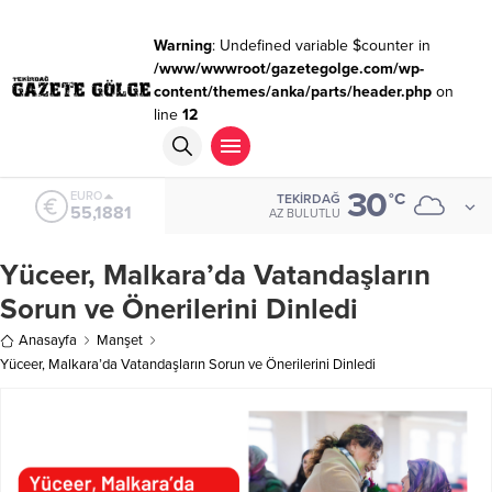
Warning
: Undefined variable $counter in
/www/wwwroot/gazetegolge.com/wp-
content/themes/anka/parts/header.php
on
line
12
30
ALTIN
°C
TEKIRDAĞ
6.660,55
AZ BULUTLU
Yüceer, Malkara’da Vatandaşların
Sorun ve Önerilerini Dinledi
Anasayfa
Manşet
Yüceer, Malkara’da Vatandaşların Sorun ve Önerilerini Dinledi