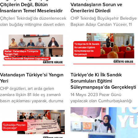
Çitçilerin Değil, Bütün
Vatandaşların Sorun ve
İnsanların Temel Meselesidir
Önerilerini Dinledi
Çiftçileri Tekirdağ’da düzenlenecek
CHP Tekirdağ Büyükşehir Belediye
olan buğday mitingine davet eden
Başkan Adayı Candan Yüceer, 11
CHP Genel Başkan Yardımcısı
ilçede vatandaşlarla buluşmaya
Erhan Adem, enflasyonun yüzde
devam ediyor. Çalışmalar
75 ilan edildiği, tarımsal girdi
kapsamında Malkara’da bir dizi
maliyetlerinin yüzde 60’lara
ziyaret gerçekleştiren Candan
yaklaştığı bir ortamda, hububatta
Yüceer, esnaf ve vatandaşlarla bir
kilogram başına sadece 1 liralık artış
araya geldi. Candan Yüceer,
yapıldığına ve çiftçinin ölüm
Malkara Belediye Başkan Adayı
fermanının imzalandığına dikkat
Nergiz Karaağaçlı Öztürk ve
Vatandaşın Türkiye’si Yangın
Türkiye’de Ki İlk Sandık
çekti. CHP, 14 Haziran Cuma günü
Malkara İlçe Başkanı İsmail Uzun’un
Yeri
Sorumluları Eğitimi
Tekirdağ Hayrabolu’da CHP...
da eşlik ettiği ziyaretler kapsamında
Süleymanpaşa’da Gerçekleşti
CHP örgütleri, art arda gelen
ilk...
zamlara ilişkin 81 ilde eş zamanlı
14 Mayıs 2023 Pazar Günü
basın açıklaması yaparak, duruma
yapılacak olan Cumhurbaşkanlığı
tepki gösterdi. CHP Tekirdağ İl
Seçimleri ve Milletvekilliği Genel
Başkanı Volkan Nallar, halkın canına
Seçimleri çalışmaları kapsamında
tak eden zamlara dikkat çekmek
CHP örgütü, sandık görevlileri
için CHP örgütleri olarak 81 ilde eş
eğitimlerine başladı. CHP Parti İçi
zamanlı basın açıklaması yaptıklarını
Eğitim Birimi Üyesi Erdoğan
kaydetti. Parti binasında
Bayrakoğlu, İl Eğitim Koordinatörü