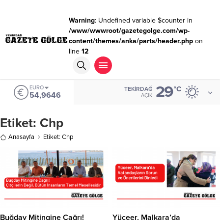
Warning
: Undefined variable $counter in
/www/wwwroot/gazetegolge.com/wp-
content/themes/anka/parts/header.php
on
line
12
29
EURO
°C
TEKIRDAĞ
54,9646
AÇIK
Etiket:
Chp
Anasayfa
Etiket: Chp
Buğday Mitingine Çağrı!
Yüceer, Malkara’da