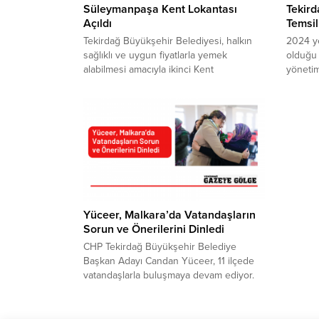
Süleymanpaşa Kent Lokantası
Tekir
Açıldı
Temsili
Tekirdağ Büyükşehir Belediyesi, halkın
2024 ye
sağlıklı ve uygun fiyatlarla yemek
olduğu 
alabilmesi amacıyla ikinci Kent
yönetim
Lokantası’nı Süleymanpaşa ilçesinde açtı.
il gene
Aynı zamanda Aşevinin de açılışının
AK Part
gerçekleştirildiği Kent Lokantası ile
günü ge
vatandaşlar 4 çeşit yemeği 70 TL’ye
Tekirda
yiyebilecek. Hasan Ali Yücel Meydanı’nda
yarışın
hizmet verecek olan lokantada, açılışa
İttifak
özel 4 çeşit yemek vatandaşlara ücretsiz
tarihi b
olarak ikram...
Yüceer, Malkara’da Vatandaşların
Sorun ve Önerilerini Dinledi
CHP Tekirdağ Büyükşehir Belediye
Başkan Adayı Candan Yüceer, 11 ilçede
vatandaşlarla buluşmaya devam ediyor.
Çalışmalar kapsamında Malkara’da bir dizi
ziyaret gerçekleştiren Candan Yüceer,
esnaf ve vatandaşlarla bir araya geldi.