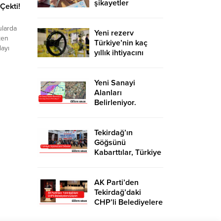
şikayetler
Çekti!
de katlandı
ularda
Yeni rezerv
ken
Türkiye’nin kaç
ayı
yıllık ihtiyacını
e
karşılayacak?
arım
erisinde
Yeni Sanayi
rel
Alanları
a olması
Belirleniyor.
i veren
Tekirdağ’a İhanet
Mi Ediliyor?
Tekirdağ’ın
Göğsünü
Kabarttılar, Türkiye
Üçüncüsü Oldular
AK Parti’den
Tekirdağ’daki
CHP’li Belediyelere
Eleştiri