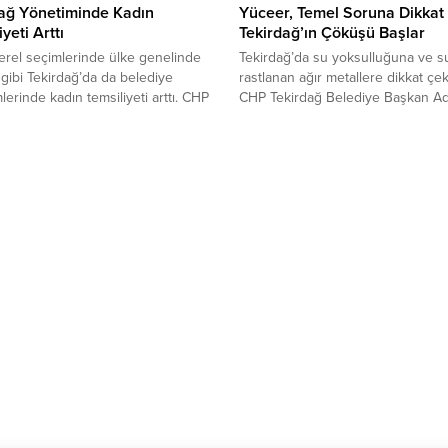
dağ Yönetiminde Kadın
Yüceer, Temel Soruna Dikkat 
yeti Arttı
Tekirdağ’ın Çöküşü Başlar
rel seçimlerinde ülke genelinde
Tekirdağ’da su yoksulluğuna ve s
gibi Tekirdağ’da da belediye
rastlanan ağır metallere dikkat çe
lerinde kadın temsiliyeti arttı. CHP
CHP Tekirdağ Belediye Başkan Ad
lindeki eski gücüne yaklaşırken,
Candan Yüceer, küresel ısınma v
i ise kan kaybetti. 31 Mart Pazar
kuraklık ile beraber, göç, sanayi, t
rçekleşen yerel seçimlerde,
etkenlerini de öngörerek 10 yıl iç
ğ Büyükşehir Belediye Başkanlığı
su krizi yaşanacağını, iktidar ve ye
ı, Candan Yüceer, Cumhur
yönetimlerin önceliğinin bu aland
ının adayı Cüneyt Yüksel’e karşı
gerektiğini vurguladı.En çok verg
ir farkla kazandı. Yüzde...
10 il...