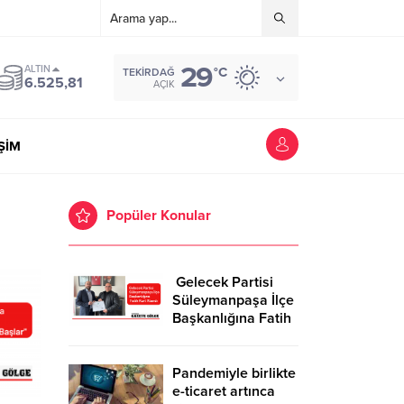
29
ALTIN
°C
TEKIRDAĞ
6.525,81
AÇIK
İŞİM
Popüler Konular
Gelecek Partisi
Süleymanpaşa İlçe
Başkanlığına Fatih
Kurt Atandı
Pandemiyle birlikte
e-ticaret artınca