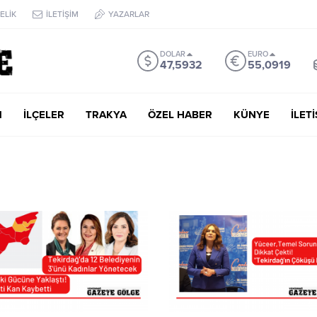
ELİK
İLETİŞİM
YAZARLAR
DOLAR
EURO
47,5932
55,0919
M
İLÇELER
TRAKYA
ÖZEL HABER
KÜNYE
İLET