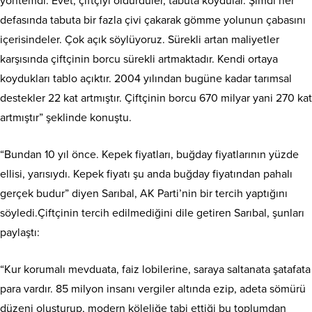
yöntemdi. Evet, çiftçiyi öldürdüler, tabuta koydular. Şimdi her
defasında tabuta bir fazla çivi çakarak gömme yolunun çabasını
içerisindeler. Çok açık söylüyoruz. Sürekli artan maliyetler
karşısında çiftçinin borcu sürekli artmaktadır. Kendi ortaya
koydukları tablo açıktır. 2004 yılından bugüne kadar tarımsal
destekler 22 kat artmıştır. Çiftçinin borcu 670 milyar yani 270 kat
artmıştır” şeklinde konuştu.
“Bundan 10 yıl önce. Kepek fiyatları, buğday fiyatlarının yüzde
ellisi, yarısıydı. Kepek fiyatı şu anda buğday fiyatından pahalı
gerçek budur” diyen Sarıbal, AK Parti’nin bir tercih yaptığını
söyledi.Çiftçinin tercih edilmediğini dile getiren Sarıbal, şunları
paylaştı:
“Kur korumalı mevduata, faiz lobilerine, saraya saltanata şatafata
para vardır. 85 milyon insanı vergiler altında ezip, adeta sömürü
düzeni oluşturup, modern köleliğe tabi ettiği bu toplumdan