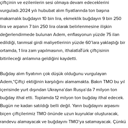
çiftçinin ve ezilenlerin sesi olmaya devam edeceklerini
vurguladı.2024 yılı hububat alım fiyatlarında ton başına
makarnalık buğdayın 10 bin lira, ekmeklik buğdayın 9 bin 250
lira ve arpanın 7 bin 250 lira olarak belirlenmesine ilişkin
değerlendirmede bulunan Adem, enflasyonun yüzde 75 ilan
edildiği, tarımsal girdi maliyetlerinin yüzde 60’lara yaklaştığı bir
ortamda, 1 lira zam yapılmasının, ithalatlaTürk çiftçisinin
bitirileceği anlamına geldiğini kaydetti.
Buğday alım fiyatının çok düşük olduğunu vurgulayan
Adem,“Çiftçi ektiğinin karşılığını alamamakta. Bakın TMO bu yıl
içerisinde yurt dışından Ukrayna’dan Rusya’da 7 milyon ton
buğday ithal etti. Toplamda 12 milyon ton buğday ithal edecek.
Bugün ne kadarı satıldığı belli değil. Yarın buğdayını arpasını
biçen çiftçilerimiz TMO önünde uzun kuyruklar oluşturacak,
randevu alamayacak ve buğdayını TMO’ya satamayacak. Çünkü