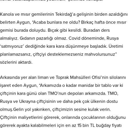
Kanola ve mısır gemilerinin Tekirdağ’a gelişinin birden azaldığını
belirten Aygun, “Acaba bunlara ne oldu? Birkaç hafta önce mısır
gemisi burada doluydu. Bıçak gibi kesildi. Buradan ders
almalıyız. Gıdanın pazarlığı olmaz. Covid döneminde, Rusya
‘satmıyoruz’ dediğinde kara kara düşünmeye başladık. Üretimi
planlamazsanız, çiftçiyi desteklemezseniz mahvolursunuz”
sözlerini aktardı.
Arkasında yer alan liman ve Toprak Mahsülleri Ofisi’nin silolarını
işaret eden Aygun, “Arkamızda o kadar manidar bir tablo var ki
çiftçinin kara günü olan TMO’nun depoları arkamızda. TMO,
Rusya ve Ukrayna çiftçisinin ve daha pek çok ülkenin dostu
olmuş.Gelin yol yakınken, çiftçimizin sesine kulak verin.
Çiftçinin maliyetlerini görerek, onlarında çocuklarının olduğunu
görerek ayakta kalabilmeleri için en az 15 bin TL buğday fiyatı