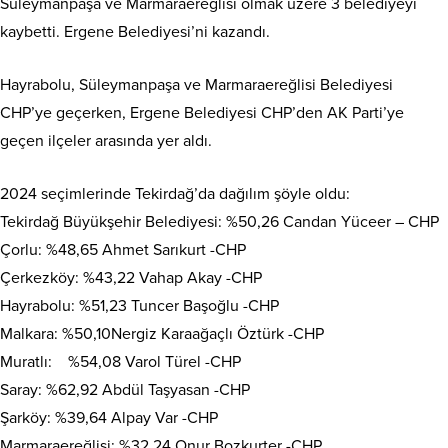
Süleymanpaşa ve Marmaraereğlisi olmak üzere 3 belediyeyi
kaybetti. Ergene Belediyesi’ni kazandı.
Hayrabolu, Süleymanpaşa ve Marmaraereğlisi Belediyesi
CHP’ye geçerken, Ergene Belediyesi CHP’den AK Parti’ye
geçen ilçeler arasında yer aldı.
2024 seçimlerinde Tekirdağ’da dağılım şöyle oldu:
Tekirdağ Büyükşehir Belediyesi: %50,26 Candan Yüceer – CHP
Çorlu: %48,65 Ahmet Sarıkurt -CHP
Çerkezköy: %43,22 Vahap Akay -CHP
Hayrabolu: %51,23 Tuncer Başoğlu -CHP
Malkara: %50,10Nergiz Karaağaçlı Öztürk -CHP
Muratlı: %54,08 Varol Türel -CHP
Saray: %62,92 Abdül Taşyasan -CHP
Şarköy: %39,64 Alpay Var -CHP
Marmaraereğlisi: %32,24 Onur Bozkurter -CHP