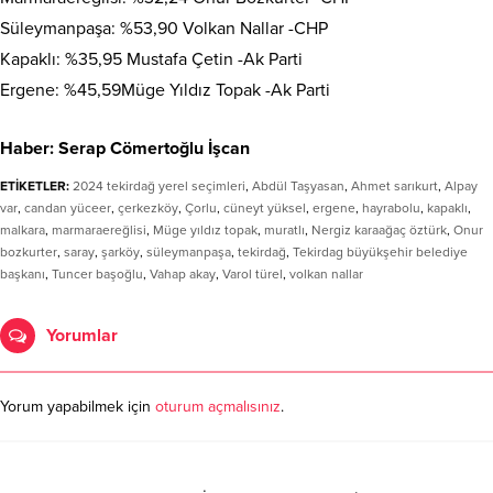
Süleymanpaşa: %53,90 Volkan Nallar -CHP
Kapaklı: %35,95 Mustafa Çetin -Ak Parti
Ergene: %45,59Müge Yıldız Topak -Ak Parti
Haber: Serap Cömertoğlu İşcan
ETİKETLER:
2024 tekirdağ yerel seçimleri
,
Abdül Taşyasan
,
Ahmet sarıkurt
,
Alpay
var
,
candan yüceer
,
çerkezköy
,
Çorlu
,
cüneyt yüksel
,
ergene
,
hayrabolu
,
kapaklı
,
malkara
,
marmaraereğlisi
,
Müge yıldız topak
,
muratlı
,
Nergiz karaağaç öztürk
,
Onur
bozkurter
,
saray
,
şarköy
,
süleymanpaşa
,
tekirdağ
,
Tekirdag büyükşehir belediye
başkanı
,
Tuncer başoğlu
,
Vahap akay
,
Varol türel
,
volkan nallar
Yorumlar
Yorum yapabilmek için
oturum açmalısınız
.