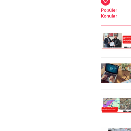
çıkarmayı planladığı projeye ilişkin
(BAL) çıkartan Mustafa Ülkü ile
Popüler
ÇED raporu halkın görüşüne
anlaştı. Teknik Direktör Mustafa
Konular
açıldı.Çok sayıda vatandaş ve çevre
Ülkü için Tekirdağspor tesislerinde
gönüllüleri, projenin çevre
imza töreni düzenlendi. İmza
planlarına aykırı olduğuna, olası bir
töreninde konuşan Teknik Direktör
deprem veya kazada 50 kilometre
Mustafa Ülkü, Tekirdağspor
çapındaki bir alanın
camiasını yakından tanıdığını ifade
etkilenebileceğine dikkat çekerek,
ederek, şunları kaydetti;
deniz ekosistemi, halk sağlığı ve
“Tekirdağspor’da daha...
yerleşim alanları...