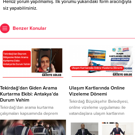
Henüz yorum yapılmamış. İlk yorumu yukarıdaki form aracılığıyla
siz yapabilirsiniz.
Benzer Konular
Tekirdağ’dan Giden Arama
Ulaşım Kartlarında Online
Kurtarma Ekibi: Antakya’da
Vizeleme Dönemi
Durum Vahim
Tekirdağ Büyükşehir Belediyesi,
Tekirdağ’dan arama kurtarma
online vizeleme uygulaması ile
çalışmaları kapsamında deprem
vatandaşlara ulaşım kartlarının
bölgesine giden Hasan Bayram ile
yenilenmesi için önemli bir kolaylık
canlı bağlantı gerçekleştiren
sağlıyor.Online kart vizeleme
Tekirdağ Büyükşehir Belediye
sistemi ile vatandaşlarımız kart