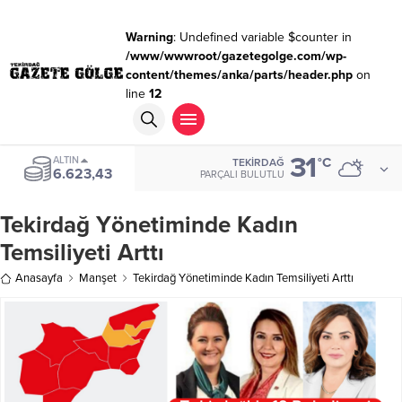
Warning
: Undefined variable $counter in
/www/wwwroot/gazetegolge.com/wp-
content/themes/anka/parts/header.php
on
line
12
31
ALTIN
°C
TEKIRDAĞ
6.623,43
PARÇALI BULUTLU
Tekirdağ Yönetiminde Kadın
Temsiliyeti Arttı
Anasayfa
Manşet
Tekirdağ Yönetiminde Kadın Temsiliyeti Arttı