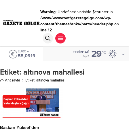
Warning
: Undefined variable $counter in
/www/wwwroot/gazetegolge.com/wp-
content/themes/anka/parts/header.php
on
line
12
29
EURO
°C
TEKIRDAĞ
55,0919
AÇIK
Etiket:
altınova mahallesi
Anasayfa
Etiket: altınova mahallesi
Başkan Yüksel’den