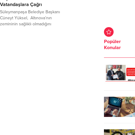
Vatandaşlara Çağrı
Süleymanpaşa Belediye Başkanı
Cüneyt Yüksel, Altınova’nın
zemininin sağlıklı olmadığını
belirterek, vatandaşların deprem
risk analizini yaptırmasına yönelik
Popüler
çağrıda bulundu. Belediyenin, 20
Konular
bin binaya hızlı şekilde bakabilme
şansının olmadığını söyleyen
Yüksel, bakanlık onaylı firmalardan
destek alınması gerektiğini kaydetti.
Altınova Mahallesi Kapalı Pazar Yeri
açılış töreni ve iftar
organizasyonunda konuşan
Yüksel, yapılan çalışmalara...