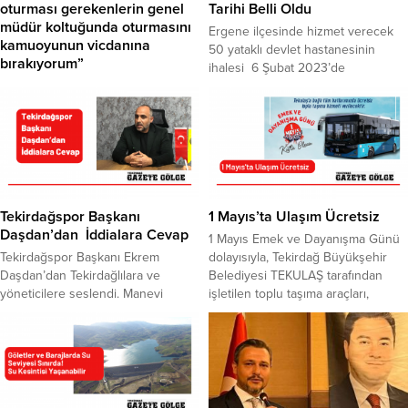
oturması gerekenlerin genel
Tarihi Belli Oldu
müdür koltuğunda oturmasını
Ergene ilçesinde hizmet verecek
kamuoyunun vicdanına
50 yataklı devlet hastanesinin
bırakıyorum”
ihalesi 6 Şubat 2023’de
CHP Tekirdağ Milletvekili Nurten
gerçekleşecek. Konuyla ilgili
Yontar, 2018 yılında Çorlu’da
açıklamada bulunan AK Parti
meydana gelen ve 7’si çocuk 25
Milletvekili Mustafa Yel, AK Parti
kişinin hayatını kaybettiği, 349
MKYK toplantısında Sağlık Bakanı
kişinin de yaralandığı tren kazasına
Fahrettin Koca ile görüşmeleri
ilişkin, sanık koltuğunda oturması
neticesinde ihale tarihinin
gerekenlerin genel müdür
müjdesini aldığını söyledi. “İlimize
koltuğunda oturmasını
ve Ergene ilçemize hayırlı uğurlu
Tekirdağspor Başkanı
1 Mayıs’ta Ulaşım Ücretsiz
kamuoyunun vicdanına bıraktığını
olsun” diyen Yel, “İhalesi yapılacak
Daşdan’dan İddialara Cevap
1 Mayıs Emek ve Dayanışma Günü
söyledi. Ükeyi yasa boğan bu elim
Ergene...
Tekirdağspor Başkanı Ekrem
dolayısıyla, Tekirdağ Büyükşehir
kazadan hemen sonra yetkililerin
Daşdan’dan Tekirdağlılara ve
Belediyesi TEKULAŞ tarafından
kazanın sebebini aşırı yağışa
yöneticilere seslendi. Manevi
işletilen toplu taşıma araçları,
bağlayarak neredeyse bir doğal
destek talebinde bulunan Daşdan,
faaliyet gösterdiği tüm
afet...
“Doğru ve yanlışları biliyoruz.
güzergahlarda halkımıza ücretsiz
Sezon sonuna kadar mücadelemizi
olarak toplu taşıma hizmeti
verip, ligde Tekirdağspor’u
verecek.Emeğin ve emekçinin her
tutacağız. Gelecek yılın
zaman yanında olan Tekirdağ
planlamalarını yapıyoruz.
Büyükşehir Belediyesi, 1 Mayıs