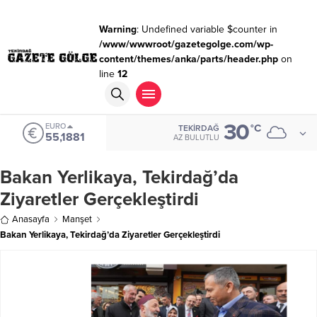
Warning
: Undefined variable $counter in
/www/wwwroot/gazetegolge.com/wp-
content/themes/anka/parts/header.php
on
line
12
30
EURO
°C
TEKIRDAĞ
55,1881
AZ BULUTLU
Bakan Yerlikaya, Tekirdağ’da
Ziyaretler Gerçekleştirdi
Anasayfa
Manşet
Bakan Yerlikaya, Tekirdağ’da Ziyaretler Gerçekleştirdi