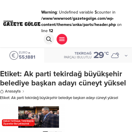
Warning
: Undefined variable $counter in
/www/wwwroot/gazetegolge.com/wp-
content/themes/anka/parts/header.php
on
line
12
29
EURO
°C
TEKIRDAĞ
55,1881
PARÇALI BULUTLU
Etiket:
Ak parti tekirdağ büyükşehir
belediye başkan adayı cüneyt yüksel
Anasayfa
Etiket: Ak parti tekirdağ büyükşehir belediye başkan adayı cüneyt yüksel