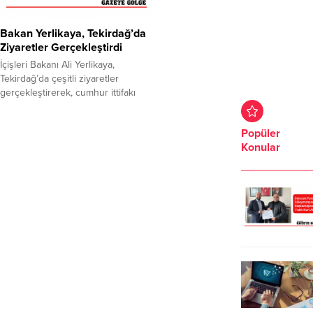
Bakan Yerlikaya, Tekirdağ’da
Ziyaretler Gerçekleştirdi
İçişleri Bakanı Ali Yerlikaya,
Tekirdağ’da çeşitli ziyaretler
gerçekleştirerek, cumhur ittifakı
belediye başkan adaylarıyla bir
araya geldi. Valilik ziyareti ile
Popüler
Tekirdağ programına başlayan
Konular
Bakan Yerlikaya, Vali Recep
Soytürk, AK Parti Tekirdağ
milletvekilleri Çiğdem Koncagül,
Gökhan Diktaş ile protokol üyeleri
tarafından karşılandı. Vali
Soytürk’ten ildeki çalışmalar
hakkında bilgi alan Yerlikaya,
programına AK...