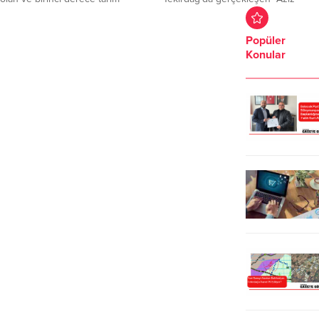
topraklarına sahip Tekirdağ’da yeni
Milletim Sıra Sende” mitinginde
sanayi alanlarının belirlenmesi ve
cumhur ittifakı ve partilileriyle bir
Popüler
organize sanayi bölgelerinin
araya geldi. Cumhur İttifakı Tekirdağ
Konular
kurulması planlanıyor. Trakya
Milletvekilleri Mustafa Yel, Çiğdem
bölgesinin Türkiye’de ve dünyada
Koncagül, Tekirdağ ilçelerinden ve
tarımsal verimliliği en yüksek
çevre illerden gelen partililerin yer
alanlardan bir tanesi olduğuna
aldığı mitingte, Bahçeli’nin
dikkat çeken uzmanlar ve STK
hedefinde altılı masa ve Kemal
temsilcileri, tarım alanında stratejik
Kılıçdaroğlu vardı. Süleymanpaşa
önem taşıyan bölgenin, tarım
İlçesi...
dışına...