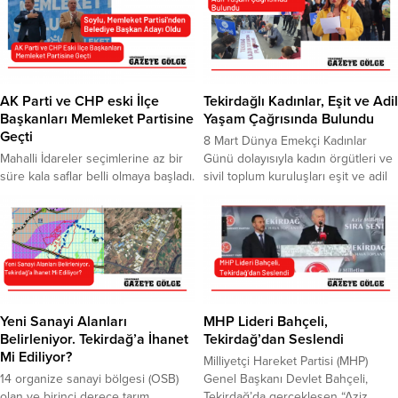
yönündeki ilk uyarı ise CHP
Milletvekili Nurten Yontar’dan geldi.
Tekirdağ’da 5 yıl görev yapan ve
son kararname ile Trabzon’a atanan
Vali Aziz Yıldırım’ın iktidar partisi
mensuplarıyla...
AK Parti ve CHP eski İlçe
Tekirdağlı Kadınlar, Eşit ve Adil
Başkanları Memleket Partisine
Yaşam Çağrısında Bulundu
Geçti
8 Mart Dünya Emekçi Kadınlar
Mahalli İdareler seçimlerine az bir
Günü dolayısıyla kadın örgütleri ve
süre kala saflar belli olmaya başladı.
sivil toplum kuruluşları eşit ve adil
AK Parti eski İlçe Başkanı, 2019
yaşam taleplerini dile getirerek,
Yerel Seçimleri’nde AK Parti
şiddetin sona ermesi çağrısında
Tekirdağ Marmaraereğlisi Belediye
bulundu. Tekirdağ’da ki kadın
Başkan Adayı olan Mithat Soylu,
örgütleri ve sivil toplum kuruluşları
Memleket Parti’sinden belediye
ortak basın açıklaması
başkan adaylığını açıklarken, önceki
düzenleyerek, seslerini duyurdu.
dönem CHP ilçe Başkanı Tolga
Çok sayıda STK ve siyasi partilerin
Çalışkan da Memleket Partisi
kadın örgütlerinin yer aldığı basın...
Yeni Sanayi Alanları
MHP Lideri Bahçeli,
saflarına katıldı. Soylu’nun adaylık
Belirleniyor. Tekirdağ’a İhanet
Tekirdağ’dan Seslendi
açıklamasını...
Mi Ediliyor?
Milliyetçi Hareket Partisi (MHP)
14 organize sanayi bölgesi (OSB)
Genel Başkanı Devlet Bahçeli,
olan ve birinci derece tarım
Tekirdağ’da gerçekleşen “Aziz