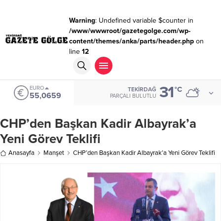
Warning
: Undefined variable $counter in
/www/wwwroot/gazetegolge.com/wp-
content/themes/anka/parts/header.php
on
line
12
31
EURO
°C
TEKIRDAĞ
55,0659
PARÇALI BULUTLU
CHP’den Başkan Kadir Albayrak’a
Yeni Görev Teklifi
Anasayfa
Manşet
CHP’den Başkan Kadir Albayrak’a Yeni Görev Teklifi