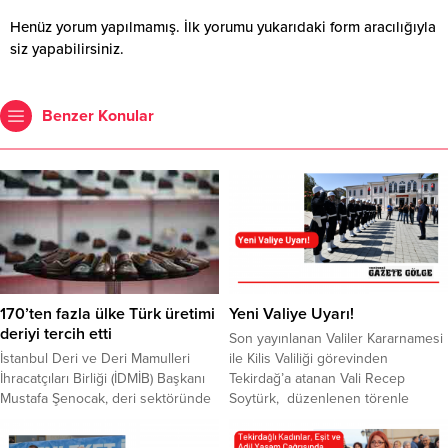
Henüz yorum yapılmamış. İlk yorumu yukarıdaki form aracılığıyla
siz yapabilirsiniz.
Benzer Konular
170’ten fazla ülke Türk üretimi
Yeni Valiye Uyarı!
deriyi tercih etti
Son yayınlanan Valiler Kararnamesi
İstanbul Deri ve Deri Mamulleri
ile Kilis Valiliği görevinden
İhracatçıları Birliği (İDMİB) Başkanı
Tekirdağ’a atanan Vali Recep
Mustafa Şenocak, deri sektöründe
Soytürk, düzenlenen törenle
yaşanan gelişmelere ilişkin soruları
Tekirdağ’da ki görevine başladı. Vali
...
Soytürk’ün eşit mesafede olması