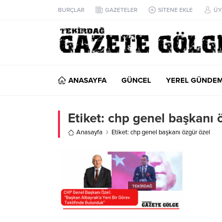
BURÇLAR
GAZETELER
SİTENE EKLE
ÜY
ANASAYFA
GÜNCEL
YEREL GÜNDE
Etiket:
chp genel başkanı 
Anasayfa
Etiket: chp genel başkanı özgür özel