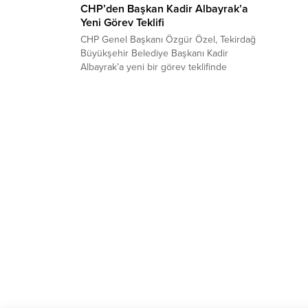
CHP’den Başkan Kadir Albayrak’a
Yeni Görev Teklifi
CHP Genel Başkanı Özgür Özel, Tekirdağ
Büyükşehir Belediye Başkanı Kadir
Albayrak’a yeni bir görev teklifinde
bulunduklarını kaydetti. CHP Tekirdağ
Büyükşehir Belediye Başkan adayı
Candan Yüceer’in proje tanıtım
toplantısına katılan Özgür Özel, iki
dönem Büyükşehir Belediye Başkanlığı
yapan Kadir Albayrak’ın başarılı işlere
imza attığını ve kendisiyle gurur
duyduklarını belirtti. Genel Başkan...