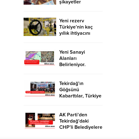
şikayetler
de katlandı
Yeni rezerv
Türkiye’nin kaç
yıllık ihtiyacını
karşılayacak?
Yeni Sanayi
Alanları
Belirleniyor.
Tekirdağ’a İhanet
Mi Ediliyor?
Tekirdağ’ın
Göğsünü
Kabarttılar, Türkiye
Üçüncüsü Oldular
AK Parti’den
Tekirdağ’daki
CHP’li Belediyelere
Eleştiri