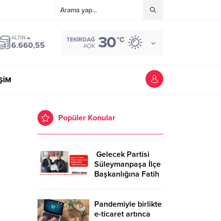
30
ALTIN
°C
TEKIRDAĞ
6.660,55
AÇIK
İŞİM
Popüler Konular
Gelecek Partisi
Süleymanpaşa İlçe
Başkanlığına Fatih
Kurt Atandı
Pandemiyle birlikte
e-ticaret artınca