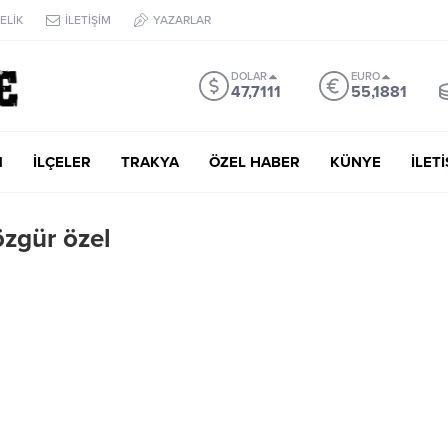
ELİK
İLETİŞİM
YAZARLAR
DOLAR
EURO
47,7111
55,1881
M
İLÇELER
TRAKYA
ÖZEL HABER
KÜNYE
İLET
özgür özel