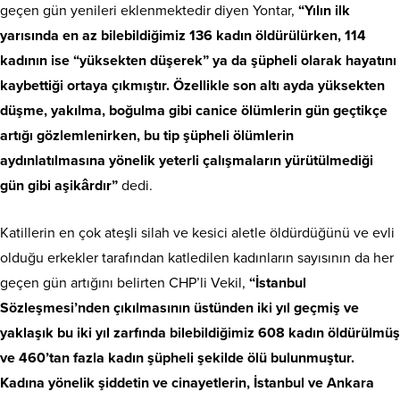
geçen gün yenileri eklenmektedir diyen Yontar,
“Yılın ilk
yarısında en az bilebildiğimiz 136 kadın öldürülürken, 114
kadının ise “yüksekten düşerek” ya da şüpheli olarak hayatını
kaybettiği ortaya çıkmıştır. Özellikle son altı ayda yüksekten
düşme, yakılma, boğulma gibi canice ölümlerin gün geçtikçe
artığı gözlemlenirken, bu tip şüpheli ölümlerin
aydınlatılmasına yönelik yeterli çalışmaların yürütülmediği
gün gibi aşikârdır”
dedi.
Katillerin en çok ateşli silah ve kesici aletle öldürdüğünü ve evli
olduğu erkekler tarafından katledilen kadınların sayısının da her
geçen gün artığını belirten CHP’li Vekil,
“İstanbul
Sözleşmesi’nden çıkılmasının üstünden iki yıl geçmiş ve
yaklaşık bu iki yıl zarfında bilebildiğimiz 608 kadın öldürülmüş
ve 460’tan fazla kadın şüpheli şekilde ölü bulunmuştur.
Kadına yönelik şiddetin ve cinayetlerin, İstanbul ve Ankara