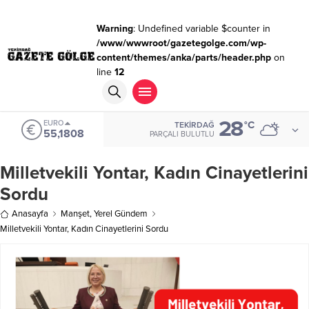
Warning
: Undefined variable $counter in
/www/wwwroot/gazetegolge.com/wp-
content/themes/anka/parts/header.php
on
line
12
28
EURO
°C
TEKIRDAĞ
55,1808
PARÇALI BULUTLU
Milletvekili Yontar, Kadın Cinayetlerini
Sordu
Anasayfa
Manşet
,
Yerel Gündem
Milletvekili Yontar, Kadın Cinayetlerini Sordu