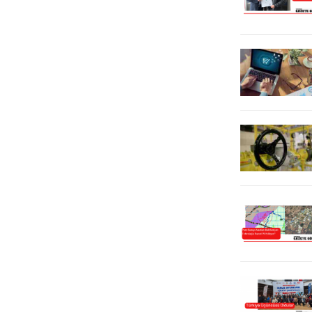
Güran’ın kaybolduğu ilk günden
mahallelerinde başıboş dolaşan
itibaren “Narin nerede?” diye
atların zaman zaman çevre yoluna...
sorduklarını...