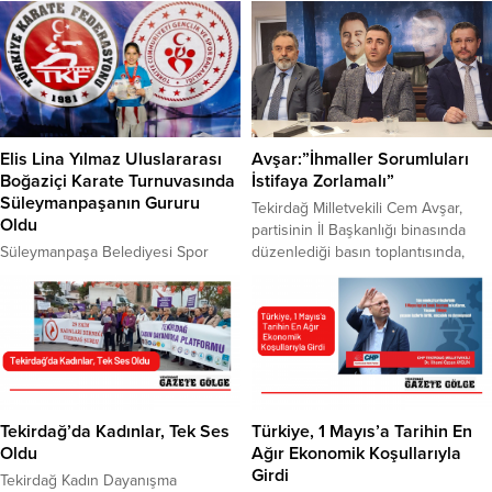
Elis Lina Yılmaz Uluslararası
Avşar:”İhmaller Sorumluları
Boğaziçi Karate Turnuvasında
İstifaya Zorlamalı”
Süleymanpaşanın Gururu
Tekirdağ Milletvekili Cem Avşar,
Oldu
partisinin İl Başkanlığı binasında
Süleymanpaşa Belediyesi Spor
düzenlediği basın toplantısında,
Kulübü Sporcusu Elis Lina Yılmaz,
Bolu Kartalkaya’da bir otelde çıkan
Uluslararası Boğaziçi Karate
yangında hayatını kaybedenlerin
Turnuvası’nda 3. olarak bronz
ailelerine başsağlığı, yaralılara ise
madalya aldı. İstanbul Ataköy Spor
acil şifalar dileyerek konuşmasına
Salonu’nda düzenlenen 34.
başladı. Avşar, olayın ihmaller
Uluslararası Boğaziçi Karate
sonucunda meydana geldiğini
Turnuvası, Türkiye ve dünya
belirtti. Yangınla ilgili alınması
genelinden birçok sporcuya ev
gereken önlemlerin yetersiz
Tekirdağ’da Kadınlar, Tek Ses
Türkiye, 1 Mayıs’a Tarihin En
sahipliği yaparken turnuvada
olduğunu vurgulayan Avşar, “Ne bir
Oldu
Ağır Ekonomik Koşullarıyla
Süleymanpaşa Belediyesi Spor
yangın tüpü ne...
Girdi
Tekirdağ Kadın Dayanışma