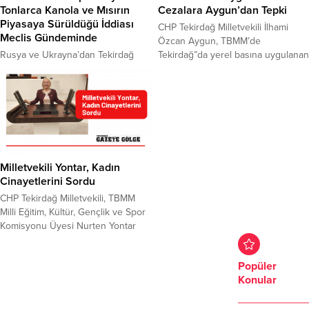
Tonlarca Kanola ve Mısırın
Cezalara Aygun’dan Tepki
Piyasaya Sürüldüğü İddiası
CHP Tekirdağ Milletvekili İlhami
Meclis Gündeminde
Özcan Aygun, TBMM’de
Rusya ve Ukrayna’dan Tekirdağ
Tekirdağ”da yerel basına uygulanan
limanına gelen ve GDO’lu olduğu
cezaları dile getirerek, tepki
iddia edilen 10 gemi kanola ve
gösterdi.Basın İlan Kurumu’nun
mısırın sahte analiz sonuçlarıyla
bazı gazete sahiplerine, “Artık yazılı
piyasaya sürülmesine ilişkin
basının sonuna gelindi, internet
iddialar, Türkiye Büyük Millet
medyası yaygınlaşıyor”
Meclisi gündeminde de yer aldı.
söylemlerine ilişkin iddiaları da
CHP Tekirdağ Milletvekili İlhami
gündeme getiren Aygun, yazılı
Özcan Aygun, skandala ilişkin
basının kapısına kilit vurulmak
Milletvekili Yontar, Kadın
sorumluların bir an evvel bulunması
istendiğine dikkat çekti. TBMM
Cinayetlerini Sordu
çağrısında bulunurken, Deva Partisi
Genel Kurulu’ndaki bir dakikalık
CHP Tekirdağ Milletvekili, TBMM
Genel Başkan...
konuşmasını...
Milli Eğitim, Kültür, Gençlik ve Spor
Komisyonu Üyesi Nurten Yontar
Aile ve Sosyal Hizmetler Bakanı
Mahinur Özdemir Göktaş’a kadın
Popüler
cinayetleri hakkında yazılı soru
Konular
önergesi verdi. Kadınlara yönelik
erkek şiddeti dinmemekte ve
üstüne her geçen gün yenileri