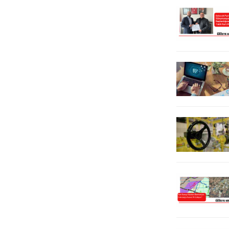
eklenmektedir diyen Yontar, “Yılın
ilk yarısında en az bilebildiğimiz
136...