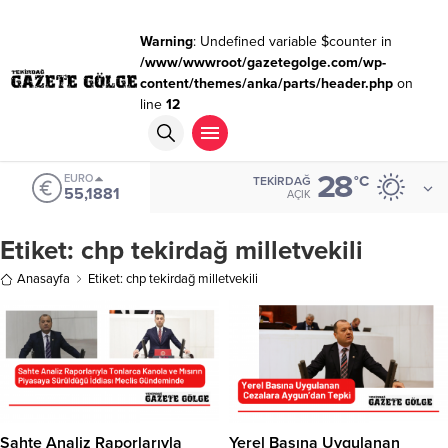
Warning
: Undefined variable $counter in
/www/wwwroot/gazetegolge.com/wp-
content/themes/anka/parts/header.php
on
line
12
28
EURO
°C
TEKIRDAĞ
55,1881
AÇIK
Etiket:
chp tekirdağ milletvekili
Anasayfa
Etiket: chp tekirdağ milletvekili
Sahte Analiz Raporlarıyla
Yerel Basına Uygulanan