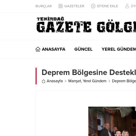
BURÇLAR
GAZETELER
SİTENE EKLE
ÜY
ANASAYFA
GÜNCEL
YEREL GÜNDE
Deprem Bölgesine Destekl
Anasayfa
Manşet
,
Yerel Gündem
Deprem Bölge