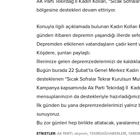
AK Parti Tekirdağ İl Kadın Kolları, “Sıcak Sofr
bölgesine destekleri devam ettiriyor.
Konuyla ilgili açıklamada bulunan Kadın Kolları 
günden itibaren depremin yaşandığı illerde seferb
Depremden etkilenen vatandaşların çadır kent v
Köşdere, şunları paylaştı:
İllerimize gelen depremzedelerimizi de kaldıkla
Bugün burada 22 Şubat’ta Genel Merkez Kadın Kol
desteklenen “Sıcak Sofralar Tekrar Kurulsun Mut
Kampanya kapsamında Ak Parti Tekirdağ İl Kadın K
mensuplarımızın da destekleriyle hazırladığımız
İlk günden bu yana depremzedelerimizi yalnız
sunuyoruz.
Bu zor günleri hep birlikte atlatacak, yaralarımızı
ETİKETLER:
AK PARTİ
,
deprem
,
TEKİRDAĞHABERLERİ
,
YARDI