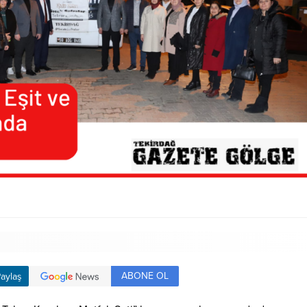
ABONE OL
aylaş