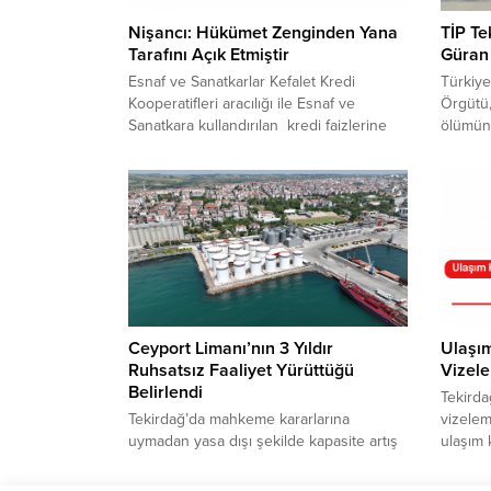
Nişancı: Hükümet Zenginden Yana
TİP Te
Tarafını Açık Etmiştir
Güran 
Esnaf ve Sanatkarlar Kefalet Kredi
Türkiye 
Kooperatifleri aracılığı ile Esnaf ve
Örgütü,
Sanatkara kullandırılan kredi faizlerine
ölümüne
ilişkin artışa tepki gösterenTekirdağ
düzenle
Gelecek Partisi İl Başkanı Recep Nişancı,
Can Yav
“İtibardan tasarruf olmaz diyerek
İstanbu
milletin emanet verdiği devlet hazinesini
sonuçla
çarçur edenler, bugün gözlerini esnafın
ölümüne
cebine dikmesi kabul edilemez” dedi.
getirild
Yanlış ekonomi politikaları uygulandığına
kaybold
dikkat çeken...
nerede?
Ceyport Limanı’nın 3 Yıldır
Ulaşım
Ruhsatsız Faaliyet Yürüttüğü
Vizel
Belirlendi
Tekirda
Tekirdağ’da mahkeme kararlarına
vizelem
uymadan yasa dışı şekilde kapasite artış
ulaşım 
çalışması gerçekleştiren ve hukuka
bir kol
aykırı çalışma yürüten Ceyport
sistemi