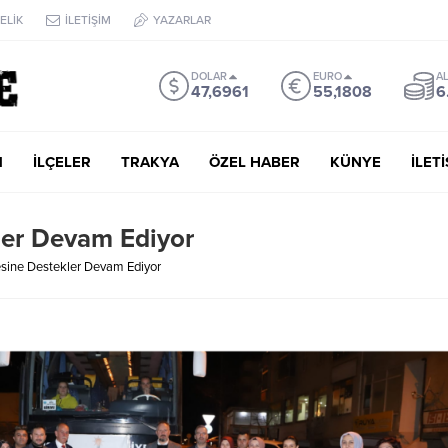
ELİK
İLETİŞİM
YAZARLAR
DOLAR
EURO
AL
47,6961
55,1808
6
M
İLÇELER
TRAKYA
ÖZEL HABER
KÜNYE
İLET
er Devam Ediyor
sine Destekler Devam Ediyor