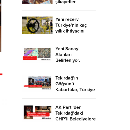
şikayetler
de katlandı
Yeni rezerv
Türkiye’nin kaç
yıllık ihtiyacını
karşılayacak?
Yeni Sanayi
Alanları
Belirleniyor.
Tekirdağ’a İhanet
Mi Ediliyor?
Tekirdağ’ın
Göğsünü
Kabarttılar, Türkiye
Üçüncüsü Oldular
AK Parti’den
Tekirdağ’daki
CHP’li Belediyelere
Eleştiri