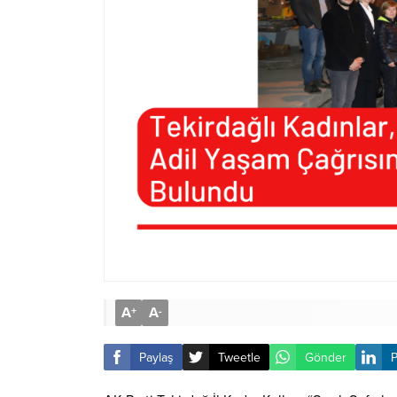
A
A
+
-
Paylaş
Tweetle
Gönder
P