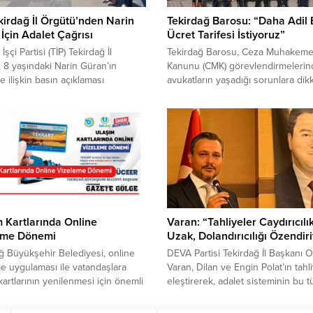
kirdağ İl Örgütü’nden Narin
Tekirdağ Barosu: “Daha Adil 
İçin Adalet Çağrısı
Ücret Tarifesi İstiyoruz”
İşçi Partisi (TİP) Tekirdağ İl
Tekirdağ Barosu, Ceza Muhakeme
 8 yaşındaki Narin Güran’ın
Kanunu (CMK) görevlendirmelerin
 ilişkin basın açıklaması
avukatların yaşadığı sorunlara dikk
di. TİP Tekirdağ İl Sekreteri Kamil
ve daha adil bir ücret tarifesi çağr
aş’ın okuduğu açıklamada,
bulundu. Tekirdağ Barosu Başkanı
l Sözleşmesi’nden çıkılmasının
Egemen Gürcün, Tekirdağ Adliyes
rına dikkat çekilirken, Narin’in
önünde yaptığı basın açıklamasınd
 ilişkin ihmaller ve şüpheler dile
Ceza Muhakemesi Kanunu (CMK)
i. Yavaş, Narin Güran’ın
kapsamında müdafi ve vekillik gör
uğu ilk günden itibaren “Narin
yürüten avukatların sorunlarına di
” diye sorduklarını...
çekti. Gürcün, CMK görevlendirme
daha...
 Kartlarında Online
Varan: “Tahliyeler Caydırıcılı
eme Dönemi
Uzak, Dolandırıcılığı Özendir
ğ Büyükşehir Belediyesi, online
DEVA Partisi Tekirdağ İl Başkanı 
e uygulaması ile vatandaşlara
Varan, Dilan ve Engin Polat’ın tahl
kartlarının yenilenmesi için önemli
eleştirerek, adalet sisteminin bu t
aylık sağlıyor.Online kart vizeleme
davaları kapatma çabasında oldu
 ile vatandaşlarımız kart
vurguladı. DEVA Partisi Tekirdağ İl