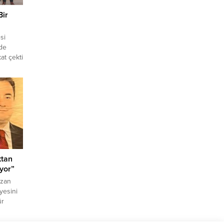
Bir
si
de
at çekti
ısında
 Av.
i
a,
evi
kkat
lerinde
ktan
iyor”
Ozan
iyesini
ür
ğunu