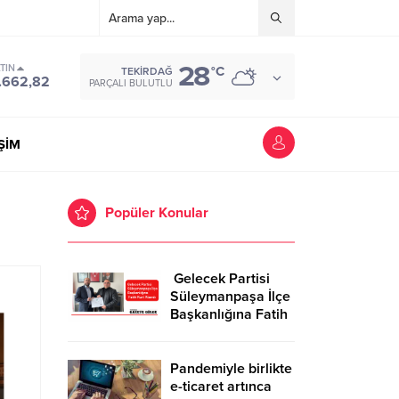
28
TIN
°C
TEKIRDAĞ
.662,82
PARÇALI BULUTLU
İŞİM
Popüler Konular
Gelecek Partisi
Süleymanpaşa İlçe
Başkanlığına Fatih
Kurt Atandı
Pandemiyle birlikte
e-ticaret artınca