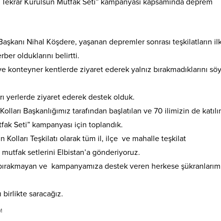
alar Tekrar Kurulsun Mutfak Seti” kampanyası kapsamında deprem
Başkanı Nihal Köşdere, yaşanan depremler sonrası teşkilatların il
er olduklarını belirtti.
e konteyner kentlerde ziyaret ederek yalnız bırakmadıklarını sö
rı yerlerde ziyaret ederek destek olduk.
ları Başkanlığımız tarafından başlatılan ve 70 ilimizin de katılı
fak Seti” kampanyası için toplandık.
olları Teşkilatı olarak tüm il, ilçe ve mahalle teşkilat
 mutfak setlerini Elbistan’a gönderiyoruz.
 bırakmayan ve kampanyamıza destek veren herkese şükranlarım
 birlikte saracağız.
M