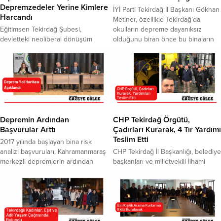
Depremzedeler Yerine Kimlere
İYİ Parti Tekirdağ İl Başkanı Gökhan
Harcandı
Metiner, özellikle Tekirdağ’da
Eğitimsen Tekirdağ Şubesi,
okulların depreme dayanıksız
devletteki neoliberal dönüşüm
olduğunu biran önce bu binaların
politikalarının, kamu hizmetlerinin
yenilenmeleri gerektiğini belirtti.
piyasaya açılmasının,
Hangi okulun yenileneceği, hangi
özelleştirmelerin, devletin bir
okulun yıkılacağı, hangi okulun
Anonim Şirket gibi yönetilmesinin,
sağlam olduğunu bilmediklerini
iktidarın devleti adeta inşaat
kaydeden Metiner, Marmara
şirketlerine teslim etmesinin,
Depremi olmadan yetkilileri göreve
denetimsizliğin, kamuya ve
çağırdı.İYİ Parti İl Başkanı Gökhan
yatırımlara yeterince bütçe
Metiner, Tekirdağ’da depreme
Depremin Ardından
CHP Tekirdağ Örgütü,
ayrılmamasının faturasının, 6 Şubat
dayanıksız okulların durumu ile...
Başvurular Arttı
Çadırları Kurarak, 4 Tır Yardımı
depremi ile vatandaşlara yıkıldığını
Teslim Etti
2017 yılında başlayan bina risk
söyledi. Eğitimsen Tekirdağ Şubesi,
analizi başvuruları, Kahramanmaraş
CHP Tekirdağ İl Başkanlığı, belediye
Kahramanmaraş merkezli 6 Şubat
merkezli depremlerin ardından
başkanları ve milletvekili İlhami
depreminin yıl dönümünde,...
sonra daha çok talep görmeye
Özcan Aygun ile deprem
başladı. Tekirdağ Büyükşehir
bölgesinde ki ihtiyaçların
Belediyesi deprem yol haritası
giderilmesi için Hatay ve
çalışması kapsamında 799.2
Gaziantep’te çalışmalar yürüttü. İl
hektarlık 16 adet barınma alanının
Başkanı Volkan Nallar’ın
belirlendiğini, riskli ilçelerde ki
koordinesinde bölgeye giden