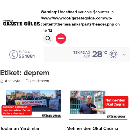
Warning
: Undefined variable $counter in
/www/wwwroot/gazetegolge.com/wp-
content/themes/anka/parts/header.php
on
line
12
28
EURO
°C
TEKIRDAĞ
55,1881
AÇIK
Etiket:
deprem
Anasayfa
Etiket: deprem
Toplanan Yardımlar,
Metiner’den Okul Çağrısı