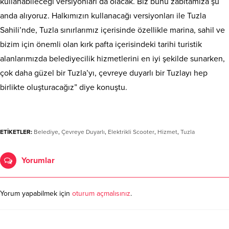
kullanabileceği versiyonları da olacak. Biz bunu zabıtamıza şu
anda alıyoruz. Halkımızın kullanacağı versiyonları ile Tuzla
Sahili’nde, Tuzla sınırlarımız içerisinde özellikle marina, sahil ve
bizim için önemli olan kırk pafta içerisindeki tarihi turistik
alanlarımızda belediyecilik hizmetlerini en iyi şekilde sunarken,
çok daha güzel bir Tuzla’yı, çevreye duyarlı bir Tuzlayı hep
birlikte oluşturacağız” diye konuştu.
ETİKETLER:
Belediye
,
Çevreye Duyarlı
,
Elektrikli Scooter
,
Hizmet
,
Tuzla
Yorumlar
Yorum yapabilmek için
oturum açmalısınız
.