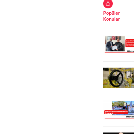
seslendirildiği Tangodan Valse
Bütçeyi az bulan AK Parti Grup
temalı konser, unutulmaz bir
Başkanvekili Sezayi Çetin’e yanıt
Popüler
geceye imza attı. TANGO VE VALS
Volkan Nallar’dan geldi. Nallar,
Konular
FORMUNDAKİ SEVİLEN ESERLER
“Melek Mosso’yu getireyim, 16
İCRA EDİLDİ Şef Salih Demirci
milyon yapalım” dedi. Bunun
yönetimindeki Nazende Türk
üzerine Çetin, “Getir, şanına yakışır”
Müziği Topluluğu, Süleymanpaşa
ifadelerini kullandı. Süleymanpaşa
Belediyesinin ev sahipliğinde
Belediye Meclisi, Tekirdağ
düzenlenen Tangodan Valse temalı
Büyükşehir Belediyesi Meclis
konserde izleyicilere Türk Sanat
Salonu’nda toplandı.Toplantıda
Müziği’nin tango ve...
gündem...