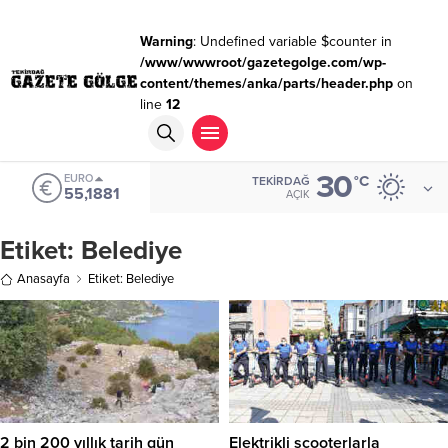
Warning
: Undefined variable $counter in
/www/wwwroot/gazetegolge.com/wp-
content/themes/anka/parts/header.php
on
line
12
30
EURO
°C
TEKIRDAĞ
55,1881
AÇIK
Etiket:
Belediye
Anasayfa
Etiket: Belediye
2 bin 200 yıllık tarih gün
Elektrikli scooterlarla