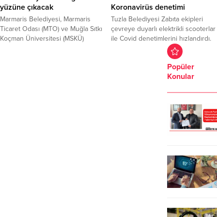
yüzüne çıkacak
Koronavirüs denetimi
Marmaris Belediyesi, Marmaris
Tuzla Belediyesi Zabıta ekipleri
Ticaret Odası (MTO) ve Muğla Sıtkı
çevreye duyarlı elektrikli scooterlar
Koçman Üniversitesi (MSKÜ)
ile Covid denetimlerini hızlandırdı.
Arkeoloji Bölümü iş birliğinde
Elektrikli scooter kullanarak
yüzey araştırma çalışmasına
Koronavirüs denetimlerine katılan
Popüler
başlanan Amos Antik Kenti’nde
Tuzla Belediye Başkanı Dr. Şadi
Konular
daha önce keşfedilen mezar
Yazıcı, “Hem alternatif enerji
yerinin kurtarma kazısı da
kaynağı kullanıp hem de daha hızlı
yapılacak. Geçtiğimiz yıl MTO
ve mobilize bir şekilde belediyecilik
girişimiyle birinci aşaması yapılan
hizmetlerini en iyi şekilde sunmaya
yüzey araştırması, bu yıl Marmaris
çalışacağız” dedi. Tuzla’da
Belediyesi’nin de desteğiyle ikinci
vatandaşlara daha kolay ve...
aşamaya geçti....