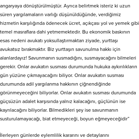
angaryaya dönüştürülmüştür. Ayrıca belirtmek isteriz ki uzun
süren yargılamaların varlığı düşünüldüğünde, verdiğimiz
hizmetin karşılığında ödenecek ücret, açıkçası yol ve yemek gibi
temel masraflara dahi yetmemektedir. Bu ekonomik baskının
esas nedeni avukatı yoksullaştırmaktan ziyade, yurttaşı
avukatsız bırakmaktır. Biz yurttaşın savunulma hakkı için
alanlardayız! Savunmanın susmadığını, susmayacağını bilmeleri
gerekir. Onlar avukatın susması durumunda hukuka aykırılıkların
gün yüzüne çıkmayacağını biliyor. Onlar avukatın susması
durumunda adil yargılanma hakkının çiğnendiğinde
görünmeyeceğini biliyorlar. Onlar avukatın susması durumunda
güçsüzün adalet karşısında yalnız kalacağını, güçlünün ise
kayrılacağını biliyorlar. Bilmedikleri şey ise savunmanın
susturulamayacağı, biat etmeyeceği, boyun eğmeyeceğidir”
İlerleyen günlerde eylemlilik kararını ve detaylarını