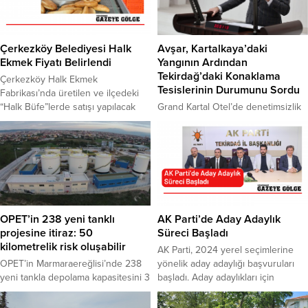
Çerkezköy Belediyesi Halk
Avşar, Kartalkaya’daki
Ekmek Fiyatı Belirlendi
Yangının Ardından
Tekirdağ’daki Konaklama
Çerkezköy Halk Ekmek
Tesislerinin Durumunu Sordu
Fabrikası’nda üretilen ve ilçedeki
“Halk Büfe”lerde satışı yapılacak
Grand Kartal Otel’de denetimsizlik
olan 220 gram ekmeğin 3 TL’den
ve ihmal yüzünden göz göre göre
satılması kararlaştırıldı. Halk pide de
yaşanan faciaya dikkat çeken DEVA
yeni hafta itibariyle satışa
Partili Avşar; “Tekirdağ’daki turizm
sunulacak. Pidenin fiyatı da
ve konaklama tesislerinde gerekli
önümüzdeki günlerde açıklanacak.
denetimler yapılıyor mu?” DEVA
Çerkezköy Belediyesi’nin iştirak
Partisi Genel Başkan Yardımcısı ve
şirketi olan Çerkezköy Belediyesi
Tekirdağ Milletvekili Cem Avşar,
Gıda, Sanayi ve Halk Ekmek A.Ş.’nin
Tekirdağ’daki turizm ve konaklama
OPET’in 238 yeni tanklı
AK Parti’de Aday Adaylık
kaba inşaatı tamamen biten...
tesislerinin afetlere karşı dirençlilik
projesine itiraz: 50
Süreci Başladı
durumunu Meclis gündemine
kilometrelik risk oluşabilir
AK Parti, 2024 yerel seçimlerine
taşıdı. Avşar, Kültür...
OPET’in Marmaraereğlisi’nde 238
yönelik aday adaylığı başvuruları
yeni tankla depolama kapasitesini 3
başladı. Aday adaylıkları için
milyon metreküpün üzerine
belirlenen bağışlar ise Gazze’de
çıkarmayı planladığı projeye ilişkin
insani ihtiyaçların karşılanması için