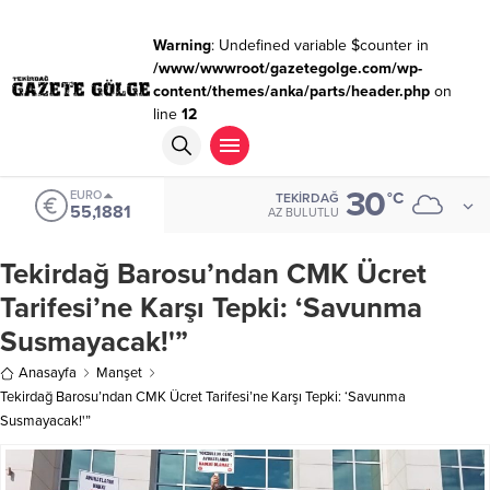
Warning
: Undefined variable $counter in
/www/wwwroot/gazetegolge.com/wp-
content/themes/anka/parts/header.php
on
line
12
30
EURO
°C
TEKIRDAĞ
55,1881
AZ BULUTLU
Tekirdağ Barosu’ndan CMK Ücret
Tarifesi’ne Karşı Tepki: ‘Savunma
Susmayacak!'”
Anasayfa
Manşet
Tekirdağ Barosu’ndan CMK Ücret Tarifesi’ne Karşı Tepki: ‘Savunma
Susmayacak!'”