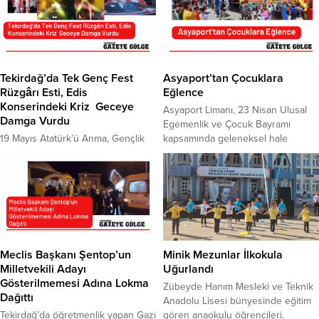
Tekirdağ’da Tek Genç Fest
Asyaport’tan Çocuklara
Rüzgârı Esti, Edis
Eğlence
Konserindeki Kriz Geceye
Asyaport Limanı, 23 Nisan Ulusal
Damga Vurdu
Egemenlik ve Çocuk Bayramı
19 Mayıs Atatürk’ü Anma, Gençlik
kapsamında geleneksel hale
ve Spor Bayramı kapsamında
getirdiği 23 Nisan etkinliklerinin bu
Tekirdağ Büyükşehir Belediyesi
yıl yedincisini gerçekleştirdi.
tarafından organize edilen ve iki
Dünyanın sayılı limanları arasında
gün sürecek olan Tek Genç Fest’in
gösterilen Asyaport Limanı,
ilk günü birbirinden hareketli
çalışanların çocukları ve bölgedeki
etkinliklere sahne oldu. Gece
çocukların eğlenip, aktiviteler
düzenlenen Edis konserinde sokak
gerçekleştirdiği etkinlik düzenledi.
lambalarının kapatılmaması ise krize
Liman sahasına kurulan oyun
Meclis Başkanı Şentop’un
Minik Mezunlar İlkokula
neden oldu. Pop sanatçısı Edis,
alanlarında çocuklar doyasıya
Milletvekili Adayı
Uğurlandı
sahneye geç çıkarken, elektriklerin
eğlendi. Eğlence sonrası ise köfte
Gösterilmemesi Adına Lokma
Zübeyde Hanım Mesleki ve Teknik
kapatılmamasına ilişkin...
ekmek,...
Dağıttı
Anadolu Lisesi bünyesinde eğitim
Tekirdağ’da öğretmenlik yapan Gazi
gören anaokulu öğrencileri,