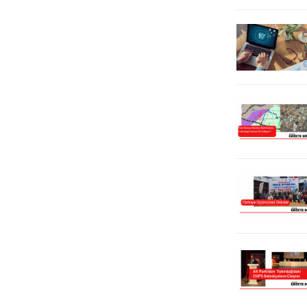
arınmış gerçek anlamda
ve çimento hammaddesi transferi
Demokratik Parlamenter Sistemi
sırasında ÇED raporunda...
mutlaka...