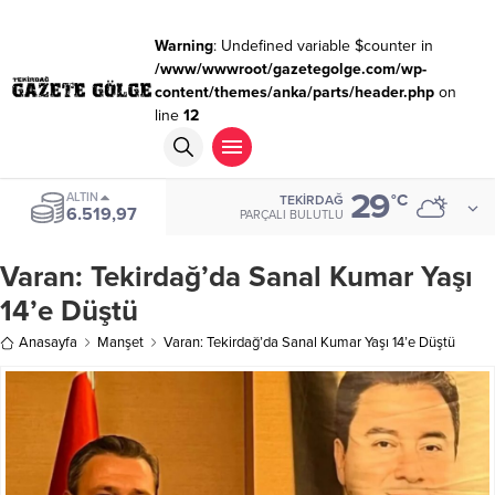
Warning
: Undefined variable $counter in
/www/wwwroot/gazetegolge.com/wp-
content/themes/anka/parts/header.php
on
line
12
29
ALTIN
°C
TEKIRDAĞ
6.519,97
PARÇALI BULUTLU
Varan: Tekirdağ’da Sanal Kumar Yaşı
14’e Düştü
Anasayfa
Manşet
Varan: Tekirdağ’da Sanal Kumar Yaşı 14’e Düştü