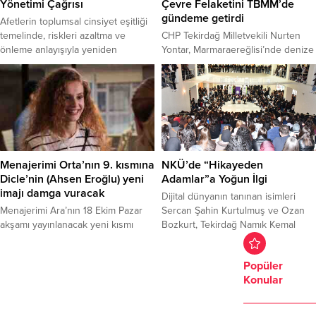
alana kadar yürüyecek. ŞENLİK
yarışmaya start verildi. Tekirdağ’da
Yönetimi Çağrısı
Çevre Felaketini TBMM’de
ATEŞİ COŞKUYU DORUĞA
bulunan ve görev yapan
gündeme getirdi
Afetlerin toplumsal cinsiyet eşitliği
ÇIKARACAK Yürüyüş sonrası
gazetecilerin emeklerinin
temelinde, riskleri azaltma ve
CHP Tekirdağ Milletvekili Nurten
saatler 18.00’i...
ödüllendirildiği yarışma ile mesleğin
önleme anlayışıyla yeniden
Yontar, Marmaraereğlisi’nde denize
kalitesini...
yapılandırılması amacıyla
sızan 12 bin litre mazotu TBMM’de
düzenlenen Afetler ve Kadın
gündeme getirdi. Yonar, konuya
Politikaları Kurultayı, gerçekleştirildi.
ilişkin şunları kaydetti: Tekirdağ’ın
“Mor, yeşil, kamucu politikalar”
Marmaraereğlisi ilçesinde 1 Haziran
şiarıyla 28 Şubat–1 Mart tarihlerinde
günü yakıt yükleme sırasında bir
Feshane’de düzenlenen kurultaya
tankerden denize 12 bin litre mazot
sivil toplum kuruluşları, meslek
sızmıştır. Sahil Güvenlik Komutanlığı
odaları, siyasi parti temsilcileri,
ve Tekirdağ Liman Başkanlığı
Menajerimi Orta’nın 9. kısmına
NKÜ’de “Hikayeden
yerel yöneticiler, akademisyenler
ekipleri tarafından çevre felaketine
Dicle’nin (Ahsen Eroğlu) yeni
Adamlar”a Yoğun İlgi ​
ve hak savunucuları katıldı.
neden olan...
imajı damga vuracak
Dijital dünyanın tanınan isimleri
Tekirdağ’dan ise 29...
Menajerimi Ara’nın 18 Ekim Pazar
Sercan Şahin Kurtulmuş ve Ozan
akşamı yayınlanacak yeni kısmı
Bozkurt, Tekirdağ Namık Kemal
yeniden güçlü konuk oyuncu
Üniversitesi’nde öğrencilerle
takımıyla izleyenlere dolu dolu ve
buluştu. Üniversitenin ev
Popüler
keyifli bir ...
sahipliğinde düzenlenen söyleşiye
Konular
yüzlerce öğrenci katıldı. Salonun
kapasitesinin dolması nedeniyle
bazı katılımcılar programı ayakta ve