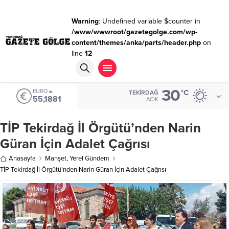
Warning
: Undefined variable $counter in
/www/wwwroot/gazetegolge.com/wp-
content/themes/anka/parts/header.php
on
line
12
30
EURO
°C
TEKIRDAĞ
55,1881
AÇIK
TİP Tekirdağ İl Örgütü’nden Narin
Güran İçin Adalet Çağrısı
Anasayfa
Manşet
,
Yerel Gündem
TİP Tekirdağ İl Örgütü’nden Narin Güran İçin Adalet Çağrısı