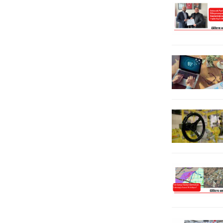
koridorlardan takip etti. Kurumsal
İletişim Koordinatörlüğü, Sosyoloji
Topluluğu ve Sağlık Kültür Spor
Daire Başkanlığı iş birliğiyle
gerçekleştirilen...