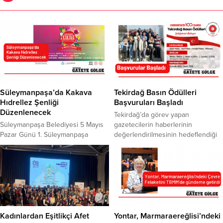
Süleymanpaşa’da Kakava
Tekirdağ Basın Ödülleri
Hıdrellez Şenliği
Başvuruları Başladı
Düzenlenecek
Tekirdağ’da görev yapan
Süleymanpaşa Belediyesi 5 Mayıs
gazetecilerin haberlerinin
Pazar Günü 1. Süleymanpaşa
değerlendirilmesinin hedeflendiği
Kakava Hıdrellez Şenliği’ni
“Tekirdağ Basın Ödülleri”
düzenleyecek. İlk kez
yarışmasına başvurular başladı.
düzenlenecek ve geleneksel hale
Cumhuriyet’in 100. Yılında Tekirdağ
gelmesi hedeflenen şenlik, saat
Basın Ödülleri sahiplerini buluyor.
17.00’de kortej ile başlayacak.
Süleymanpaşa Basın Mensupları
Kortej kapsamında Çinili Fırın
Derneği tarafından Yahya Kemal
önünde buluşacak ekipler
Beyatlı Kültür Merkezi’nde
vatandaşlar ile birlikte sahil dolgu
düzenlenen kahvaltı programı ile
Kadınlardan Eşitlikçi Afet
Yontar, Marmaraereğlisi’ndeki