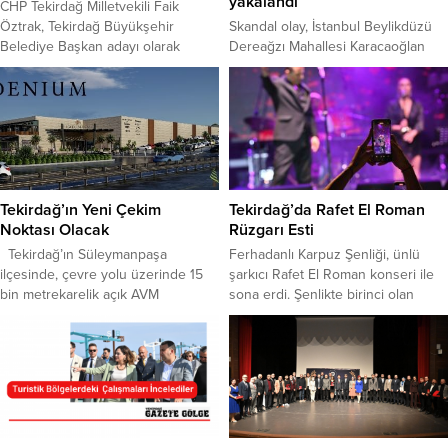
yakalandı
CHP Tekirdağ Milletvekili Faik
Öztrak, Tekirdağ Büyükşehir
Skandal olay, İstanbul Beylikdüzü
Belediye Başkan adayı olarak
Dereağzı Mahallesi Karacaoğlan
Candan Yüceer’in belirlenmesinin
Caddesinde üzerinde meydana
ardından yaşanan tartışmalara
geldi. İddiaya göre, bir bakım
ilişkin değerlendirmede bulundu.
merkezinden başka bakım
Öztrak; “Tekirdağ’da bir ön seçim
merkezine nakledilen 4 kişiden biri
yapılmış olsaydı milletin içine daha
yolda fenalaştı.
fazla sinerdi. Ön seçim yapılmıyor
olması, genel merkezin böyle bir
karar vermiş olması, Cumhuriyet
Tekirdağ’ın Yeni Çekim
Tekirdağ’da Rafet El Roman
Halk Partisi’nin tüm mensuplarının
Noktası Olacak
Rüzgarı Esti
Tekirdağ’da seçimi...
Tekirdağ’ın Süleymanpaşa
Ferhadanlı Karpuz Şenliği, ünlü
ilçesinde, çevre yolu üzerinde 15
şarkıcı Rafet El Roman konseri ile
bin metrekarelik açık AVM
sona erdi. Şenlikte birinci olan
konseptiyle Ladenium AVM’nin
karpuz ise açık arttırmaya çıkarıldı.
inşaatına başlandı. Ladin İnşaat
4 bin 500 TL’den başlayan açık
tarafından hayata geçirilen proje,
arttırma, 75 bin TL ile sonuçlandı.
modern mimarisi ve farklı
Kırsal mahallelerin kalkınmasına
konseptiyle kente prestij
destek olmak, yöresel ürünlerin
kazandıracak. Tekirdağ’ın
tanıtılmasına katkı sağlamak
Süleymanpaşa ilçesinde, AFAD
amacıyla Tekirdağ Süleymanpaşa