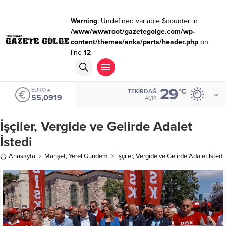
Warning
: Undefined variable $counter in
/www/wwwroot/gazetegolge.com/wp-
content/themes/anka/parts/header.php
on
line
12
29
EURO
°C
TEKIRDAĞ
55,0919
AÇIK
İşçiler, Vergide ve Gelirde Adalet
İstedi
Anasayfa
Manşet
,
Yerel Gündem
İşçiler, Vergide ve Gelirde Adalet İstedi