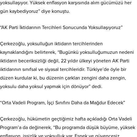
yoksullaşıyor. Yüksek enflasyon karşısında alım gücümüzü her
gün kaybediyoruz” diye konuştu.
“AK Parti İktidarının Tercihleri Sonucunda Yoksullaşıyoruz”
Çerkezoğlu, yoksulluğun iktidarın tercihlerinden
kaynaklandığını belirterek, “Bugünkü yoksulluğumuzun nedeni
iktidarın beceriksizliği değil, 22 yıldır ülkeyi yöneten AK Parti
iktidarının sınıfsal ve siyasal tercihleridir. Türkiye’de öyle bir
düzen kurdular ki, bu düzenin çarkları zengini daha zengin,
yoksulu daha yoksul yapmak için dönüyor” dedi.
“Orta Vadeli Program, İşçi Sınıfını Daha da Mağdur Edecek”
Çerkezoğlu, hükümetin geçtiğimiz hafta açıkladığı Orta Vadeli
Program’a da değinerek, “Bu programda düşük büyüme, yüksek
enflasyon, işsizlik ve yoksulluk var. Esnek ve güvencesiz