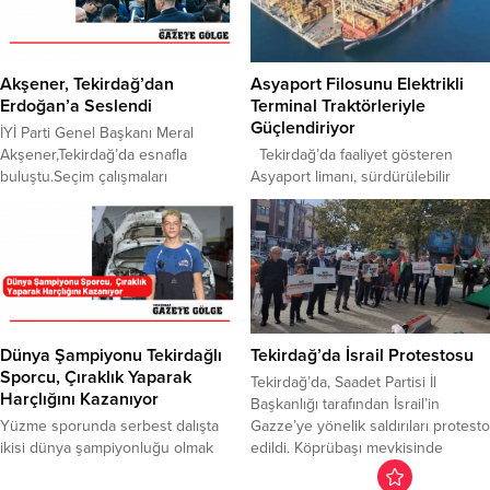
Süleymanpaşa Belediyesi iş
Doğan, Yönetim Kurulu Üyesi Ali
birliğinde düzenlenen 22.
Doğan, MÜSİAD Kadın Başkanı
Geleneksel Yayla Şenlikleri,
Nigar Alemdar Yetkin ve Genç
Karadeniz Mahallesi’nde binlerce
MÜSİAD Başkanı Cihan...
Akşener, Tekirdağ’dan
Asyaport Filosunu Elektrikli
vatandaşın katılımıyla gerçekleşti.
Erdoğan’a Seslendi
Terminal Traktörleriyle
Karadeniz kültürüne özgü müzikler,
Güçlendiriyor
İYİ Parti Genel Başkanı Meral
halk oyunları ve Trabzon ekmeği,
Akşener,Tekirdağ’da esnafla
​Tekirdağ’da faaliyet gösteren
Akçaabat köftesi, Vakfıkebir...
buluştu.Seçim çalışmaları
Asyaport limanı, sürdürülebilir
kapsamında Tekirdağ’ın
limancılık hedefleri doğrultusunda
Marmaraereğlisi, Muratlı ve
10 milyon dolarlık yatırımla filosuna
Hayrabolu ilçelerinde esnaf
100 adet elektrikli terminal traktörü
ziyaretleri gerçekleştiren Akşener,
(eTT) kazandıracağını açıkladı. ​
partisinin belediye başkan
Yapılan açıklamaya göre, yatırım
adaylarına destek istedi. Erdoğan’a
kapsamında ilk dört elektrikli
da seslenen Akşener, emekliler ve
terminal traktörü mart ayından bu
atanamayan öğretmenlerin
yana liman operasyonlarında
Dünya Şampiyonu Tekirdağlı
Tekirdağ’da İsrail Protestosu
durumunu yakından takip ettiklerini
kullanılmaya başlandı. Çin üretimi
Sporcu, Çıraklık Yaparak
Tekirdağ’da, Saadet Partisi İl
belirterek, hükümeti eleştirdi.
Sinotruk HOVA marka araçlar, 220
Harçlığını Kazanıyor
Başkanlığı tarafından İsrail’in
Tekirdağ programına
kW güç...
Yüzme sporunda serbest dalışta
Gazze’ye yönelik saldırıları protesto
Marmaraereğlisi ilçesinden
ikisi dünya şampiyonluğu olmak
edildi. Köprübaşı mevkisinde
başlayan Akşener, esnafı ziyaret
üzere dokuz madalya kazanan milli
toplanan partililer, ellerinde Türk ve
etti....