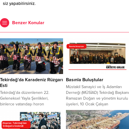
siz yapabilirsiniz.
Benzer Konular
Tekirdağ’da Karadeniz Rüzgarı
Basınla Buluştular
Esti
Müstakil Sanayici ve İş Adamları
Tekirdağ’da düzenlenen 22.
Derneği (MÜSİAD) Tekirdağ Başkanı
Geleneksel Yayla Şenlikleri,
Ramazan Doğan ve yönetim kurulu
binlerce vatandaşı horon
üyeleri, 10 Ocak Çalışan
halkalarında ve Karadeniz
Gazeteciler Günü dolayısıyla basın
ezgilerinde buluşturdu. Tekirdağ
mensuplarıyla bir araya geldi.
Karadeniz İlleri Kültür, Yardımlaşma
Düzenlenen kahvaltı programında,
ve Dayanışma Derneği ile
MÜSİAD Tekirdağ Başkanı Ramazan