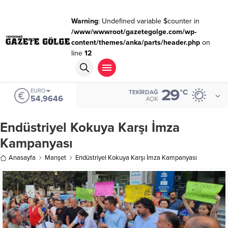
Warning
: Undefined variable $counter in
/www/wwwroot/gazetegolge.com/wp-
content/themes/anka/parts/header.php
on
line
12
29
EURO
°C
TEKIRDAĞ
54,9646
AÇIK
Endüstriyel Kokuya Karşı İmza
Kampanyası
Anasayfa
Manşet
Endüstriyel Kokuya Karşı İmza Kampanyası