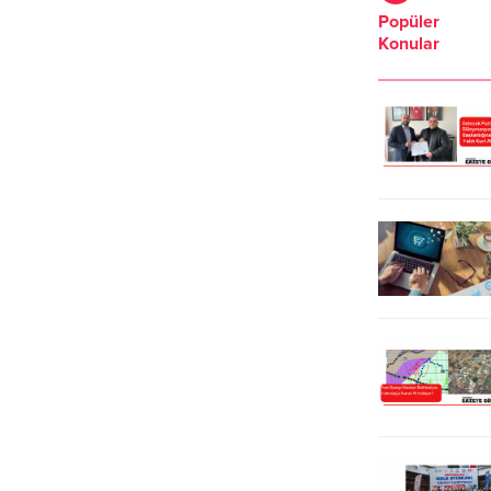
sporcu Hamza Varol (17), yaptığı
Filistin bayrakları taşıyarak İsrail
Popüler
sporun malzemelerinin pahalı
aleyhine sloganlar attı. Saadet
Konular
olması nedeniyle ailesine yük
Partisi İl Başkanı Halil İbrahim Kart,
olmamak için boş zamanlarında
yaptığı basın açıklamasında, İsrail’in
sanayide çıraklık yapıyor.
saldırılarında yaşamını yitiren
Tekirdağ’da Uzun yıllar yüzme
Hamas lideri Yahya Sinvar’ın
branşlarında spor yapan Milli
mücadelesinin ve kararlılığının
Sporcu Hamza Varol, iki yıl önce
herkes için bir...
başladığı serbest dalış branşında...