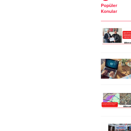
Yücel, millet ittifakı listelerinde
yerinde inceleyen Belediye
Popüler
Tekirdağ’da yaşamayan vekillerin
Başkanı Volkan Nallar, sahilde
Konular
yer almasını sert sözlerle eleştirdi.
biriken yosunların kötü koku
“Tekirdağ artık Ankara’dan dayatma
oluşturması ve denize girişi
vekil istemiyor” diyen Yücel, CHP
engellemesi üzerine vatandaşların
Genel Başkan Yardımcısı ve
taleplerini yerine getirmek için
Tekirdağ Milletvekili Faik Öztrak’ı da
harekete geçtiklerini belirtti. Alkaya
hedef alarak, “Tekirdağ artık vekil
Değirmenaltı yolunun birleştiği
seçtiklerinin kartondan maketlerini
alanda doğru bir yapılanma
değil, asıllarını...
olmadığına değinen Nallar; “Doğru
bir yapılanma yapılamadığı için, bir
mühendis ile...