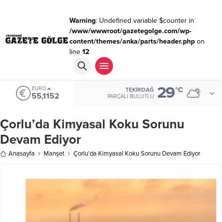
Warning
: Undefined variable $counter in
/www/wwwroot/gazetegolge.com/wp-
content/themes/anka/parts/header.php
on
line
12
29
EURO
°C
TEKIRDAĞ
55,1152
PARÇALI BULUTLU
Çorlu’da Kimyasal Koku Sorunu
Devam Ediyor
Anasayfa
Manşet
Çorlu’da Kimyasal Koku Sorunu Devam Ediyor