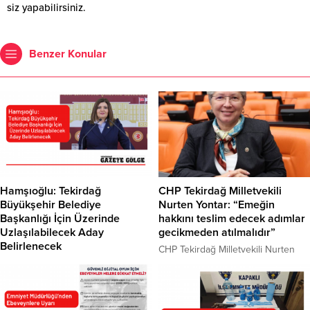
siz yapabilirsiniz.
Benzer Konular
Hamşıoğlu: Tekirdağ
CHP Tekirdağ Milletvekili
Büyükşehir Belediye
Nurten Yontar: “Emeğin
Başkanlığı İçin Üzerinde
hakkını teslim edecek adımlar
Uzlaşılabilecek Aday
gecikmeden atılmalıdır”
Belirlenecek
CHP Tekirdağ Milletvekili Nurten
İttifak olunmadan seçime tek
Yontar, Türkiye Büyük Millet
girilmesi yönündeki eleştirilere
Meclisi’nde yaptığı konuşmada,
yönelik açıklamalarda bulunan İYİ
çalışanların ve emeklilerin yaşadığı
Parti Genel Başkan Yardımcısı ve
ekonomik zorluklara dikkat