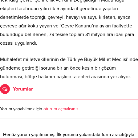
Tekirdağ Çevre, Şehircilik ve İklim Değişikliği İl Müdürlüğü
ekipleri tarafından yılın ilk 5 ayında il genelinde yapılan
denetimlerde toprağı, çevreyi, havayı ve suyu kirleten, ayrıca
çevreye ağır koku yayan ve ‘Çevre Kanunu’na aykırı faaliyette
bulunduğu belirlenen, 79 tesise toplam 31 milyon lira idari para
cezası uygulandı.
Muhalefet milletvekillerinin de Türkiye Büyük Millet Meclisi’inde
gündeme getirdiği soruna bir an önce kesin bir çözüm
bulunması, bölge halkının başlıca talepleri arasında yer alıyor.
Yorumlar
Yorum yapabilmek için
oturum açmalısınız
.
Henüz yorum yapılmamış. İlk yorumu yukarıdaki form aracılığıyla