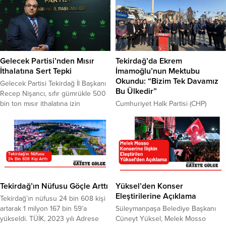
Gelecek Partisi’nden Mısır
Tekirdağ’da Ekrem
İthalatına Sert Tepki
İmamoğlu’nun Mektubu
Okundu: “Bizim Tek Davamız
Gelecek Partisi Tekirdağ İl Başkanı
Bu Ülkedir”
Recep Nişancı, sıfır gümrükle 500
bin ton mısır ithalatına izin
Cumhuriyet Halk Partisi (CHP)
verilmesine sert tepki gösterdi.
Tekirdağ İl Başkanlığı tarafından,
Nişancı, kararla birlikte kazançlı
cumhurbaşkanı adayı olan İstanbul
çıkanın ABD merkezli Cargill ve
Büyükşehir Belediye Başkanı
Bunge şirketleri olduğunu,
Ekrem İmamoğlu’nun Silivri’de
kaybedenin ise Türk çiftçisi
kaleme aldığı mektup kamuoyuyla
olduğunu ifade etti. Resmî
paylaşıldı. Türkiye genelinde
Gazete’de yayımlanan kararla, 14-31
CHP’nin 81 ilinde eş zamanlı olarak
Temmuz tarihleri arasında Cargill ve
okunan mektup, Tekirdağ’da
Tekirdağ’ın Nüfusu Göçle Arttı
Yüksel’den Konser
Bunge firmalarına...
Süleymanpaşa ilçesindeki Hasan
Eleştirilerine Açıklama
Tekirdağ’ın nüfusu 24 bin 608 kişi
Ali Yücel Meydanı’nda düzenlenen
artarak 1 milyon 167 bin 59’a
Süleymanpaşa Belediye Başkanı
etkinlikte vatandaşlara aktarıldı.
yükseldi. TÜİK, 2023 yılı Adrese
Cüneyt Yüksel, Melek Mosso
Etkinliğe CHP Tekirdağ il ve ilçe...