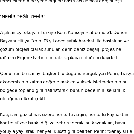
temsilcilerinin de yer aldığı bir basın açıklaması gerçekleşti.
“NEHİR DEĞİL ZEHİR”
Açıklamayı okuyan Türkiye Kent Konseyi Platformu 31. Dönem
Başkanı Hülya Perin, 13 yıl önce şafak harekatı ile başlatılan ve
çözüm projesi olarak sunulan derin deniz deşarjı projesine
rağmen Ergene Nehri’nin hala kapkara olduğunu kaydetti.
Çorlu’nun bir sanayi başkenti olduğunu vurgulayan Perin, Trakya
ekonomisinin katma değer olarak en yüksek işletmelerinin bu
bölgede toplandığını hatırlatarak, bunun bedelinin ise kirlilik
olduğuna dikkat çekti.
Katı, sıvı, gaz olmak üzere her türlü atığın, her türlü kaynaktan
kontrolsüzce bırakıldığı ve zehrin toprak, su kaynakları, hava
yoluyla yayılarak, her yeri kuşattığını belirten Perin; “Sanayisi ile