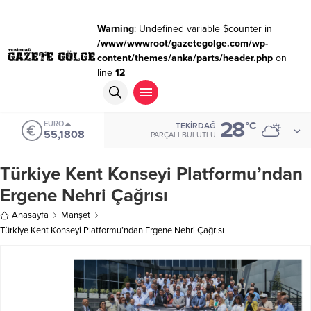
Warning
: Undefined variable $counter in
/www/wwwroot/gazetegolge.com/wp-
content/themes/anka/parts/header.php
on
line
12
28
EURO
°C
TEKIRDAĞ
55,1808
PARÇALI BULUTLU
Türkiye Kent Konseyi Platformu’ndan
Ergene Nehri Çağrısı
Anasayfa
Manşet
Türkiye Kent Konseyi Platformu’ndan Ergene Nehri Çağrısı