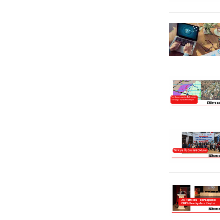
geldi. Süleymanpaşa ilçesinin...
Liman Sertifikası’nı alan ilk
konteyner limanı oldu.Düzenlenen
sertifika töreninde ayrıca, Medlog
Gemicilik’in MED Antalya adlı yeni
konteyner...