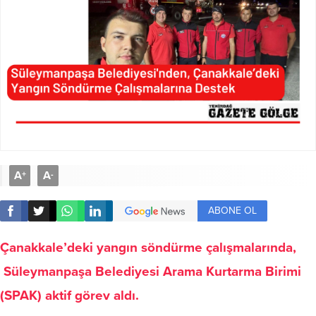
A
A
+
-
ABONE OL
Çanakkale’deki yangın söndürme çalışmalarında,
Süleymanpaşa Belediyesi Arama Kurtarma Birimi
(SPAK) aktif görev aldı.