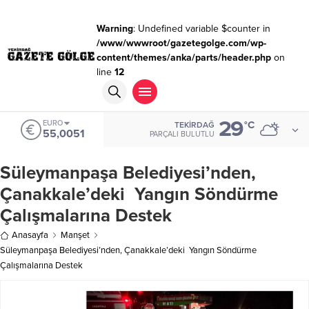
Warning
: Undefined variable $counter in
/www/wwwroot/gazetegolge.com/wp-
content/themes/anka/parts/header.php
on
line
12
29
EURO
°C
TEKIRDAĞ
55,0051
PARÇALI BULUTLU
Süleymanpaşa Belediyesi’nden,
Çanakkale’deki Yangın Söndürme
Çalışmalarına Destek
Anasayfa
Manşet
Süleymanpaşa Belediyesi’nden, Çanakkale’deki Yangın Söndürme
Çalışmalarına Destek