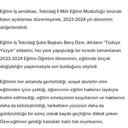
Eğitim İş sendikası, Tekirdağ İl Milli Eğitim Müdürlüğü önünde
basın açıklaması düzenleyerek, 2023-2024 yılı dönemini
değerlendirdi.
Eğitim İş Tekirdağ Şube Başkanı Barış Özer, iktidarın “Türkiye
Yüzyılı” etiketini, her yere yapıştırdığı bir evrede tamamlanan
2023-2024 Eğitim-Öğretim döneminin, eğitimde birçok
değişikliğin yaşanmasıyla son bulduğunu söyledi.
Eğitimin her anlamda geriletildiği, sosyal devletin elini
eğitimden iyice çektiği, öğrencinin eğitim hakkının layıkıyla
teslim edilmediği, eğitim emekçisinin koşullarının ve haklarının
daha da kötüleştirildiği, tarikatların yüzünün daha da
güldürüldüğü bir süreç olarak kayda geçtiğine dikkat çeken
Özer,eğitimin geldiği hastalıklı halin tek reçetesinin,