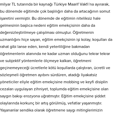
milyar TL tutarında bir kaynağı Türkiye Maarif Vakfı’na ayırarak,
bu dönemde eğitimde çok başlılığın daha da artacağının somut
işaretini vermiştir. Bu dönemde de eğitimin niteliksiz hale
gelmesinin başlıca nedeni eğitim emekçisinin daha da
değersizleştirilmeye çalışılması olmuştur. Öğretmenin
uzmanlığını hiçe sayan, eğitim emekçisinin işi kolay, koşulları da
rahat gibi lanse eden, kendi yeterliliğine bakmadan
öğretmenlerin alanında ne kadar uzman olduğunu tekrar tekrar
ve subjektif yöntemlerle ölçmeye kalkan, öğretmeni
geçinemeyeceği ücretlerle kötü koşullarda çalıştıran, ücretli ve
sözleşmeli öğretmen ayıbını sürdüren, atadığı liyakatsiz
yöneticiler eliyle eğitim emekçisine mobbing ve keyfi disiplin
cezaları uygulayan zihniyet, toplumda eğitim emekçisine olan
saygın bakışı erozyona uğratmıştır. Eğitim emekçisine şiddet
olaylarında korkunç bir artış görülmüş, vefatlar yaşanmıştır.
Yaşananlar sendika olarak öğretmene saygı mitinglerimizin