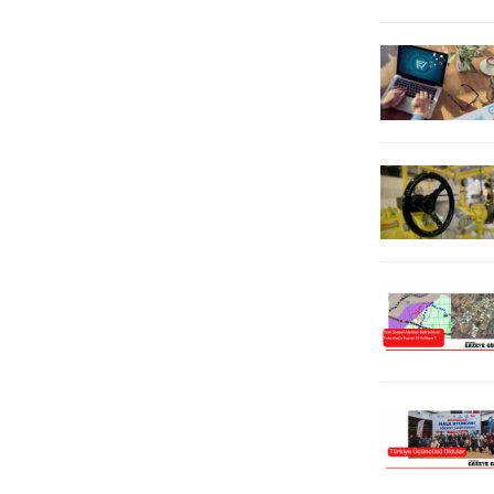
yürütmeyi durdurma kararı bulunan
cinayetin öğretmenleri hedef...
PAKOP ile ilgili imar planını...