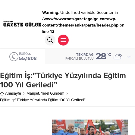
Warning
: Undefined variable $counter in
/www/wwwroot/gazetegolge.com/wp-
content/themes/anka/parts/header.php
on
line
12
28
ALTIN
°C
TEKIRDAĞ
6.662,82
PARÇALI BULUTLU
Eğitim İş:”Türkiye Yüzyılında Eğitim
100 Yıl Geriledi”
Anasayfa
Manşet
,
Yerel Gündem
Eğitim İş:”Türkiye Yüzyılında Eğitim 100 Yıl Geriledi”