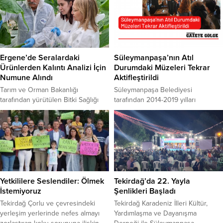
Ergene’de Seralardaki
Süleymanpaşa’nın Atıl
Ürünlerden Kalıntı Analizi İçin
Durumdaki Müzeleri Tekrar
Numune Alındı
Aktifleştirildi
Tarım ve Orman Bakanlığı
Süleymanpaşa Belediyesi
tarafından yürütülen Bitki Sağlığı
tarafından 2014-2019 yılları
Programı kapsamında yer alan
arasında şehrin kültür envanterine
“Entegre ve Kontrollü Ürün
kazandırılan ancak daha sonra atıl
Yönetimi (EKÜY)” çalışmaları
durumda kalan üç müze, yeniden
çerçevesinde Tekirdağ’ın Ergene
aktif şekilde hizmet vermeye
ilçesinde faaliyet gösteren modern
başlıyor. Tekirdağ tarihinin önemli
seralarda inceleme gerçekleştirildi.
anlarını yansıtan Eski Tekirdağ
Program kapsamında sebze ve
Fotoğrafları Müzesi, Vatan Şairi
çiçek üretimi yapan bir tarım
Nazım Hikmet’in yol arkadaşı
Yetkililere Seslendiler: Ölmek
Tekirdağ’da 22. Yayla
işletmesinden hıyar numunesi
İbrahim Balaban’ın eşsiz eserlerine
İstemiyoruz
Şenlikleri Başladı
alınarak kalıntı analizi için
ev sahipliği yapan İbrahim Balaban
Tekirdağ Çorlu ve çevresindeki
Tekirdağ Karadeniz İlleri Kültür,
laboratuvara gönderildi. Tarladan
Resim Müzesi...
yerleşim yerlerinde nefes almayı
Yardımlaşma ve Dayanışma
sofraya...