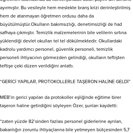
ayırmıştır. Bu vesileyle hem meslekte branş krizi derinleştirilmiş
hem de atanmayan öğretmen ordusu daha da
büyütülmüştür.Okulların bakımsızlığı, denetimsizliği de had
safhaya çıkmıştır. Temizlik malzemelerinin bile velilerin sırtına
yüklendiği devlet okulları tel tel dökülmektedir. Okullardaki
kadrolu yardımcı personel, güvenlik personeli, temizlik
personeli ihtiyacının görmezden gelindiği, okulların teftişten
teftişe çeki düzen verildiğini anlattı.
“GERİCİ YAPILAR, PROTOKOLLERLE TAŞERON HALİNE GELDİ”
MEB’in gerici yapıları da protokoller eşliğinde eğitime birer
taşeron haline getirdiğini söyleyen Özer, şunları kaydetti:
“zaten yüzde 82’sinden fazlası personel giderlerine ayrılan,
bakanlığın zorunlu ihtiyaçlarına bile yetmeyen bütçesinden 5,7