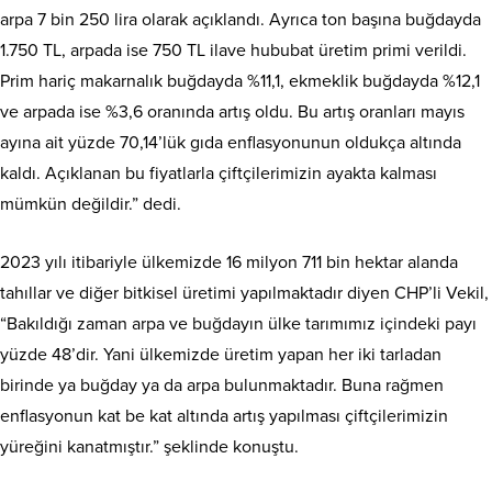
arpa 7 bin 250 lira olarak açıklandı. Ayrıca ton başına buğdayda
1.750 TL, arpada ise 750 TL ilave hububat üretim primi verildi.
Prim hariç makarnalık buğdayda %11,1, ekmeklik buğdayda %12,1
ve arpada ise %3,6 oranında artış oldu. Bu artış oranları mayıs
ayına ait yüzde 70,14’lük gıda enflasyonunun oldukça altında
kaldı. Açıklanan bu fiyatlarla çiftçilerimizin ayakta kalması
mümkün değildir.” dedi.
2023 yılı itibariyle ülkemizde 16 milyon 711 bin hektar alanda
tahıllar ve diğer bitkisel üretimi yapılmaktadır diyen CHP’li Vekil,
“Bakıldığı zaman arpa ve buğdayın ülke tarımımız içindeki payı
yüzde 48’dir. Yani ülkemizde üretim yapan her iki tarladan
birinde ya buğday ya da arpa bulunmaktadır. Buna rağmen
enflasyonun kat be kat altında artış yapılması çiftçilerimizin
yüreğini kanatmıştır.” şeklinde konuştu.