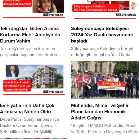
Tekirdağ’dan Giden Arama
Süleymanpaşa Belediyesi
Kurtarma Ekibi: Antakya’da
2024 Yaz Okulu başvuruları
Durum Vahim
başladı
Tekirdağ’dan arama kurtarma
Süleymanpaşa Belediyesi her yıl
çalışmaları kapsamında deprem
olduğu gibi bu yıl da Yaz Okulu
bölgesine giden Hasan Bayram ile
kursları organize ediyor. 2024 Yaz
canlı bağlantı gerçekleştiren
Okulu başvuruları başladı. Yaz
Tekirdağ Büyükşehir Belediye
Okulu kapsamında; 4-14 yaş arası
Başkanı Kadir Albayrak, bölge ve
çocukların yanı sıra yetişkinlere
çalışmalar hakkında bilgi aldı. Hatay
yönelik 20 farklı branşta kurs açıldı,
İskenderun’da limana yakın bir
başvurular resmi internet sitesi
bölgede çalışma yapan ekip
üzerinden alınmaya başlandı. 16
arasında yer alan Bayram,
Temmuz – 23 Ağustos tarihleri
Ev Fiyatlarının Daha Çok
Mühendis, Mimar ve Şehir
bölgeden şu detayları aktardı: 20
arasında gerçekleştirilecek...
Artmasına Neden Oldu
Plancılarından Ekonomik
VATANDAŞIN OLDUĞU BİNADA
Adalet Çağrısı
Deva Partisi Süleymanpaşa İlçe
CANLI YOK Tekirdağ...
Başkanı Ozan Varan, Çevre,
19 Eylül, TMMOB Mühendis, Mimar
Şehircilik ve İklim Değişikliği
ve Şehir Plancıları Dayanışma Günü
Bakanlığı Toplu Konut İdaresi
dolayısıyla basın açıklaması yapan