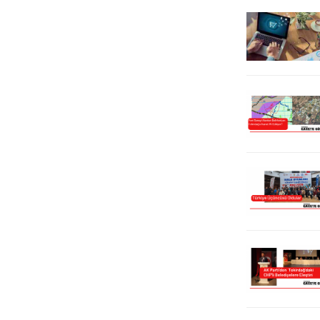
yakıt almak için akaryakıt...