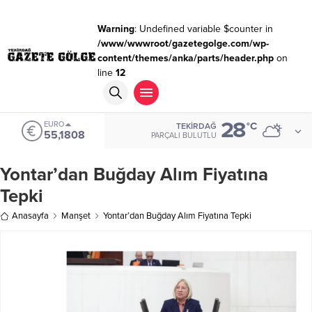
Warning
: Undefined variable $counter in
/www/wwwroot/gazetegolge.com/wp-
content/themes/anka/parts/header.php
on
line
12
28
EURO
°C
TEKIRDAĞ
55,1808
PARÇALI BULUTLU
Yontar’dan Buğday Alım Fiyatına
Tepki
Anasayfa
Manşet
Yontar’dan Buğday Alım Fiyatına Tepki