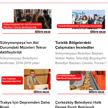
Süleymanpaşa’nın Atıl
Turistik Bölgelerdeki
Durumdaki Müzeleri Tekrar
Çalışmaları İncelediler
Aktifleştirildi
Süleymanpaşa Belediye Başkanı
Süleymanpaşa Belediyesi
Volkan Nallar, Tekirdağ Büyükşehir
tarafından 2014-2019 yılları
Belediye Başkanı Candan Yüceer’i
arasında şehrin kültür envanterine
makamında ağırladı. İki başkan,
kazandırılan ancak daha sonra atıl
Süleymanpaşa’nın yaza hazırlanan
durumda kalan üç müze, yeniden
bölgelerini birlikte gezerek, çeşitli
aktif şekilde hizmet vermeye
projeleri yerinde inceledi. TURİSTİK
başlıyor. Tekirdağ tarihinin önemli
BÖLGELERDEKİ ÇALIŞMALARI
anlarını yansıtan Eski Tekirdağ
GÖZLEMLEDİLER Başkan Nallar ve
Fotoğrafları Müzesi, Vatan Şairi
Başkan Yüceer, Kumbağ Mahallesi
Nazım Hikmet’in yol arkadaşı
Gündal Halk Plajı, Altınova ve
Trakya İçin Depremden Daha
Çerkezköy Belediyesi Halk
İbrahim Balaban’ın eşsiz eserlerine
Alkaya Sahil şeritleri ile Rumeli
Riskli
Ekmek Fiyatı Belirlendi