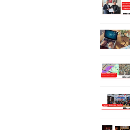
yapan TİMBİR Genel Başkanı Dr.
gelerek İstiklal Marşı’nı en güzel
Süleyman Basa, medyanın
şekilde okumak için
internetteki yerine vurgu yaparken,
performanslarını sergiledi.
hazırlanan bütün projelerde
Öğrencilerin duygu, vurgu ve
medyaya büyük önem verilmesi...
diksiyon...