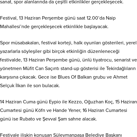
sanat, spor alanlarında da çeşitli etkinlikler gerçekleşecek.
Festival, 13 Haziran Perşembe günü saat 12.00’da Naip
Mahallesi’nde gerçekleşecek etkinlikle başlayacak.
Spor müsabakaları, festival korteji, halk oyunları gösterileri, yerel
yazarlarla söyleşiler gibi birçok etkinliğin düzenleneceği
festivalde, 13 Haziran Perşembe günü, ünlü tiyatrocu, senarist ve
yönetmen Müfit Can Saçıntı stand-up gösterisi ile Tekirdağlıların
karşısına çıkacak. Gece ise Blues Of Balkan grubu ve Ahmet
Selçuk İlkan ile son bulacak.
14 Haziran Cuma günü Eypio ile Kezzo, Oğuzhan Koç, 15 Haziran
Cumartesi günü Köfn ve Hande Yener, 16 Haziran Cumartesi
günü ise Rubato ve Şevval Şam sahne alacak.
Festivale ilişkin konuşan Süleymanpaşa Belediye Başkanı