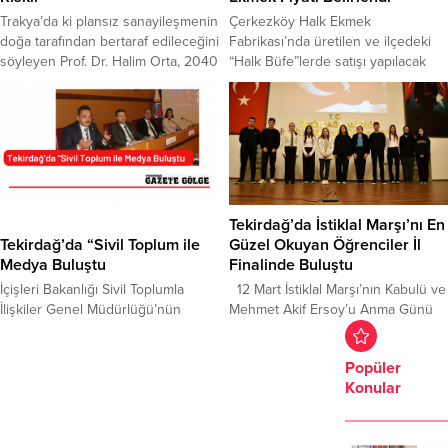
ev sahipliği yapan İbrahim Balaban
İskelesi’nde yürütülen çalışmaları
Trakya’da ki plansız sanayileşmenin
Çerkezköy Halk Ekmek
Resim Müzesi...
yerinde...
doğa tarafından bertaraf edileceğini
Fabrikası’nda üretilen ve ilçedeki
söyleyen Prof. Dr. Halim Orta, 2040
“Halk Büfe”lerde satışı yapılacak
yılından itibaren Trakya’dan göç
olan 220 gram ekmeğin 3 TL’den
başlayacağına dikkat çekti.
satılması kararlaştırıldı. Halk pide de
Kuraklığın depremden daha riskli
yeni hafta itibariyle satışa
olduğunu vurgulayan Orta, su
sunulacak. Pidenin fiyatı da
kaynaklarının tükenme noktasına
önümüzdeki günlerde açıklanacak.
geldiğini belirterek, TESKİ’ye de
Çerkezköy Belediyesi’nin iştirak
önerilerde bulundu. Orta, “Siyasi
şirketi olan Çerkezköy Belediyesi
ulufe dağıtma meselesini ortadan
Gıda, Sanayi ve Halk Ekmek A.Ş.’nin
Tekirdağ’da İstiklal Marşı’nı En
kaldırıp, günü kurtaralım derken
kaba inşaatı tamamen biten...
Tekirdağ’da “Sivil Toplum ile
Güzel Okuyan Öğrenciler İl
geleceği kaybedebiliriz”...
Medya Buluştu
Finalinde Buluştu
İçişleri Bakanlığı Sivil Toplumla
12 Mart İstiklal Marşı’nın Kabulü ve
İlişkiler Genel Müdürlüğü’nün
Mehmet Akif Ersoy’u Anma Günü
desteği ile İnternet Medya ve
etkinlikleri kapsamında “İstiklal
Bilişim Federasyonu (İMEF) ve Türk
Marşı’nı Güzel Okuma İl Finali”
Popüler
İnternet Medya Birliği (TİMBİR)
yarışması gerçekleştirildi. İl
Konular
tarafından Tekirdağ’da “Sivil Toplum
genelinde düzenlenen
Medya Buluşmaları’ programı
yarışmalarda ilçelerinde birinci olan
düzenlendi. Programda konuşma
öğrenciler, il finalinde bir araya