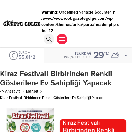
Warning
: Undefined variable $counter in
/www/wwwroot/gazetegolge.com/wp-
content/themes/anka/parts/header.php
on
line
12
29
EURO
°C
TEKIRDAĞ
55,0112
PARÇALI BULUTLU
Kiraz Festivali Birbirinden Renkli
Gösterilere Ev Sahipliği Yapacak
Anasayfa
Manşet
Kiraz Festivali Birbirinden Renkli Gösterilere Ev Sahipliği Yapacak