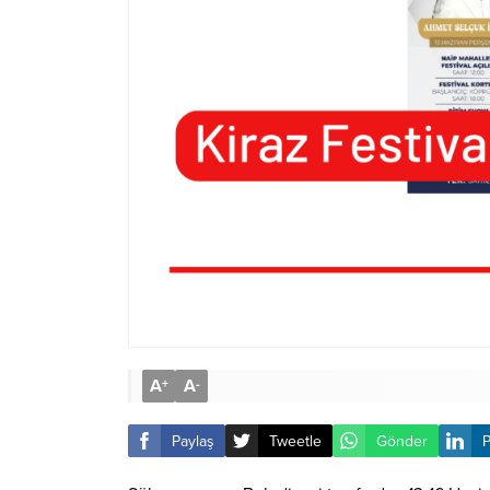
A
A
+
-
Paylaş
Tweetle
Gönder
P