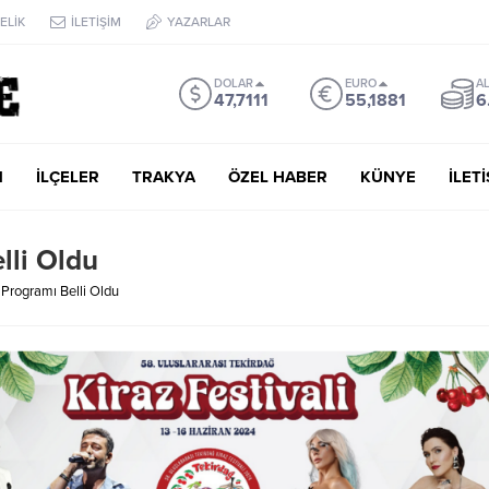
ELİK
İLETİŞİM
YAZARLAR
DOLAR
EURO
AL
47,7111
55,1881
6
M
İLÇELER
TRAKYA
ÖZEL HABER
KÜNYE
İLET
lli Oldu
i Programı Belli Oldu