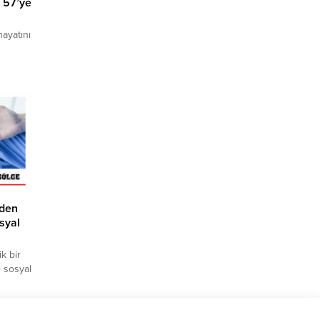
ı 57’ye
hayatını
daş, 10
özel bir
Kİ ADAM
yapılan
nden
osyal
k bir
e sosyal
ık
an