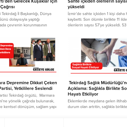
ti’den Gelecek Kuşaklar İçin
Sahte içkiden ölenlerin sayıs
Çağrısı
yükseldi
i Tekirdağ İl Başkanlığı, Dünya
İzmir’de sahte içkiden 1 kişi daha 
ünü dolayısıyla yaptığı
kaybetti. Son ölümle birlikte 11 ilde
mada çevrenin korunmasının
ölenlerin sayısı 57’ye yükseldi. 53
 nesillere karşı bir sorumluluk
yaşındaki Şenol Yarar isimli vatan
u vurgulayarak, sürdürülebilir
Ekim’de metil alkol zehirlenmesi
a ve çevre dostu politikaların
şüphesiyle Karabağlar ilçesindeki 
 dikkat çekti. AK Parti Tekirdağ
hastaneye kaldırıldı. 53 YAŞINDA
anlığı, 5 Haziran Dünya Çevre
HAYATINI KAYBETTİ Yarar burada 
psamında Altınova Millet
tüm müdahalelere rağmen
’nde basın açıklaması düzenledi.
kurtarılamayarak hayatını kaybetti.
n Yardımcısı...
Cenaze,...
ra Depremine Dikkat Çeken
Tekirdağ Sağlık Müdürlüğü’
artisi, Yetkililere Seslendi
Açıklama: Sağlıkla Birlikte S
Hayatı Etkiliyor
rtisi Tekirdağ örgütü, Marmara
’ne yönelik çağrıda bulunarak,
Eklemlerde meydana gelen iltihabi
ve kentsel dönüşüm, sağlam yapı
durum olan artritin, sağlıkla birlikt
 ilgili envanter çalışmalarının
hayatı da etkiliyor. Tekirdağ İl Sağl
yla acilen paylaşılmasını istedi.
Müdürlüğünden yapılan
anmaraş merkezli meydana gelen
açıklamada, artritin, vücut tarafınd