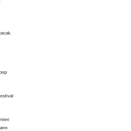
z
kacak.
 pop
estival
mleri
arın