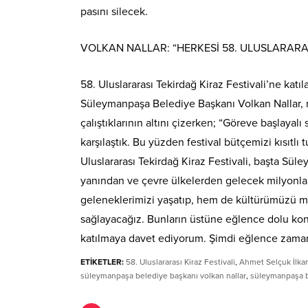
pasını silecek.
VOLKAN NALLAR: “HERKESİ 58. ULUSLARARA
58. Uluslararası Tekirdağ Kiraz Festivali’ne katı
Süleymanpaşa Belediye Başkanı Volkan Nallar, m
çalıştıklarının altını çizerken; “Göreve başlayal
karşılaştık. Bu yüzden festival bütçemizi kısıtlı
Uluslararası Tekirdağ Kiraz Festivali, başta Sül
yanından ve çevre ülkelerden gelecek milyonlarc
geleneklerimizi yaşatıp, hem de kültürümüzü mis
sağlayacağız. Bunların üstüne eğlence dolu kons
katılmaya davet ediyorum. Şimdi eğlence zamanı.
ETİKETLER:
58. Uluslararası Kiraz Festivali
,
Ahmet Selçuk İlka
süleymanpaşa belediye başkanı volkan nallar
,
süleymanpaşa b