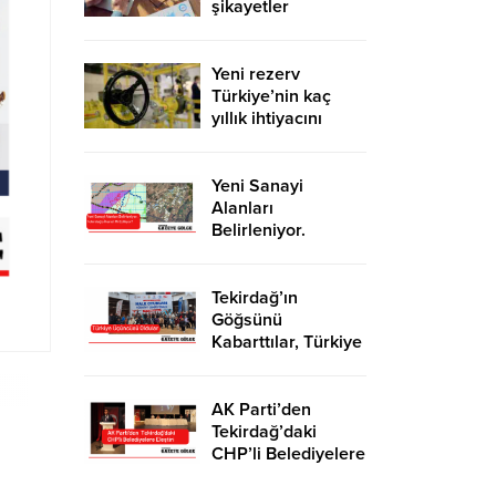
şikayetler
de katlandı
Yeni rezerv
Türkiye’nin kaç
yıllık ihtiyacını
karşılayacak?
Yeni Sanayi
Alanları
Belirleniyor.
Tekirdağ’a İhanet
Mi Ediliyor?
Tekirdağ’ın
Göğsünü
Kabarttılar, Türkiye
Üçüncüsü Oldular
AK Parti’den
Tekirdağ’daki
CHP’li Belediyelere
Eleştiri