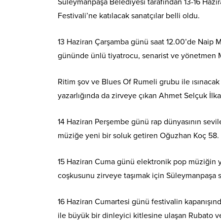
Süleymanpaşa Belediyesi tarafından 13-16 Hazira
Festivali’ne katılacak sanatçılar belli oldu.
13 Haziran Çarşamba günü saat 12.00’de Naip Maha
gününde ünlü tiyatrocu, senarist ve yönetmen Müf
Ritim şov ve Blues Of Rumeli grubu ile ısınacak ge
yazarlığında da zirveye çıkan Ahmet Selçuk İlk
14 Haziran Perşembe günü rap dünyasının sevilen 
müziğe yeni bir soluk getiren Oğuzhan Koç 58. Ul
15 Haziran Cuma günü elektronik pop müziğin yü
coşkusunu zirveye taşımak için Süleymanpaşa s
16 Haziran Cumartesi günü festivalin kapanışında 
ile büyük bir dinleyici kitlesine ulaşan Rubato 