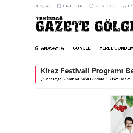
BURÇLAR
GAZETELER
SİTENE EKLE
ÜY
ANASAYFA
GÜNCEL
YEREL GÜNDE
Kiraz Festivali Programı Be
Anasayfa
Manşet
,
Yerel Gündem
Kiraz Festival