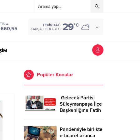
29
TIN
°C
TEKIRDAĞ
.660,55
PARÇALI BULUTLU
İŞİM
Popüler Konular
Gelecek Partisi
Süleymanpaşa İlçe
Başkanlığına Fatih
Kurt Atandı
Pandemiyle birlikte
e-ticaret artınca