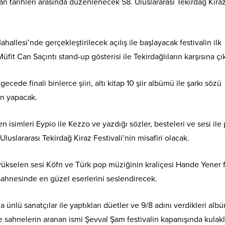
n tarihleri arasında düzenlenecek 58. Uluslararası Tekirdağ Kira
llesi’nde gerçekleştirilecek açılış ile başlayacak festivalin ilk
it Can Saçıntı stand-up gösterisi ile Tekirdağlıların karşısına çı
cede finali binlerce şiiri, altı kitap 10 şiir albümü ile şarkı sözü
an yapacak.
isimleri Eypio ile Kezzo ve yazdığı sözler, besteleri ve sesi ile
uslararası Tekirdağ Kiraz Festivali’nin misafiri olacak.
kselen sesi Köfn ve Türk pop müziğinin kraliçesi Hande Yener f
ahnesinde en güzel eserlerini seslendirecek.
ünlü sanatçılar ile yaptıkları düetler ve 9/8 adını verdikleri albü
ve sahnelerin aranan ismi Şevval Şam festivalin kapanışında kulakl