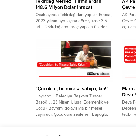
Tekirdağ Merkezli Firmalardan
AK Par
148.6 Milyon Dolar İhracat
Çevre 
Ocak ayında Tekirdağ’dan yapılan ihracat,
AK Part
2023 yılının aynı ayına göre yüzde 3,5
Çevre G
arttı. Tekirdağ’dan ihraç yapılan ülkeler
açıkla
arasında ise ön sırada Almanya, ABD,
gelecek
Rusya Federasyonu, Bulgaristan, Fransa
olduğun
ve İspanya yer alıyor. Konuya ilişkin
kalkınm
değerlendirmede bulunan Tekirdağ
önemine
Ticaret ve Sanayi Odası (TSO) Yönetim
İl Başk
Kurulu Başkanı ve TOBB Yönetim Kurulu
Günü ka
Üyesi Cengiz...
Bahçesi
İl Başka
“Çocuklar, bu mirasa sahip çıkın!”
Marma
Deva P
Hayrabolu Belediye Başkanı Tuncer
Başoğlu, 23 Nisan Ulusal Egemenlik ve
Deva Pa
Çocuk Bayramı dolayısıyla bir mesaj
Depremi
yayınladı. Çocuklara seslenen Başoğlu;
tedbir 
“Sizler bizim geleceğimizin güvencesi,
stoğuyla
yaşam sevincimiz ve umudumuzsunuz,
kamuoyu
bu mirasa sahip çıkın!” dedi. Başoğlu
Kahram