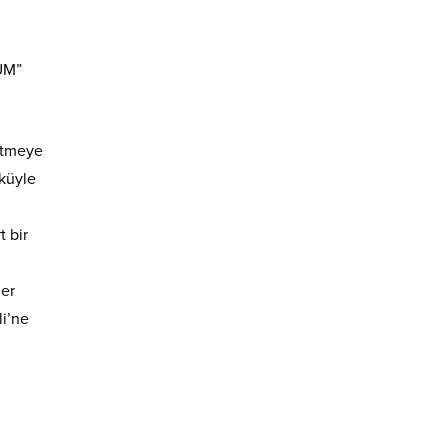
UM”
 etmeye
üküyle
t bir
ler
li’ne