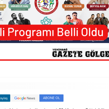
ABONE OL
aylaş