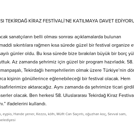
SI TEKİRDAĞ KİRAZ FESTİVALİ’NE KATILMAYA DAVET EDİYOR
lacak sanatçıların belli olması sonrası açıklamalarda bulunan
addi sıkıntılara rağmen kısa sürede güzel bir festival organize
ı sayılı günler oldu. Bu kısa sürede bize bırakılan büyük bir borç y
 tuttuk. Az zamanda şehrimiz için güzel bir program hazırladık. 58.
eymanpaşalı, Tekirdağlı hemşehrilerim olmak üzere Türkiye’nin dör
a kişinin gönüllerince eğlenebileceği bir festival olacak. Hem
afirlerimize aktaracağız. Aynı zamanda da şehrimize ticari girdi
erler olacak. Ben herkesi 58. Uluslararası Tekirdağ Kiraz Festiva
” ifadelerini kullandı.
n
,
eypio
,
Hande yener
,
Kezzo
,
köfn
,
Müfit Can Saçıntı
,
oğuzhan koç
,
Sevval sam
,
elediyesi