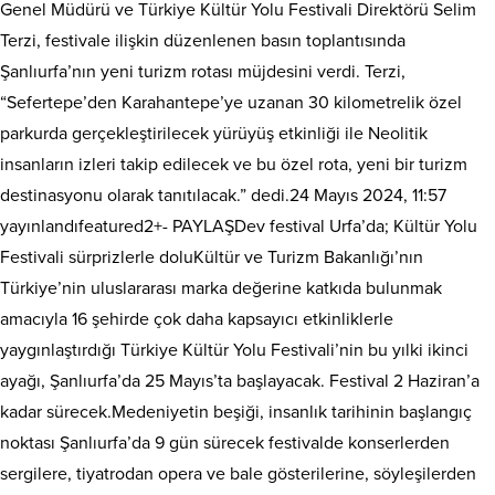
Genel Müdürü ve Türkiye Kültür Yolu Festivali Direktörü Selim
Terzi, festivale ilişkin düzenlenen basın toplantısında
Şanlıurfa’nın yeni turizm rotası müjdesini verdi. Terzi,
“Sefertepe’den Karahantepe’ye uzanan 30 kilometrelik özel
parkurda gerçekleştirilecek yürüyüş etkinliği ile Neolitik
insanların izleri takip edilecek ve bu özel rota, yeni bir turizm
destinasyonu olarak tanıtılacak.” dedi.24 Mayıs 2024, 11:57
yayınlandıfeatured2+- PAYLAŞDev festival Urfa’da; Kültür Yolu
Festivali sürprizlerle doluKültür ve Turizm Bakanlığı’nın
Türkiye’nin uluslararası marka değerine katkıda bulunmak
amacıyla 16 şehirde çok daha kapsayıcı etkinliklerle
yaygınlaştırdığı Türkiye Kültür Yolu Festivali’nin bu yılki ikinci
ayağı, Şanlıurfa’da 25 Mayıs’ta başlayacak. Festival 2 Haziran’a
kadar sürecek.Medeniyetin beşiği, insanlık tarihinin başlangıç
noktası Şanlıurfa’da 9 gün sürecek festivalde konserlerden
sergilere, tiyatrodan opera ve bale gösterilerine, söyleşilerden