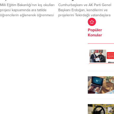
sosyal medyadan terör
Milli Eğitim Bakanlığı’nın kış okulları
Cumhurbaşkanı ve AK Parti Genel
propagandası yaptığı iddia edilen
projesi kapsamında ara tatilde
Başkanı Erdoğan, kendilerini ve
E.B. Ö.K ve...
öğrencilerin eğlenerek öğrenmesi
projelerini Tekirdağlı vatandaşlara
ve öğrencilere yeni imkanlar
tam olarak anlatamadıklarını,
sağlamak amacıyla düzenlenen
Tekirdağ’ı ikna etmeye yetersiz
Popüler
kurslar başladı. Tekirdağ Bilim Sanat
kaldıklarını söyledi. Eksikliklerini 31
Konular
Merkezinde ilkokuldan ortaöğretim
Mart Mahalli İdareler Seçimleri’nde
düzeyine kadar tüm öğrenciler için
telafi etmeye çalışacaklarını
açılan kurslarda ,Yaratıcı Yazarlık,
söyleyen Erdoğan, “Bunun için
Yenilikçi Tarih, Akıl Oyunları ,Müzik
önümüzde 50 gün var. Bu 50 günü
alanlarında atölye çalışmaları
çok iyi değerlendirmemiz lazım.
yapılmaktadır Tekirdağ İl Milli Eğitim
Hata varsa düzeltecek, sıkıntı
Müdür...
varsa...