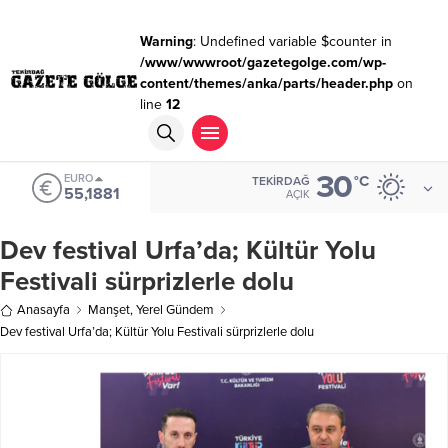
Warning
: Undefined variable $counter in
/www/wwwroot/gazetegolge.com/wp-
content/themes/anka/parts/header.php
on
line
12
30
EURO
°C
TEKIRDAĞ
55,1881
AÇIK
Dev festival Urfa’da; Kültür Yolu
Festivali sürprizlerle dolu
Anasayfa
Manşet
,
Yerel Gündem
Dev festival Urfa’da; Kültür Yolu Festivali sürprizlerle dolu