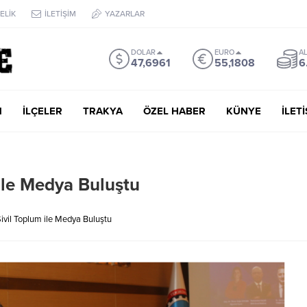
ELİK
İLETİŞİM
YAZARLAR
DOLAR
EURO
AL
47,6961
55,1808
6
M
İLÇELER
TRAKYA
ÖZEL HABER
KÜNYE
İLET
 ile Medya Buluştu
ivil Toplum ile Medya Buluştu