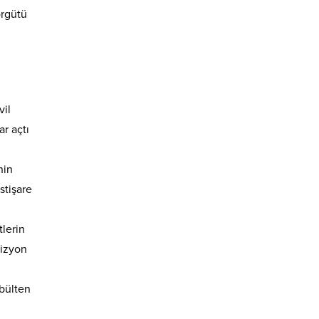
örgütü
vil
r açtı
nin
stişare
tlerin
vizyon
 bülten