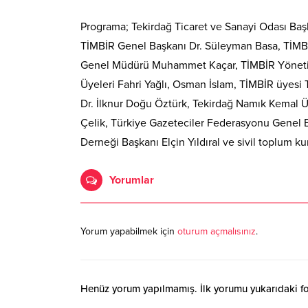
Programa; Tekirdağ Ticaret ve Sanayi Odası Başk
TİMBİR Genel Başkanı Dr. Süleyman Basa, TİM
Genel Müdürü Muhammet Kaçar, TİMBİR Yönetim
Üyeleri Fahri Yağlı, Osman İslam, TİMBİR üyesi 
Dr. İlknur Doğu Öztürk, Tekirdağ Namık Kemal Ü
Çelik, Türkiye Gazeteciler Federasyonu Genel 
Derneği Başkanı Elçin Yıldıral ve sivil toplum kur
Yorumlar
Yorum yapabilmek için
oturum açmalısınız
.
Henüz yorum yapılmamış. İlk yorumu yukarıdaki form