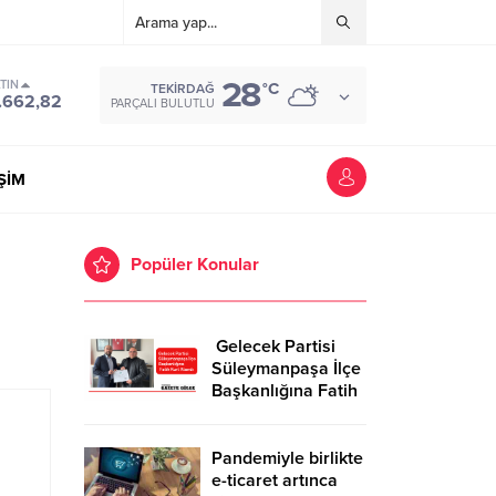
28
TIN
°C
TEKIRDAĞ
.662,82
PARÇALI BULUTLU
İŞİM
Popüler Konular
Gelecek Partisi
Süleymanpaşa İlçe
Başkanlığına Fatih
Kurt Atandı
Pandemiyle birlikte
e-ticaret artınca