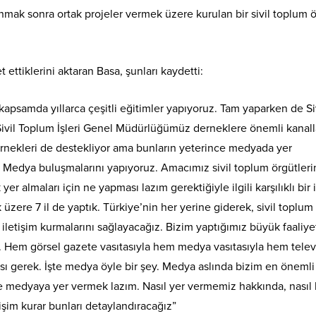
vunmak sonra ortak projeler vermek üzere kurulan bir sivil toplum 
 ettiklerini aktaran Basa, şunları kaydetti:
kapsamda yıllarca çeşitli eğitimler yapıyoruz. Tam yaparken de Si
ivil Toplum İşleri Genel Müdürlüğümüz derneklere önemli kanalla
 dernekleri de destekliyor ama bunların yeterince medyada yer
um Medya buluşmalarını yapıyoruz. Amacımız sivil toplum örgütleri
 almaları için ne yapması lazım gerektiğiyle ilgili karşılıklı bir i
üzere 7 il de yaptık. Türkiye’nin her yerine giderek, sivil toplum
 iletişim kurmalarını sağlayacağız. Bizim yaptığımız büyük faaliye
 var. Hem görsel gazete vasıtasıyla hem medya vasıtasıyla hem tele
ası gerek. İşte medya öyle bir şey. Medya aslında bizim en önemli
e medyaya yer vermek lazım. Nasıl yer vermemiz hakkında, nasıl
tişim kurar bunları detaylandıracağız”