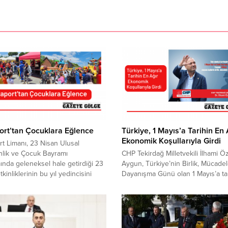
rt’tan Çocuklara Eğlence
Türkiye, 1 Mayıs’a Tarihin En 
Ekonomik Koşullarıyla Girdi
t Limanı, 23 Nisan Ulusal
lik ve Çocuk Bayramı
CHP Tekirdağ Milletvekili İlhami Ö
nda geleneksel hale getirdiği 23
Aygun, Türkiye’nin Birlik, Mücade
kinliklerinin bu yıl yedincisini
Dayanışma Günü olan 1 Mayıs’a tar
eştirdi. Dünyanın sayılı limanları
en ağır ekonomik koşullarında gird
a gösterilen Asyaport Limanı,
söyledi. 1 Mayıs mesajı yayınlaya
ların çocukları ve bölgedeki
milyonlarca vatandaşın alım gücü
rın eğlenip, aktiviteler
kalmadığını ve aylık ücretleri ile 
eştirdiği etkinlik düzenledi. Liman
mücadelesi verdiklerini belirterek 