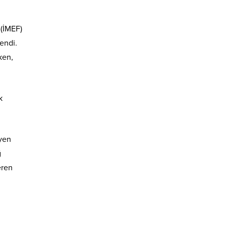
 (İMEF)
endi.
ken,
k
eyen
ğ
eren