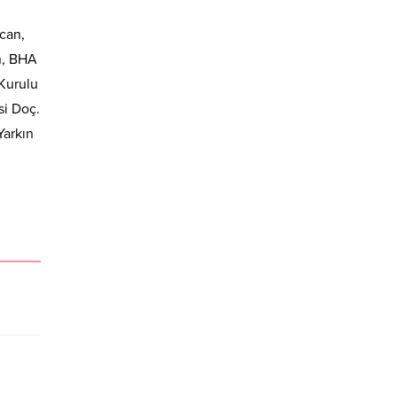
ıcan,
n, BHA
Kurulu
si Doç.
Yarkın