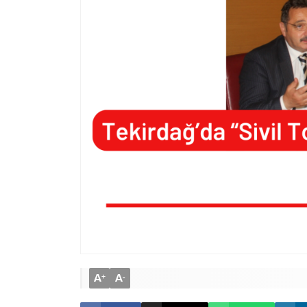
A
A
+
-