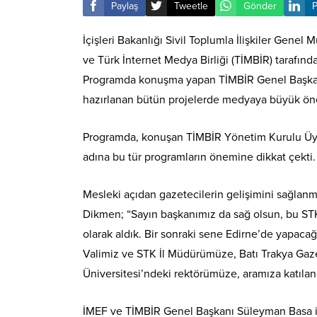
Paylaş
Tweetle
Gönder
P
İçişleri Bakanlığı Sivil Toplumla İlişkiler Gene
ve Türk İnternet Medya Birliği (TİMBİR) tarafın
Programda konuşma yapan TİMBİR Genel Başkanı
hazırlanan bütün projelerde medyaya büyük önem
Programda, konuşan TİMBİR Yönetim Kurulu Üyes
adına bu tür programların önemine dikkat çekti.
Mesleki açıdan gazetecilerin gelişimini sağlanm
Dikmen; “Sayın başkanımız da sağ olsun, bu ST
olarak aldık. Bir sonraki sene Edirne’de yapacağ
Valimiz ve STK İl Müdürümüze, Batı Trakya Gaz
Üniversitesi’ndeki rektörümüze, aramıza katılan
İMEF ve TİMBİR Genel Başkanı Süleyman Basa ise 