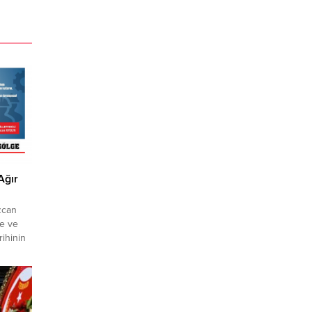
Ağır
zcan
le ve
ihinin
iğini
n Aygun,
nün
yaşam
şunları