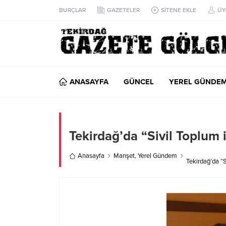
BURÇLAR
GAZETELER
SİTENE EKLE
ÜY
ANASAYFA
GÜNCEL
YEREL GÜNDE
Tekirdağ’da “Sivil Toplum
Anasayfa
Manşet
,
Yerel Gündem
Tekirdağ’da “S