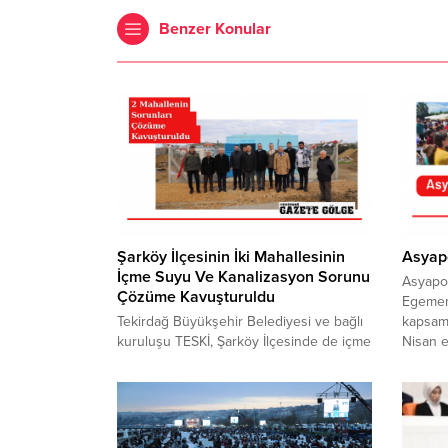
Benzer Konular
Şarköy İlçesinin İki Mahallesinin
Asyapo
İçme Suyu Ve Kanalizasyon Sorunu
Asyapor
Çözüme Kavuşturuldu
Egemen
Tekirdağ Büyükşehir Belediyesi ve bağlı
kapsamı
kuruluşu TESKİ, Şarköy İlçesinde de içme
Nisan et
suyu ve kanalizasyon hattı imalatlarını
gerçekl
tamamladı. Şarköy ilçesinde üst kotlar
arasınd
içme suyu inşaatı ile muhtelif sokaklarda
çalışan
içme suyu ve kanalizasyon inşaatı yapım
çocukla
işi kapsamında Cumhuriyet
gerçekl