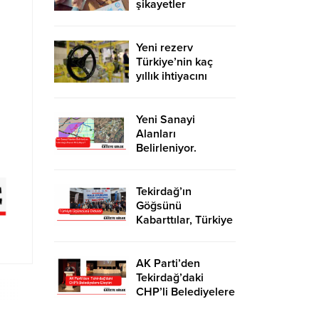
şikayetler
de katlandı
Yeni rezerv
Türkiye’nin kaç
yıllık ihtiyacını
karşılayacak?
Yeni Sanayi
Alanları
Belirleniyor.
Tekirdağ’a İhanet
Mi Ediliyor?
Tekirdağ’ın
Göğsünü
Kabarttılar, Türkiye
Üçüncüsü Oldular
AK Parti’den
Tekirdağ’daki
CHP’li Belediyelere
Eleştiri