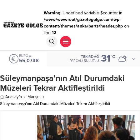
Warning
: Undefined variable $counter in
/www/wwwroot/gazetegolge.com/wp-
content/themes/anka/parts/header.php
on
line
12
31
EURO
°C
TEKIRDAĞ
55,0748
PARÇALI BULUTLU
Süleymanpaşa’nın Atıl Durumdaki
Müzeleri Tekrar Aktifleştirildi
Anasayfa
Manşet
Süleymanpaşa’nın Atıl Durumdaki Müzeleri Tekrar Aktifleştirildi