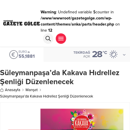
Warning
: Undefined variable $counter in
/www/wwwroot/gazetegolge.com/wp-
content/themes/anka/parts/header.php
on
line
12
28
EURO
°C
TEKIRDAĞ
55,1881
AÇIK
Süleymanpaşa’da Kakava Hıdrellez
Şenliği Düzenlenecek
Anasayfa
Manşet
Süleymanpaşa’da Kakava Hıdrellez Şenliği Düzenlenecek