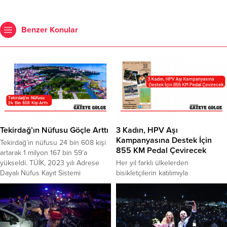
Benzer Konular
Tekirdağ’ın Nüfusu Göçle Arttı
3 Kadın, HPV Aşı
Kampanyasına Destek İçin
Tekirdağ’ın nüfusu 24 bin 608 kişi
855 KM Pedal Çevirecek
artarak 1 milyon 167 bin 59’a
yükseldi. TÜİK, 2023 yılı Adrese
Her yıl farklı ülkelerden
Dayalı Nüfus Kayıt Sistemi
bisikletçilerin katılımıyla
sonuçlarına göre; 2023 yılında 1
gerçekleşen Global Biking Initiative
milyon 142 bin 451 olan
organizasyonuna, bu yıl
Tekirdağ’ın nüfusu, aldığı göçle
Türkiye’den üç kadın bisikletçi
birlikte 24 bin 608 kişi artarak 1
katılıyor. Türkiye’nin aşı takviminde
milyon 167 bin 59’a yükseldi. İlçeler
yer almayan HPV aşısına ilişkin