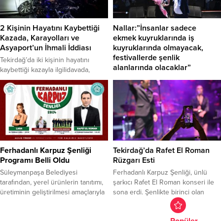
bazında ise en yoğun...
farkındalık yaratmak ve destek
sağlamak amacıyla,855 kilometrelik
parkuru 7 günde tamamlayacaklar.
2 Kişinin Hayatını Kaybettiği
Nallar:”İnsanlar sadece
İtalya’nın Bolonya şehrinden 9
Kazada, Karayolları ve
ekmek kuyruklarında iş
Haziran’da başlayacak olan sosyal
Asyaport’un İhmali İddiası
kuyruklarında olmayacak,
sorumluluk sürüşünde, her
festivallerde şenlik
Tekirdağ’da iki kişinin hayatını
bisikletçi kendi...
alanlarında olacaklar”
kaybettiği kazayla ilgilidavada,
mahkeme sanığın tutukluluğuna
Yerel ürünlerin tanıtımı kapsamında
devam kararı verirken,Cumhuriyet
düzenlenen Ferhadanlı Karpuz
Başsavcılığından Karayolları ile ilgili
Şenliğinde konuşan Süleymanpaşa
başlatılansoruşturma hakkında ve
Belediye Başkanı Volkan Nallar,
Asyaport Limanı’nın ihmali ile
tasarruf tedbirleri ve belediyenin
ilgilisoruşturma olup olmadığına
büyük bir borç ile
ilişkin bilgi talep etti. 1 Temmuz
devralınmasından doğan bütçe
2024’te Tekirdağ Süleymanpaşa
sorununa rağmen vatandaşları,
Ferhadanlı Karpuz Şenliği
Tekirdağ’da Rafet El Roman
Barbaros Kumbağ yolunda bir
mutlu etmek adına yöresel
Programı Belli Oldu
Rüzgarı Esti
otomobilin ters yöne girmesiyle
şenlikleri yapmaya devam
Süleymanpaşa Belediyesi
Ferhadanlı Karpuz Şenliği, ünlü
meydana gelen kazada, iki otomobil
edeceklerini kaydetti. Tekirdağ’ın
tarafından, yerel ürünlerin tanıtımı,
şarkıcı Rafet El Roman konseri ile
kafa...
kırsal mahallesi Ferhadanlı’da
üretiminin geliştirilmesi amaçlarıyla
sona erdi. Şenlikte birinci olan
üretimi yapılan, çevre il ve
her yıl organize edilen Ferhadanlı
karpuz ise açık arttırmaya çıkarıldı.
ilçelerden talep edilen karpuz...
Karpuz Şenliği, bu sene 26-27
4 bin 500 TL’den başlayan açık
Popüler