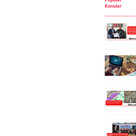
Temmuz tarihlerinde yapılacak.
arttırma, 75 bin TL ile sonuçlandı.
Konular
Ferhadanlı Mahallesi’nde üretimi
Kırsal mahallelerin kalkınmasına
yapılan, çevre il ve ilçelerden talep
destek olmak, yöresel ürünlerin
edilen karpuz ve kavunun
tanıtılmasına katkı sağlamak
tanıtımına katkıda bulunmak ve
amacıyla Tekirdağ Süleymanpaşa
talebi arttırarak üretimi teşvik etmek
Belediyesi tarafından organize
amacıyla gerçekleştirilen Karpuz
edilen Ferhadanlı...
Şenliği’nde; ünlü sanatçıların...