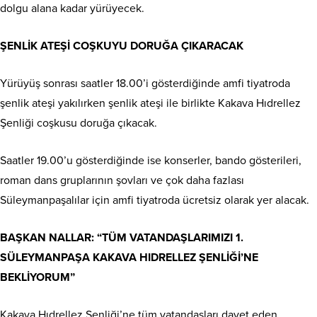
dolgu alana kadar yürüyecek.
ŞENLİK ATEŞİ COŞKUYU DORUĞA ÇIKARACAK
Yürüyüş sonrası saatler 18.00’i gösterdiğinde amfi tiyatroda
şenlik ateşi yakılırken şenlik ateşi ile birlikte Kakava Hıdrellez
Şenliği coşkusu doruğa çıkacak.
Saatler 19.00’u gösterdiğinde ise konserler, bando gösterileri,
roman dans gruplarının şovları ve çok daha fazlası
Süleymanpaşalılar için amfi tiyatroda ücretsiz olarak yer alacak.
BAŞKAN NALLAR: “TÜM VATANDAŞLARIMIZI 1.
SÜLEYMANPAŞA KAKAVA HIDRELLEZ ŞENLİĞİ’NE
BEKLİYORUM”
Kakava Hıdrellez Şenliği’ne tüm vatandaşları davet eden