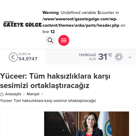
Warning
: Undefined variable $counter in
/www/wwwroot/gazetegolge.com/wp-
content/themes/anka/parts/header.php
on
line
12
31
EURO
°C
TEKIRDAĞ
54,9747
AÇIK
Yüceer: Tüm haksızlıklara karşı
sesimizi ortaklaştıracağız
Anasayfa
Manşet
Yüceer: Tüm haksızlıklara karşı sesimizi ortaklaştıracağız