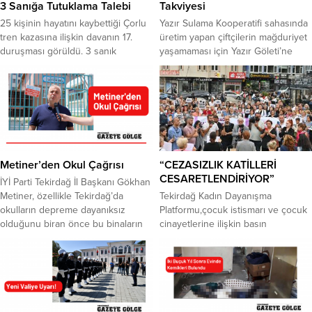
3 Sanığa Tutuklama Talebi
Takviyesi
25 kişinin hayatını kaybettiği Çorlu
Yazır Sulama Kooperatifi sahasında
tren kazasına ilişkin davanın 17.
üretim yapan çiftçilerin mağduriyet
duruşması görüldü. 3 sanık
yaşamaması için Yazır Göleti’ne
hakkında “bilinçli taksirle ölüme ve
takviye su verilmesine karar verildi.
yaralanmaya neden oldukları”
Süleymanpaşa ilçesinde içme suyu
gerekçesiyle tutuklanma talep
teminine yönelik değerlendirme
edildi. 8 Temmuz 2018’de Çorlu
toplantısı gerçekleştirildi. Tekirdağ
ilçesinde 25 kişinin hayatını
Valiliği Toplantı Salonu’nda Vali
kaybettiği, 328 kişinin yaralandığı
Recep Soytürk başkanlığında
tren kazasıyla ilgili 13 sanıklı
yapılan toplantıda, 2025 yılında
davanın 17. duruşması Çorlu Halk
yaşanan su temin sorunlarına karşı
Metiner’den Okul Çağrısı
“CEZASIZLIK KATİLLERİ
Eğitim Merkezi’nde...
bu yıl alınacak ilave tedbirler ele
CESARETLENDİRİYOR”
İYİ Parti Tekirdağ İl Başkanı Gökhan
alındı....
Metiner, özellikle Tekirdağ’da
Tekirdağ Kadın Dayanışma
okulların depreme dayanıksız
Platformu,çocuk istismarı ve çocuk
olduğunu biran önce bu binaların
cinayetlerine ilişkin basın
yenilenmeleri gerektiğini belirtti.
açıklaması gerçekleştirdi.
Hangi okulun yenileneceği, hangi
Malkara’da darp edilen ve istismara
okulun yıkılacağı, hangi okulun
uğrayan 2 yaşındaki Sıla bebek ile
sağlam olduğunu bilmediklerini
Diyarbakır’da katledilerek, çuval
kaydeden Metiner, Marmara
içerisinde dereye bırakılan Narin
Depremi olmadan yetkilileri göreve
için tek ses olan Tekirdağ halkı,