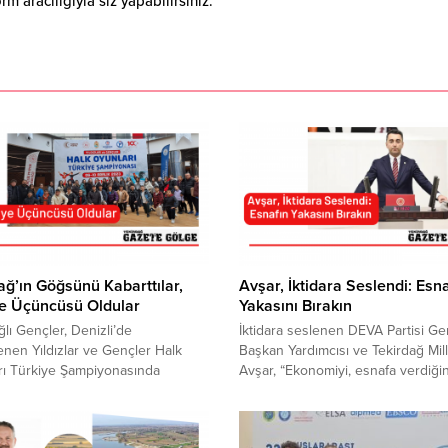
 aracılığıyla siz yapabilirsiniz.
ağ’ın Göğsünü Kabarttılar,
Avşar, İktidara Seslendi: Esn
ye Üçüncüsü Oldular
Yakasını Bırakın
ğlı Gençler, Denizli’de
İktidara seslenen DEVA Partisi Ge
nen Yıldızlar ve Gençler Halk
Başkan Yardımcısı ve Tekirdağ Mill
rı Türkiye Şampiyonasında
Avşar, “Ekonomiyi, esnafa verdiğin
ğ’ın göğsünü kabarttı. Türkiye’nin
paranın faizini arttırarak mı
gesinden toplam 14 ekibin katılma
toparlayacaksınız” dedi. Esnaf kre
ı gösterdiği Türkiye Halk Oyunları
ilişkin faiz oranlarındaki artışı eleş