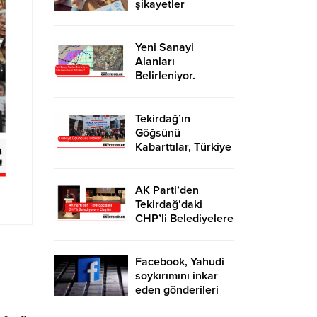
şikayetler
de katlandı
Yeni Sanayi
Alanları
Belirleniyor.
Tekirdağ’a İhanet
Mi Ediliyor?
Tekirdağ’ın
Göğsünü
Kabarttılar, Türkiye
Üçüncüsü Oldular
AK Parti’den
Tekirdağ’daki
CHP’li Belediyelere
Eleştiri
Facebook, Yahudi
soykırımını inkar
eden gönderileri
yasaklıyor