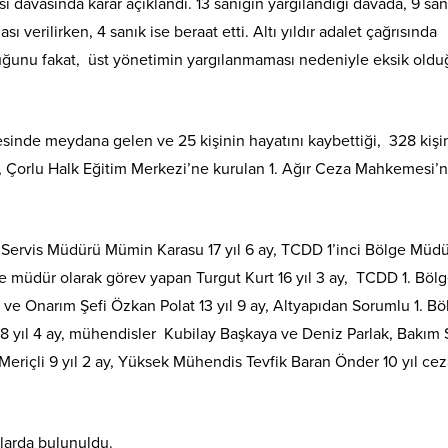
sı davasında karar açıklandı. 13 sanığın yargılandığı davada, 9 sa
sı verilirken, 4 sanık ise beraat etti. Altı yıldır adalet çağrısında
lduğunu fakat, üst yönetimin yargılanmaması nedeniyle eksik old
esinde meydana gelen ve 25 kişinin hayatını kaybettiği, 328 kişi
sı, Çorlu Halk Eğitim Merkezi’ne kurulan 1. Ağır Ceza Mahkemesi’
Servis Müdürü Mümin Karasu 17 yıl 6 ay, TCDD 1’inci Bölge Müd
 müdür olarak görev yapan Turgut Kurt 16 yıl 3 ay, TCDD 1. Böl
ve Onarım Şefi Özkan Polat 13 yıl 9 ay, Altyapıdan Sorumlu 1. Bö
8 yıl 4 ay, mühendisler Kubilay Başkaya ve Deniz Parlak, Bakım 
riçli 9 yıl 2 ay, Yüksek Mühendis Tevfik Baran Önder 10 yıl ceza
larda bulunuldu.