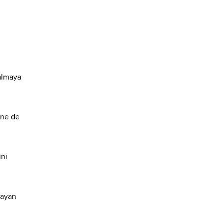
kalmaya
ine de
ını
layan