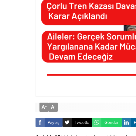
A
A
+
-
Paylaş
Tweetle
Gönder
P