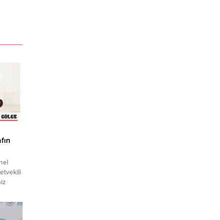
afın
nel
etvekili
iz
disine
tiren