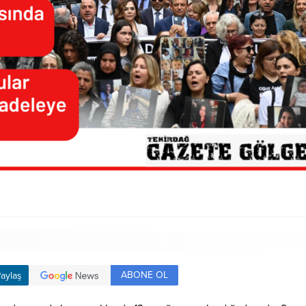
ABONE OL
aylaş