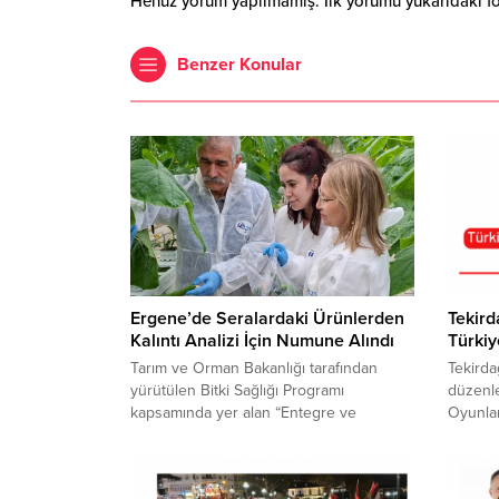
Henüz yorum yapılmamış. İlk yorumu yukarıdaki form
Benzer Konular
Ergene’de Seralardaki Ürünlerden
Tekird
Kalıntı Analizi İçin Numune Alındı
Türki
Tarım ve Orman Bakanlığı tarafından
Tekirda
yürütülen Bitki Sağlığı Programı
düzenle
kapsamında yer alan “Entegre ve
Oyunla
Kontrollü Ürün Yönetimi (EKÜY)”
Tekirda
çalışmaları çerçevesinde Tekirdağ’ın
her böl
Ergene ilçesinde faaliyet gösteren
başarıs