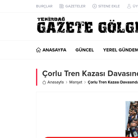
BURÇLAR
GAZETELER
SİTENE EKLE
ÜY
ANASAYFA
GÜNCEL
YEREL GÜNDE
Çorlu Tren Kazası Davasın
Anasayfa
Manşet
Çorlu Tren Kazası Davasında