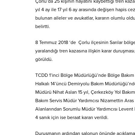
Çorlu’da 25 kişinin hayatını kaybettiği tren kaza
yıl 4 ay ile 17 yıl 6 ay arasında değişen hapis ceza
bulunan aileler ve avukatlar, kararın olumlu o
belirtti.
8 Temmuz 2018 ‘de Çorlu ilçesinin Sarılar bölg
yaralandığı tren kazasına ilişkin karar duruşma
görüldü.
TCDD 1’inci Bölge Müdürlüğü’nde Bölge Bakım 
Halkalı 14’üncü Demiryolu Bakım Müdürlüğü’nde
Müdürü Nihat Aslan 15 yıl, Çerkezköy Yol Bakım 
Bakım Servis Müdür Yardımcısı Nizamettin Aras 
Alanlarından Sorumlu Müdür Yardımcısı Levent Me
4 sanık için ise beraat kararı verildi.
Duruşmanın ardından salonun önünde açıklama