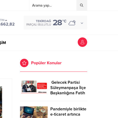
28
TIN
°C
TEKIRDAĞ
.662,82
PARÇALI BULUTLU
İŞİM
Popüler Konular
Gelecek Partisi
Süleymanpaşa İlçe
Başkanlığına Fatih
Kurt Atandı
Pandemiyle birlikte
e-ticaret artınca