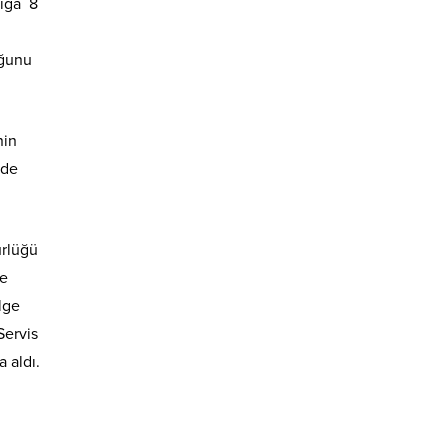
nığa 8
uğunu
nin
nde
ürlüğü
ge
lge
Servis
 aldı.