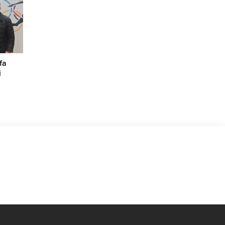
snafın
ek
yerine
larını
.
fa
i
da
arası
 Namık
ti.
 ilk kez
AK
a
liği