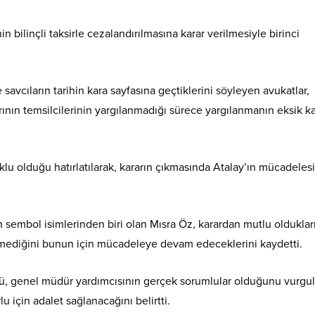
 bilinçli taksirle cezalandırılmasına karar verilmesiyle birinci
vcıların tarihin kara sayfasına geçtiklerini söyleyen avukatlar,
rının temsilcilerinin yargılanmadığı sürece yargılanmanın eksik 
lu olduğu hatırlatılarak, kararın çıkmasında Atalay’ın mücadeles
sembol isimlerinden biri olan Mısra Öz, karardan mutlu olduklar
rilmediğini bunun için mücadeleye devam edeceklerini kaydetti.
 genel müdür yardımcısının gerçek sorumlular olduğunu vurgu
 için adalet sağlanacağını belirtti.