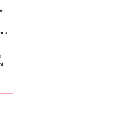
il,
orlu
e
ni