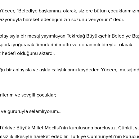
ceer, “Belediye başkanınız olarak, sizlere bütün çocuklarımızın
ğ vizyonuyla hareket edeceğimizin sözünü veriyorum” dedi.
layısıyla bir mesaj yayımlayan Tekirdağ Büyükşehir Belediye Ba
sporla yoğurarak ömürlerini mutlu ve donanımlı bireyler olarak
 hedefi olduğunu aktardı.
ğu bir anlayışla ve aşkla çalıştıklarını kaydeden Yüceer, mesajın
lerim ve sevgili çocuklar;
i ve gururuyla selamlıyorum…
ürkiye Büyük Millet Meclisi’nin kuruluşuna borçluyuz. Çünkü, y
sızlık ilkesiyle hareket edebilir. Türkiye Cumhuriyeti’nin kurucu