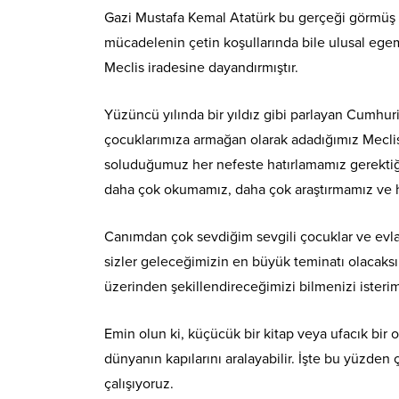
Gazi Mustafa Kemal Atatürk bu gerçeği görmüş ve
mücadelenin çetin koşullarında bile ulusal egem
Meclis iradesine dayandırmıştır.
Yüzüncü yılında bir yıldız gibi parlayan Cumhur
çocuklarımıza armağan olarak adadığımız Meclisi
soluduğumuz her nefeste hatırlamamız gerektiğ
daha çok okumamız, daha çok araştırmamız ve h
Canımdan çok sevdiğim sevgili çocuklar ve evlatl
sizler geleceğimizin en büyük teminatı olacaksı
üzerinden şekillendireceğimizi bilmenizi isteri
Emin olun ki, küçücük bir kitap veya ufacık bir
dünyanın kapılarını aralayabilir. İşte bu yüzden 
çalışıyoruz.