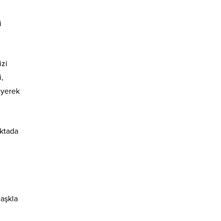
i
izi
i,
üyerek
oktada
 aşkla