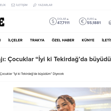
ELİK
İLETİŞİM
YAZARLAR
DOLAR
EURO
47,7111
55,1881
M
İLÇELER
TRAKYA
ÖZEL HABER
KÜNYE
İLET
ı: Çocuklar “İyi ki Tekirdağ’da büyüd
Çocuklar “İyi ki Tekirdağ’da büyüdüm” Diyecek