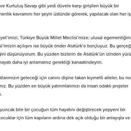
 Kurtuluş Savaşı gibi yedi düvele karşı girişilen büyük bir
enlik kavramını her şeyin üstünde görerek, yapılacak olan her iş
iyet’imizi, Türkiye Büyük Millet Meclisi’mize; ulusal egemenliğim
’imizin açılışını ise büyük önder Atatürk’e borçluyuz. Bu gerçeğ
ini düşünüyorum. Bu yüzden bizlerin de Atatürk’ün izinden yür
ayatı daha iyi anlamamız gerektiği kanaatindeyim.
arımızın geleceği için canını dişine takan kıymetli aileler, bu n
nız. Bu yüzden en büyük yatırımlarımızı da insan odaklı projeler
m.
 oyuncak bile bir çocuğun tüm hayatını değiştirecek yepyeni bir
çocuklar için tüm kapıların ardına dek açık olduğu bir anlayışla ve