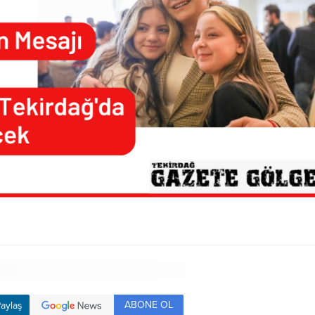
ABONE OL
aylaş