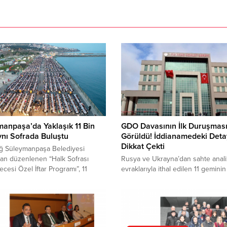
anpaşa’da Yaklaşık 11 Bin
GDO Davasının İlk Duruşmas
ynı Sofrada Buluştu
Görüldü! İddianamedeki Deta
Dikkat Çekti
ağ Süleymanpaşa Belediyesi
dan düzenlenen “Halk Sofrası
Rusya ve Ukrayna’dan sahte anali
ecesi Özel İftar Programı”, 11
evraklarıyla ithal edilen 11 geminin
fazla vatandaşı aynı sofrada bir
tespit edilen GDO’lu mısır ve kano
tirdi. İlahi dinletileri, semazen
(kolza) davasına ilişkin ilk duruşma
leri ve geleneksel Ramazan
görüldü. 17 kişinin yargılandığı da
klerinin yer aldığı programda
sanıklar, kanuna aykırı evrak
şlar hem iftar yaptı hem de
düzenlenmediğini, ürünlerde ise 