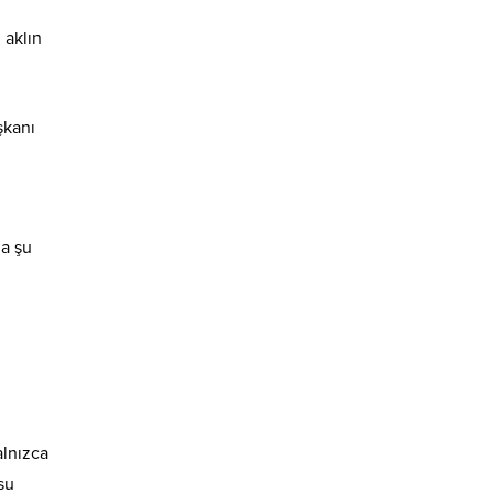
 aklın
şkanı
da şu
alnızca
su