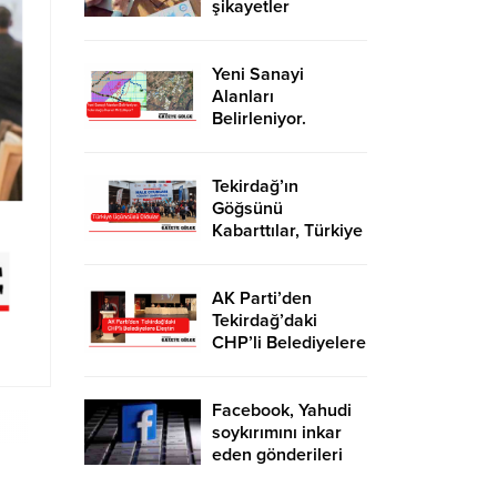
şikayetler
de katlandı
Yeni Sanayi
Alanları
Belirleniyor.
Tekirdağ’a İhanet
Mi Ediliyor?
Tekirdağ’ın
Göğsünü
Kabarttılar, Türkiye
Üçüncüsü Oldular
AK Parti’den
Tekirdağ’daki
CHP’li Belediyelere
Eleştiri
Facebook, Yahudi
soykırımını inkar
eden gönderileri
yasaklıyor