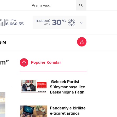
30
ALTIN
°C
TEKIRDAĞ
6.660,55
AÇIK
İŞİM
üm”
Popüler Konular
Gelecek Partisi
Süleymanpaşa İlçe
Başkanlığına Fatih
Kurt Atandı
Pandemiyle birlikte
e-ticaret artınca