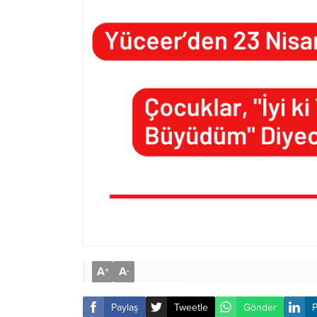
A
A
+
-
Paylaş
Tweetle
Gönder
P