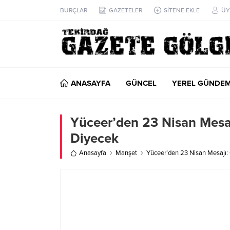
BURÇLAR
GAZETELER
SİTENE EKLE
ÜY
ANASAYFA
GÜNCEL
YEREL GÜNDE
Yüceer’den 23 Nisan Mesaj
Diyecek
Anasayfa
Manşet
Yüceer’den 23 Nisan Mesajı: 