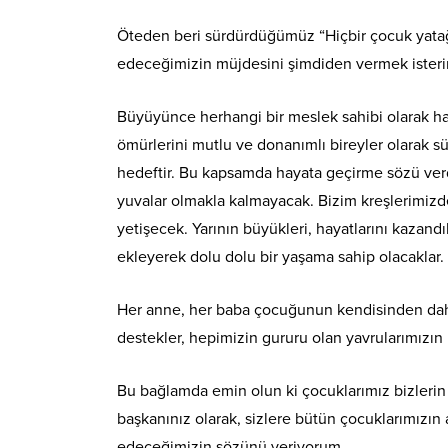
Öteden beri sürdürdüğümüz “Hiçbir çocuk yatağa
edeceğimizin müjdesini şimdiden vermek ister
Büyüyünce herhangi bir meslek sahibi olarak hay
ömürlerini mutlu ve donanımlı bireyler olarak
hedeftir. Bu kapsamda hayata geçirme sözü verdi
yuvalar olmakla kalmayacak. Bizim kreşlerimizdeki
yetişecek. Yarının büyükleri, hayatlarını kazandı
ekleyerek dolu dolu bir yaşama sahip olacaklar.
Her anne, her baba çocuğunun kendisinden daha
destekler, hepimizin gururu olan yavrularımızın 
Bu bağlamda emin olun ki çocuklarımız bizlerin
başkanınız olarak, sizlere bütün çocuklarımızın 
edeceğimizin sözünü veriyorum.