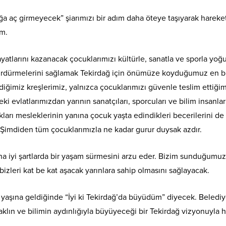
 aç girmeyecek” şiarımızı bir adım daha öteye taşıyarak hareke
im.
atlarını kazanacak çocuklarımızı kültürle, sanatla ve sporla yoğ
 sürdürmelerini sağlamak Tekirdağ için önümüze koyduğumuz en 
ğimiz kreşlerimiz, yalnızca çocuklarımızı güvenle teslim ettiğim
 evlatlarımızdan yarının sanatçıları, sporcuları ve bilim insanlar
kları mesleklerinin yanına çocuk yaşta edindikleri becerilerini de
 Şimdiden tüm çocuklarımızla ne kadar gurur duysak azdır.
 iyi şartlarda bir yaşam sürmesini arzu eder. Bizim sunduğumuz
bizleri kat be kat aşacak yarınlara sahip olmasını sağlayacak.
 yaşına geldiğinde “İyi ki Tekirdağ’da büyüdüm” diyecek. Beledi
aklın ve bilimin aydınlığıyla büyüyeceği bir Tekirdağ vizyonuyla 