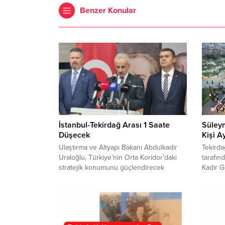
Benzer Konular
İstanbul-Tekirdağ Arası 1 Saate
Süleym
Düşecek
Kişi A
Ulaştırma ve Altyapı Bakanı Abdulkadir
Tekird
Uraloğlu, Türkiye’nin Orta Koridor’daki
tarafın
stratejik konumunu güçlendirecek
Kadir G
ulaştırma yatırımlarının sürdüğünü
binden 
belirterek, Halkalı-Kapıkule Hızlı Tren
araya ge
Hattı’nda test sürüşlerinin başladığını
gösteri
açıkladı. Kınalı-Malkara Otoyolu’nun da
etkinli
tamamlanmasıyla İstanbul-Tekirdağ ulaşım
vatanda