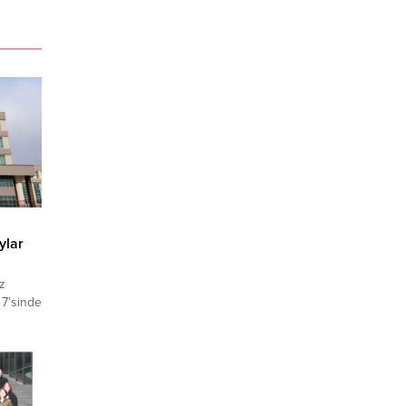
ı
ylar
z
 7’sinde
la
vada
saklama