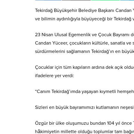
Tekirdağ Büyükşehir Belediye Başkanı Candan Yü
ve bilimin aydınlığıyla büyüyeceği bir Tekirda
23 Nisan Ulusal Egemenlik ve Çocuk Bayramı do
Candan Yüceer, çocukların kültürle, sanatla ve 
sürdürmelerini sağlamanın Tekirdağ’ın en büyük
Çocuklar için tüm kapıların ardına dek açık oldu
ifadelere yer verdi:
“Canım Tekirdağ’ımda yaşayan kıymetli hemşehri
Sizleri en büyük bayramımızı kutlamanın neşes
Özgür bir ülke oluşumuzu bundan 104 yıl önce T
hâkimiyetin millette olduğu toplumlar tam bağım