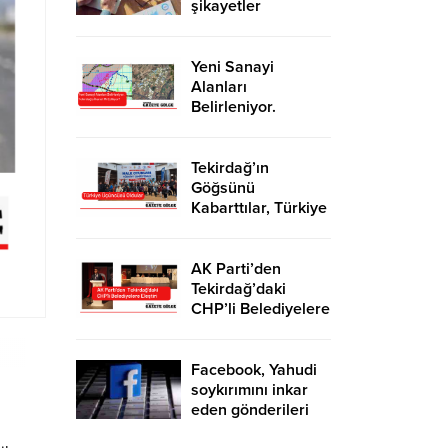
şikayetler
de katlandı
Yeni Sanayi
Alanları
Belirleniyor.
Tekirdağ’a İhanet
Mi Ediliyor?
Tekirdağ’ın
Göğsünü
Kabarttılar, Türkiye
Üçüncüsü Oldular
AK Parti’den
Tekirdağ’daki
CHP’li Belediyelere
Eleştiri
Facebook, Yahudi
soykırımını inkar
eden gönderileri
yasaklıyor