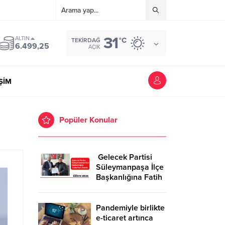
31
ALTIN
°C
TEKIRDAĞ
6.499,25
AÇIK
İŞİM
Popüler Konular
Gelecek Partisi
Süleymanpaşa İlçe
Başkanlığına Fatih
Kurt Atandı
Pandemiyle birlikte
e-ticaret artınca