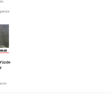
an,
rganize
 bu
de
den
ebi
cıyla
e; ünlü
 Yüzde
y
acını
a,
020’de
3’de
 sıra,