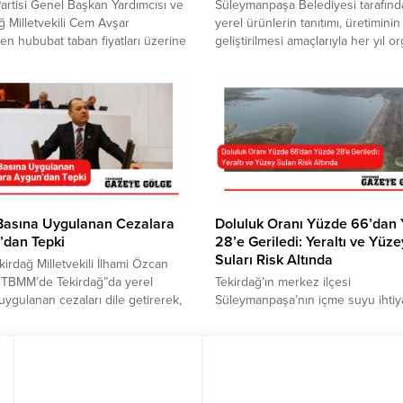
rtisi Genel Başkan Yardımcısı ve
Süleymanpaşa Belediyesi tarafınd
ğ Milletvekili Cem Avşar
yerel ürünlerin tanıtımı, üretiminin
nen hububat taban fiyatları üzerine
geliştirilmesi amaçlarıyla her yıl o
alarda bulundu. Avşar, hükümet
edilen Ferhadanlı Karpuz Şenliği,
nflasyonuyla mücadele ediyoruz.”,
sene 26-27 Temmuz tarihlerinde
ancak adeta üretime ket vurmak
yapılacak. Ferhadanlı Mahallesi’n
 elinden geleni yaptığı söyledi.
üretimi yapılan, çevre il ve ilçeler
maliyet artışları göz önüne
talep edilen karpuz ve kavunun
ında bu fiyatların çok yetersiz
tanıtımına katkıda bulunmak ve tal
u ve çiftçinin endişeleri dikkate...
arttırarak üretimi teşvik etmek ama
gerçekleştirilen Karpuz Şenliği’nd
sanatçıların...
 Basına Uygulanan Cezalara
Doluluk Oranı Yüzde 66’dan
’dan Tepki
28’e Geriledi: Yeraltı ve Yüze
Suları Risk Altında
irdağ Milletvekili İlhami Özcan
 TBMM’de Tekirdağ”da yerel
Tekirdağ’ın merkez ilçesi
uygulanan cezaları dile getirerek,
Süleymanpaşa’nın içme suyu ihtiy
österdi.Basın İlan Kurumu’nun bazı
4’te birini karşılayan Naip Barajınd
ahiplerine, “Artık yazılı basının
yağışların olmaması nedeniyle su
gelindi, internet medyası
seviyesinde düşüşler yaşandı. 2
aşıyor” söylemlerine ilişkin
yüzde 66 olan doluluk oranı, 202
rı da gündeme getiren Aygun,
yüzde 28’e geriledi. Barajların yanı