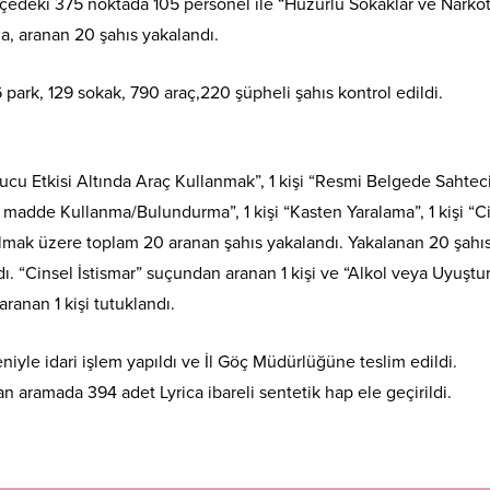
ilçedeki 375 noktada 105 personel ile “Huzurlu Sokaklar ve Narkot
a, aranan 20 şahıs yakalandı.
park, 129 sokak, 790 araç,220 şüpheli şahıs kontrol edildi.
u Etkisi Altında Araç Kullanmak”, 1 kişi “Resmi Belgede Sahtecil
ıcı madde Kullanma/Bulundurma”, 1 kişi “Kasten Yaralama”, 1 kişi “C
 olmak üzere toplam 20 aranan şahıs yakalandı. Yakalanan 20 şahı
ldı. “Cinsel İstismar” suçundan aranan 1 kişi ve “Alkol veya Uyuştu
anan 1 kişi tutuklandı.
iyle idari işlem yapıldı ve İl Göç Müdürlüğüne teslim edildi.
an aramada 394 adet Lyrica ibareli sentetik hap ele geçirildi.