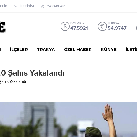
ELİK
İLETİŞİM
YAZARLAR
DOLAR
EURO
47,5921
54,9747
M
İLÇELER
TRAKYA
ÖZEL HABER
KÜNYE
İLET
20 Şahıs Yakalandı
Şahıs Yakalandı