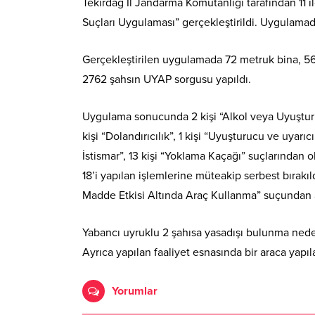
Tekirdağ İl Jandarma Komutanlığı tarafından 11 
Suçları Uygulaması” gerçekleştirildi. Uygulamad
Gerçekleştirilen uygulamada 72 metruk bina, 56 
2762 şahsın UYAP sorgusu yapıldı.
Uygulama sonucunda 2 kişi “Alkol veya Uyuşturuc
kişi “Dolandırıcılık”, 1 kişi “Uyuşturucu ve uyar
İstismar”, 13 kişi “Yoklama Kaçağı” suçlarından
18’i yapılan işlemlerine müteakip serbest bırakı
Madde Etkisi Altında Araç Kullanma” suçundan ar
Yabancı uyruklu 2 şahısa yasadışı bulunma neden
Ayrıca yapılan faaliyet esnasında bir araca yapıl
Yorumlar