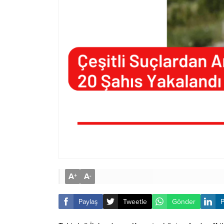
A
A
+
-
Paylaş
Tweetle
Gönder
P