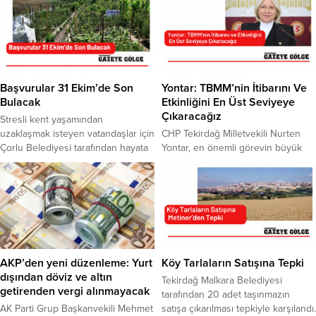
sırada Almanya, ABD, Rusya
gibi ocak ve fırınlarının atıkları gibi
Federasyonu, Bulgaristan, Fransa
pek çok endüstriyel atıkların kabul
ve İspanya yer alıyor. Konuya ilişkin
edilmesi öngörülen 3. Sınıf Düzenli
değerlendirmede bulunan Tekirdağ
Depolama Tesisi kurulması
Ticaret ve Sanayi Odası (TSO)
planlanıyor. AK Parti eski milletvekili
Yönetim Kurulu Başkanı ve TOBB
Metin Akgün tarafından kurulması
Yönetim Kurulu Üyesi Cengiz...
planlanan Düzenli Depolama Tesisi
Başvurular 31 Ekim’de Son
Yontar: TBMM’nin İtibarını Ve
için 12 Mayıs Cuma...
Bulacak
Etkinliğini En Üst Seviyeye
Çıkaracağız
Stresli kent yaşamından
uzaklaşmak isteyen vatandaşlar için
CHP Tekirdağ Milletvekili Nurten
Çorlu Belediyesi tarafından hayata
Yontar, en önemli görevin büyük
geçirilen “Hobi Bahçeleri”
önder Atatürk’ün devrimlerinin
projesinde 2024 yılı için ön talep
aydınlattığı yolda hiç durmadan
toplama başvuruları başladı.
çalışmak olduğunu söyledi. 23
Başvurular, 31 Ekim 2023 Salı günü
Nisan Ulusal Egemenlik ve Çocuk
sona erecek. Belediye tarafından
Bayramı dolayısıyla mesaj
yapılan açıklamaya göre; Ön talep
yayınlayan Yontar, demokrasisi
toplama başvurularının ardından
gelişmemiş hiçbir ülkenin
Çorlu Belediyesi encümeni
büyüyemeyeceği gerçeğinden
AKP’den yeni düzenleme: Yurt
Köy Tarlaların Satışına Tepki
huzurunda yapılacak asil ve yedek
hareketle, Cumhuriyet Halk Partisi
dışından döviz ve altın
Tekirdağ Malkara Belediyesi
listenin...
iktidarında, darbe hukukundan
getirenden vergi alınmayacak
tarafından 20 adet taşınmazın
arınmış gerçek anlamda
AK Parti Grup Başkanvekili Mehmet
satışa çıkarılması tepkiyle karşılandı.