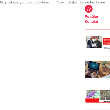
Demokratik Parlamenter Sistemi
Muş pakette yurt dışında bulunan
“Sayın Başkan, bu ne hız, bu ne
mutlaka...
döviz, altın gibi mevduatların
acele?” diyen İYİ Parti Tekirdağ İl
Türkiye’ye getirilmesinde vergi
Başkanı Gökhan Metiner, Belediye
Popüler
alınmayacağına ilişkin
Başkanı Nergiz Karaağaçlı
Konular
düzenlemenin yer aldığını açıkladı.
Öztürk’ün göreve başladığı gibi
Muş getirilen döviz ve altından
taşınmaz satışına yönelik kararlarını
vergi alınmayacağını belirterek,
sert sözlerle eleştirdi. Bu tür hızlı
“Yurt içinde de döviz, altını
kararların kamu yararına uygun
bulunanları, bunların resmi deftere
olup...
kaydedilmesi durumunda yine
vergi aranmayacaktır. Süresini de
30 Haziran 2020’ye kadar...