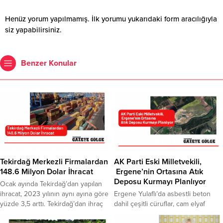
Henüz yorum yapılmamış. İlk yorumu yukarıdaki form aracılığıyla
siz yapabilirsiniz.
Benzer Konular
Tekirdağ Merkezli Firmalardan
AK Parti Eski Milletvekili,
148.6 Milyon Dolar İhracat
Ergene’nin Ortasına Atık
Deposu Kurmayı Planlıyor
Ocak ayında Tekirdağ’dan yapılan
ihracat, 2023 yılının aynı ayına göre
Ergene Yulaflı’da asbestli beton
yüzde 3,5 arttı. Tekirdağ’dan ihraç
dahil çeşitli cüruflar, cam elyaf
yapılan ülkeler arasında ise ön
atıkları, termik santral, metal sanayi