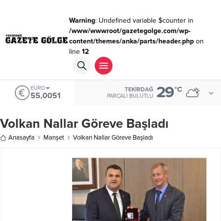
Warning
: Undefined variable $counter in
/www/wwwroot/gazetegolge.com/wp-
content/themes/anka/parts/header.php
on
line
12
29
EURO
°C
TEKIRDAĞ
55,0051
PARÇALI BULUTLU
Volkan Nallar Göreve Başladı
Anasayfa
Manşet
Volkan Nallar Göreve Başladı