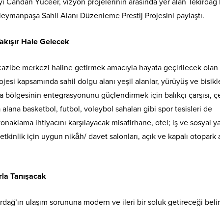
 Candan Yüceer, vizyon projelerinin arasında yer alan Tekirdağ
leymanpaşa Sahil Alanı Düzenleme Prestij Projesini paylaştı.
 Yakışır Hale Gelecek
r cazibe merkezi haline getirmek amacıyla hayata geçirilecek olan
esi kapsamında sahil dolgu alanı yeşil alanlar, yürüyüş ve bisikl
ina bölgesinin entegrasyonunu güçlendirmek için balıkçı çarşısı, çe
lana basketbol, futbol, voleybol sahaları gibi spor tesisleri de
konaklama ihtiyacını karşılayacak misafirhane, otel; iş ve sosyal 
ü etkinlik için uygun nikâh/ davet salonları, açık ve kapalı otopark 
rla Tanışacak
dağ’ın ulaşım sorununa modern ve ileri bir soluk getireceği belir