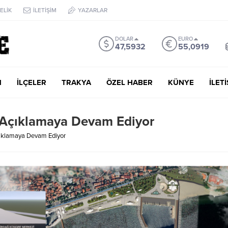
ELİK
İLETİŞİM
YAZARLAR
DOLAR
EURO
47,5932
55,0919
M
İLÇELER
TRAKYA
ÖZEL HABER
KÜNYE
İLET
i Açıklamaya Devam Ediyor
Açıklamaya Devam Ediyor