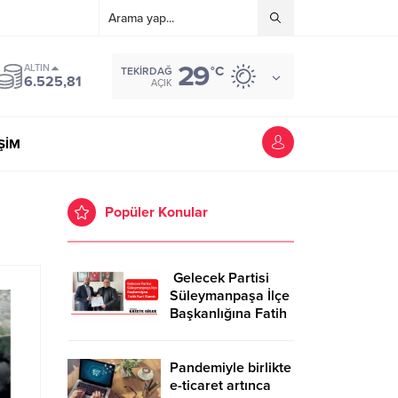
29
ALTIN
°C
TEKIRDAĞ
6.525,81
AÇIK
İŞİM
Popüler Konular
Gelecek Partisi
Süleymanpaşa İlçe
Başkanlığına Fatih
Kurt Atandı
Pandemiyle birlikte
e-ticaret artınca