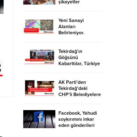
şikayetler
de katlandı
Yeni Sanayi
Alanları
Belirleniyor.
Tekirdağ’a İhanet
Mi Ediliyor?
Tekirdağ’ın
Göğsünü
Kabarttılar, Türkiye
Üçüncüsü Oldular
AK Parti’den
Tekirdağ’daki
CHP’li Belediyelere
Eleştiri
Facebook, Yahudi
soykırımını inkar
eden gönderileri
yasaklıyor