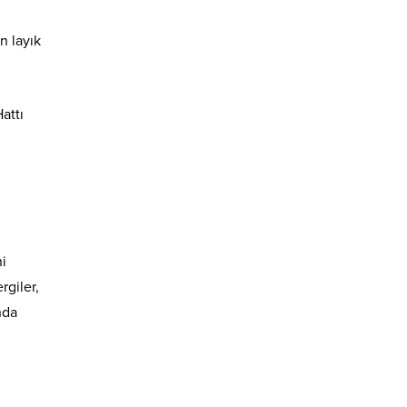
n layık
attı
ni
rgiler,
nda