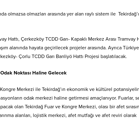
a olmazsa olmazları arasında yer alan raylı sistem ile Tekirdağ’ı
vay Hattı, Çerkezköy TCDD Garı- Kapaklı Merkez Arası Tramvay H
laşım alanında hayata geçirilecek projeler arasında. Ayrıca Türkiye
erkezköy- Çorlu TCDD Garı Banliyö Hattı Projesi başlatılacak.
n Odak Noktası Haline Gelecek
 Kongre Merkezi ile Tekirdağ’ın ekonomik ve kültürel potansiyeli
nizasyonların odak merkezi haline getirmesi amaçlanıyor. Fuarlar, se
yapacak olan Tekirdağ Fuar ve Kongre Merkezi, olası bir afet sırası
ınma alanları, lojistik merkezi, afet mutfağı ve afet reviri olarak