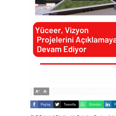
A
A
+
-
Paylaş
Tweetle
Gönder
P