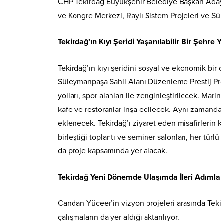
CHP Tekirdağ Büyükşehir Belediye Başkan Adayı
ve Kongre Merkezi, Raylı Sistem Projeleri ve Sü
Tekirdağ’ın Kıyı Şeridi Yaşanılabilir Bir Şehre
Tekirdağ’ın kıyı şeridini sosyal ve ekonomik bi
Süleymanpaşa Sahil Alanı Düzenleme Prestij Proj
yolları, spor alanları ile zenginleştirilecek. Mar
kafe ve restoranlar inşa edilecek. Aynı zamanda a
eklenecek. Tekirdağ’ı ziyaret eden misafirlerin 
birleştiği toplantı ve seminer salonları, her türl
da proje kapsamında yer alacak.
Tekirdağ Yeni Dönemde Ulaşımda İleri Adımla
Candan Yüceer’in vizyon projeleri arasında Tekir
çalışmaların da yer aldığı aktarılıyor.