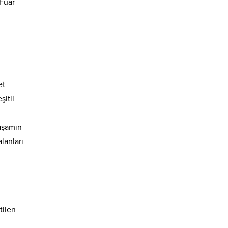
 Fuar
et
şitli
yaşamın
alanları
tilen