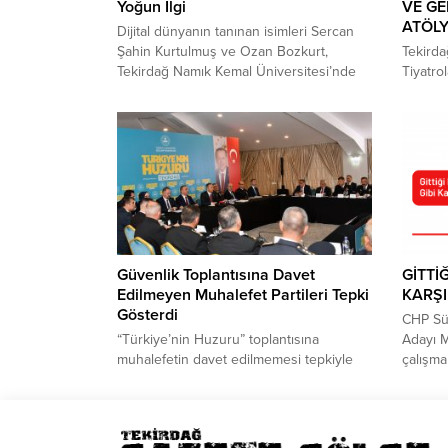
Yoğun İlgi ​
VE GE
ATÖLY
Dijital dünyanın tanınan isimleri Sercan
Şahin Kurtulmuş ve Ozan Bozkurt,
Tekirda
Tekirdağ Namık Kemal Üniversitesi’nde
Tiyatro
öğrencilerle buluştu. Üniversitenin ev
Drama A
sahipliğinde düzenlenen söyleşiye
çocuk v
yüzlerce öğrenci katıldı. Salonun
Ücretsi
kapasitesinin dolması nedeniyle bazı
katılımc
katılımcılar programı ayakta ve
hem eğl
koridorlardan takip etti. Kurumsal İletişim
becerile
Koordinatörlüğü, Sosyoloji Topluluğu ve
SANATL
Sağlık Kültür Spor Daire Başkanlığı iş
YARATI
birliğiyle gerçekleştirilen...
Belediy
düzenle
Güvenlik Toplantısına Davet
GİTTİ
Edilmeyen Muhalefet Partileri Tepki
KARŞ
Gösterdi
CHP Sü
“Türkiye’nin Huzuru” toplantısına
Adayı 
muhalefetin davet edilmemesi tepkiyle
çalışma
karşılandı. Tekirdağ’daki iktidar partisi
ziyaretl
dahil tüm siyasi parti temsilcileri olarak,
noktala
güvenlik ve asayiş konusunda görüşmek
sürdüre
üzere Vallikten randevu alındığı bir
başkan 